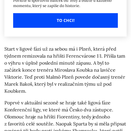
Pořiďte si sportovní balíček od Telly a buďte u každého
momentu, který se zapíše do historie.
TO CHCI!
Start v ligové fázi už za sebou má i Plzeň, která před
týdnem remizovala na hřišti Ferencvárose 1:1. Přišla tam
o výhru v úplně poslední minutě zápasu. A byl to
začátek konce trenéra Miroslava Koubka na lavičce
Viktorie. Teď proti Malmö Plzeň povede dočasný trenér
Marek Bakoš, který byl v realizačním týmu už pod
Koubkem.
Poprvé v aktuální sezoně se hraje také ligová fáze
Konferenční ligy, ve které má Česko dva zástupce.
Olomouc hraje na hřišti Fiorentiny, tedy jednoho
z favoritů celé soutěže. Naopak Sparta by si měla připsat
povinné tři body proti irskému Shamrocku, který patří