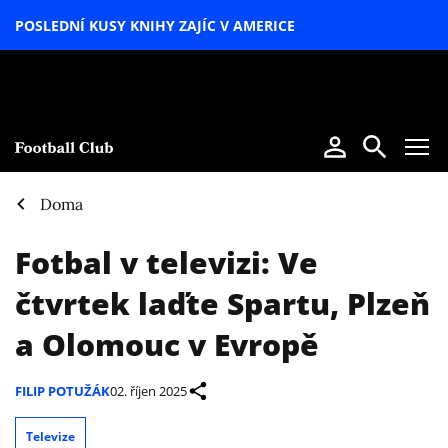
POSLEDNÍ KUSY KNIHY ZAJÍC V AMERICE
LETNÍ
SPECIÁL
Doma
Fotbal v televizi: Ve
čtvrtek laďte Spartu, Plzeň
a Olomouc v Evropě
FILIP POTUŽÁK
02. říjen 2025
Televize