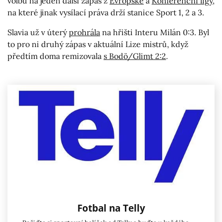
volbu na jeden další zápas z
Evropské
a
Konferenční ligy
,
na které jinak vysílací práva drží stanice Sport 1, 2 a 3.
Slavia už v úterý
prohrála
na hřišti Interu Milán 0:3. Byl
to pro ni druhý zápas v aktuální Lize mistrů, když
předtím doma remizovala
s Bodö/Glimt 2:2
.
Fotbal na Telly