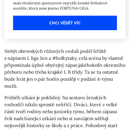
stala titulárním sponzorem nejvyšší ženské fotbalové
soutěže, která nese jméno FORTUNA=LIGA.
CHCI VĚDĚT VÍC
Nebýt obrovských růžových cedulí podél hřiště
s nápisem 1. liga žen a #holkytaky, celá scéna by vlastně
připomínala úplně obyčejný zápas jakéhokoliv okresního
přeboru nebo třeba krajské 1. B třídy. Ta se tu ostatně
bude hrát jen o pár hodin později v podání A-týmu
mužů.
Průběh utkání je poklidný. Na sestavu ženských
rozhodčí nikdo sprostě nekřičí. Diváci, které z velké
části tvoří rodiny nebo juniorky týmu, během zápasu
řeší nadcházející utkání nebo si navzájem sdělují
nejnovější historky ze školy a z práce. Pohodový start