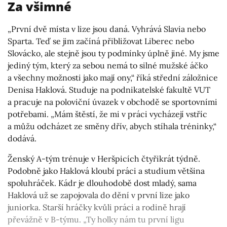
Za všimné
„První dvě místa v lize jsou daná. Vyhrává Slavia nebo
Sparta. Teď se jim začíná přibližovat Liberec nebo
Slovácko, ale stejně jsou ty podmínky úplně jiné. My jsme
jediný tým, který za sebou nemá to silné mužské áčko
a všechny možnosti jako mají ony,“ říká střední záložnice
Denisa Haklová. Studuje na podnikatelské fakultě VUT
a pracuje na poloviční úvazek v obchodě se sportovními
potřebami. „Mám štěstí, že mi v práci vycházejí vstříc
a můžu odcházet ze směny dřív, abych stíhala tréninky,“
dodává.
Ženský A-tým trénuje v Heršpicích čtyřikrát týdně.
Podobně jako Haklová kloubí práci a studium většina
spoluhráček. Kádr je dlouhodobě dost mladý, sama
Haklová už se zapojovala do dění v první lize jako
juniorka. Starší hráčky kvůli práci a rodině hrají
převážně v B-týmu. „Ty holky nám tu první ligu