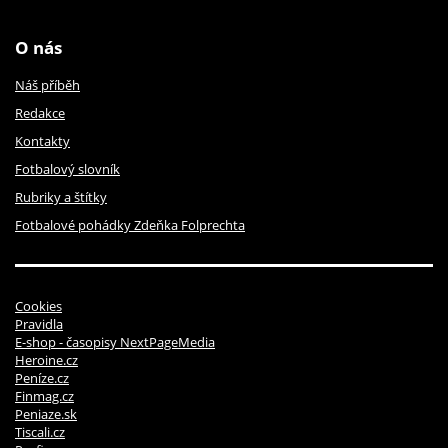
O nás
Náš příběh
Redakce
Kontakty
Fotbalový slovník
Rubriky a štítky
Fotbalové pohádky Zdeňka Folprechta
Cookies
Pravidla
E-shop - časopisy NextPageMedia
Heroine.cz
Peníze.cz
Finmag.cz
Peniaze.sk
Tiscali.cz