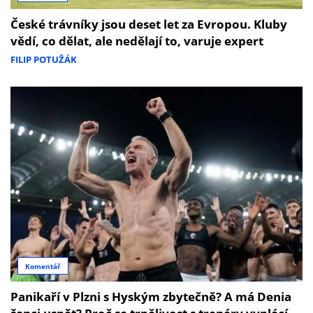
České trávníky jsou deset let za Evropou. Kluby
vědí, co dělat, ale nedělají to, varuje expert
FILIP POTUŽÁK
Komentář
Panikaří v Plzni s Hyským zbytečně? A má Denia