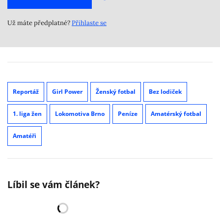
Už máte předplatné?
Přihlaste se
Reportáž
Girl Power
Ženský fotbal
Bez lodiček
1. liga žen
Lokomotiva Brno
Peníze
Amatérský fotbal
Amatéři
Líbil se vám článek?