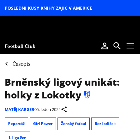
POSLEDNÍ KUSY KNIHY ZAJÍC V AMERICE
LETNÍ
SPECIÁL
Časopis
Brněnský ligový unikát:
holky z Lokotky
MATĚJ KARGER
05. leden 2024
Reportáž
Girl Power
Ženský fotbal
Bez lodiček
1. liga žen