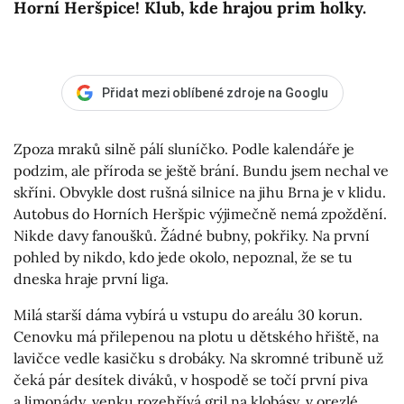
Horní Heršpice! Klub, kde hrajou prim holky.
Přidat mezi oblíbené zdroje na Googlu
Zpoza mraků silně pálí sluníčko. Podle kalendáře je
podzim, ale příroda se ještě brání. Bundu jsem nechal ve
skříni. Obvykle dost rušná silnice na jihu Brna je v klidu.
Autobus do Horních Heršpic výjimečně nemá zpoždění.
Nikde davy fanoušků. Žádné bubny, pokřiky. Na první
pohled by nikdo, kdo jede okolo, nepoznal, že se tu
dneska hraje první liga.
Milá starší dáma vybírá u vstupu do areálu 30 korun.
Cenovku má přilepenou na plotu u dětského hřiště, na
lavičce vedle kasičku s drobáky. Na skromné tribuně už
čeká pár desítek diváků, v hospodě se točí první piva
a limonády, venku rozehřívá gril na klobásy, v orezlé