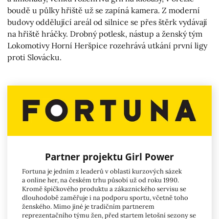
boudě u půlky hřiště už se zapíná kamera. Z moderní
budovy oddělující areál od silnice se přes štěrk vydávají
na hřiště hráčky. Drobný potlesk, nástup a ženský tým
Lokomotivy Horní Heršpice rozehrává utkání první ligy
proti Slovácku.
Partner projektu Girl Power
Fortuna je jedním z leaderů v oblasti kurzových sázek
a online her, na českém trhu působí už od roku 1990.
Kromě špičkového produktu a zákaznického servisu se
dlouhodobě zaměřuje i na podporu sportu, včetně toho
ženského. Mimo jiné je tradičním partnerem
reprezentačního týmu žen, před startem letošní sezony se