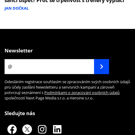
šanci uspět? Proč se trpělivost s trenéry vyplácí
JAN DOČKAL
Newsletter
Odesláním registrace souhlasím se zpracováním svých osobních údajů
pro účely zasílání Newsletteru a servisních kampaní a zároveň
potvrzuji seznámení s
Podmínkami o zpracování osobních údajů
společností Next Page Media s.r.o. a Heroine s.r.o.
Sledujte nás