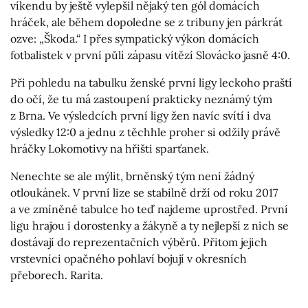
víkendu by ještě vylepšil nějaký ten gól domácích
hráček, ale během dopoledne se z tribuny jen párkrát
ozve: „Škoda.“ I přes sympatický výkon domácích
fotbalistek v první půli zápasu vítězí Slovácko jasně 4:0.
Při pohledu na tabulku ženské první ligy leckoho praští
do očí, že tu má zastoupení prakticky neznámý tým
z Brna. Ve výsledcích první ligy žen navíc svítí i dva
výsledky 12:0 a jednu z těchhle proher si odžily právě
hráčky Lokomotivy na hřišti sparťanek.
Nenechte se ale mýlit, brněnský tým není žádný
otloukánek. V první lize se stabilně drží od roku 2017
a ve zmíněné tabulce ho teď najdeme uprostřed. První
ligu hrajou i dorostenky a žákyně a ty nejlepší z nich se
dostávají do reprezentačních výběrů. Přitom jejich
vrstevníci opačného pohlaví bojují v okresních
přeborech. Rarita.