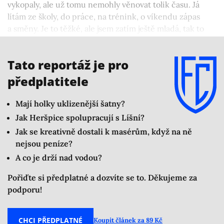
vykopaly, ale už tomu nemohly věnovat tolik času. Já
lítám ze školy, do práce, na trénink, o víkendu zápas
a směny. Je to těžké, ale jsem zatím ještě mladá, tak to
zvládám. Doufám, že budu moct hrát co nejdéle to
půjde,“ usmívá se Haklová.
Tato reportáž je pro
předplatitele
Mají holky uklizenější šatny?
Jak Heršpice spolupracují s Líšní?
Jak se kreativně dostali k masérům, když na ně
nejsou peníze?
A co je drží nad vodou?
Pořiďte si předplatné a dozvíte se to. Děkujeme za
podporu!
CHCI PŘEDPLATNÉ
Koupit článek za 89 Kč