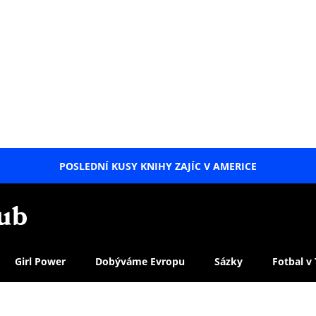
POSLEDNÍ KUSY KNIHY ZAJÍC V AMERICE
LETNÍ
SPECIÁL
Girl Power
Dobýváme Evropu
Sázky
Fotbal v