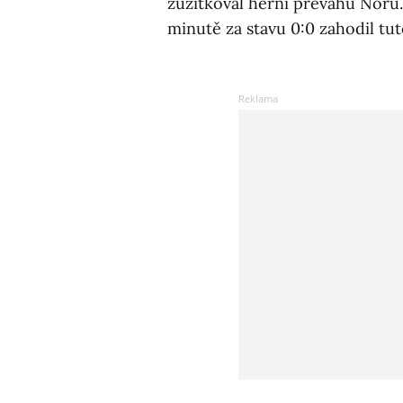
zužitkoval herní převahu Norů. 
minutě za stavu 0:0 zahodil tut