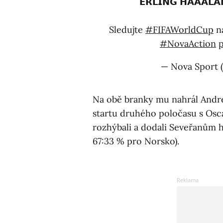
𝗘𝗥𝗟𝗜𝗡𝗚 𝗛𝗔𝗔𝗔
Sledujte
#FIFAWorldCup
na
#NovaAction
— Nova Sport 
Na obě branky mu nahrál Andrea
startu druhého poločasu s Os
rozhýbali a dodali Seveřanům h
67:33 % pro Norsko).