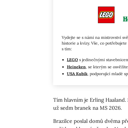
Vydejte se s námi na mistrovství svě
historie a kvízy. Vše, co potřebuj
s tím:
LEGO
s jedinečnými stavebnicemi
Heineken
, se kterým se osvěžíte 
USA Kubik
, podporující mladé s
Tím hlavním je Erling Haaland.
už sedm branek na MS 2026.
Brazilce poslal domů dvěma p