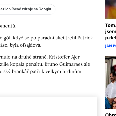
ezi oblíbené zdroje na Googlu
Tomá
omentů.
jsem
p.de
 gól, když se po parádní akci trefil Patrick
áse, byla ofsajdová.
JAN 
nulo na druhé straně. Kristoffer Ajer
ílie kopala penaltu. Bruno Guimaraes ale
orský brankář patří k velkým hrdinům
Ohro