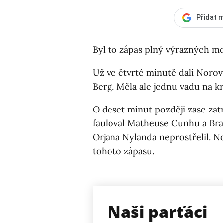
Přidat m
Byl to zápas plný výrazných m
Už ve čtvrté minutě dali Norové
Berg. Měla ale jednu vadu na kr
O deset minut později zase zatr
fauloval Matheuse Cunhu a Braz
Orjana Nylanda neprostřelil. N
tohoto zápasu.
Naši parťáci