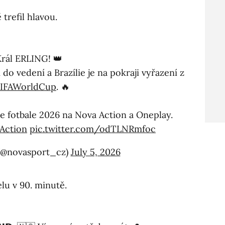
trefil hlavou.
rál ERLING! 👑
do vedení a Brazílie je na pokraji vyřazení z
IFAWorldCup
. 🔥
ve fotbale 2026 na Nova Action a Oneplay.
Action
pic.twitter.com/odTLNRmfoc
(@novasport_cz)
July 5, 2026
lu v 90. minutě.