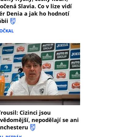
očená Slavia. Co v lize vidí
ér Denia a jak ho hodnotí
ábii
DOČKAL
8
rousil: Cizinci jsou
vědomější, nepodělají se ani
nchesteru