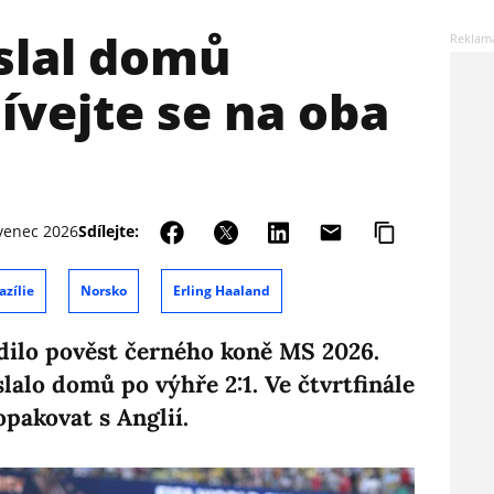
slal domů
dívejte se na oba
rvenec 2026
Sdílejte:
azílie
Norsko
Erling Haaland
dilo pověst černého koně MS 2026.
lalo domů po výhře 2:1. Ve čtvrtfinále
opakovat s Anglií.