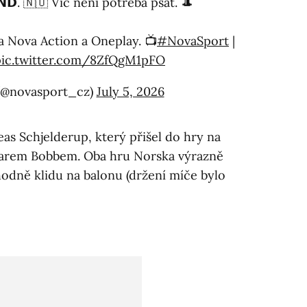
𝗔𝗡𝗗. 🇳🇴 Víc není potřeba psát. 🎩
 Nova Action a Oneplay. 📺⁣
#NovaSport
|
pic.twitter.com/8ZfQgM1pFO
(@novasport_cz)
July 5, 2026
s Schjelderup, který přišel do hry na
carem Bobbem. Oba hru Norska výrazně
odně klidu na balonu (držení míče bylo