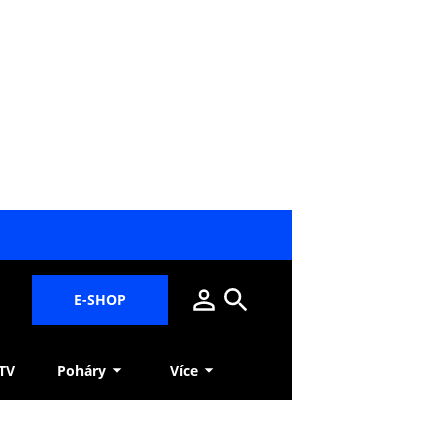
E-SHOP
 TV
Poháry
Více