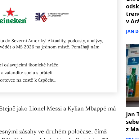
odsk
tren
v Ar
JAN 
ta do Severní Ameriky! Aktuality, podcasty, analýzy,
ete vědět o MS 2026 na jednom místě. Pomáhají nám
 oslavujícími ikonické hráče.
a zafandíte spolu s přáteli.
portovce na cestě k úspěchu.
 Stejně jako Lionel Messi a Kylian Mbappé má
Jan T
sebe
z Ma
řesnými zásahy ve druhém poločase, čímž