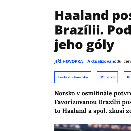
Haaland po
Brazílii. Po
jeho góly
JIŘÍ HOVORKA
Aktualizováno
06. če
Cesta do Ameriky
MS 2026
Br
Norsko v osmifinále potvr
Favorizovanou Brazílii pos
to Haaland a spol. zkusí z