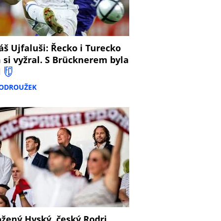
š Ujfaluši: Řecko i Turecko
 si vyžral. S Brücknerem byla
l
PODROUŽEK
žený Hyský, český Rodri,