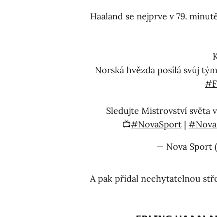
Haaland se nejprve v 79. minutě 
K
Norská hvězda posílá svůj tým 
#F
Sledujte Mistrovství světa 
📺⁣
#NovaSport
|
#Nova
— Nova Sport 
A pak přidal nechytatelnou stře