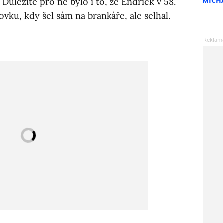
MICH
Důležité pro ně bylo i to, že Endrick v 58.
ovku, kdy šel sám na brankáře, ale selhal.