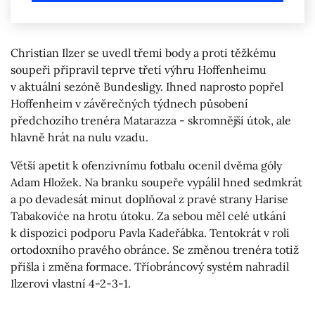
Christian Ilzer se uvedl třemi body a proti těžkému
soupeři připravil teprve třetí výhru Hoffenheimu
v aktuální sezóně Bundesligy. Ihned naprosto popřel
Hoffenheim v závěrečných týdnech působení
předchozího trenéra Matarazza - skromnější útok, ale
hlavně hrát na nulu vzadu.
Větší apetit k ofenzivnímu fotbalu ocenil dvěma góly
Adam Hložek. Na branku soupeře vypálil hned sedmkrát
a po devadesát minut doplňoval z pravé strany Harise
Tabakoviće na hrotu útoku. Za sebou měl celé utkání
k dispozici podporu Pavla Kadeřábka. Tentokrát v roli
ortodoxního pravého obránce. Se změnou trenéra totiž
přišla i změna formace. Tříobráncový systém nahradil
Ilzerovi vlastní 4-2-3-1.