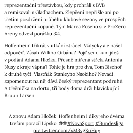
reprezentační přestávkou, kdy prohráli s BVB
a remizovali s Gladbachem. Zlepšení nepřišlo ani po
třetím pozdržení průběhu klubové sezony ve prospěch
reprezentační kopané. Tým Marca Roseho si z ProZero
Areny odvezl porážku 3:4.
Hoffenheim třikrát v utkání ztrácel. Vždycky ale našel
odpověď. Zásah Williho Orbána? Pojď sem, kam jdeš
v podání Adama Hložka. Přesně mířená střela Antonia
Nusy z kraje vápna? Tohle je hra pro dva, Tom Bischof
k druhé tyči. Vlastňák Stanleyho Nsokiho? Nevadí,
zapomenout na něj dává český reprezentant podruhé.
A třešnička na dortu, tři body doma drží hlavičkující
Bruun Larsen.
A znovu Adam Hložek! Hoffenheim i díky jeho dvěma
trefám porazil Lipsko. ⚽⚽
#NovaSport
#Bundesliga
pic.twitter.com/xM3vgXuHuy