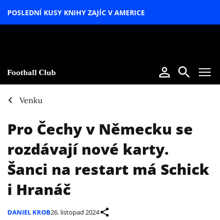
POSLEDNÍ KUSY KNIHY ZAJÍC V AMERICE
LETNÍ
SPECIÁL
Venku
Pro Čechy v Německu se
rozdávají nové karty.
Šanci na restart má Schick
i Hranáč
DANIEL KROB
26. listopad 2024