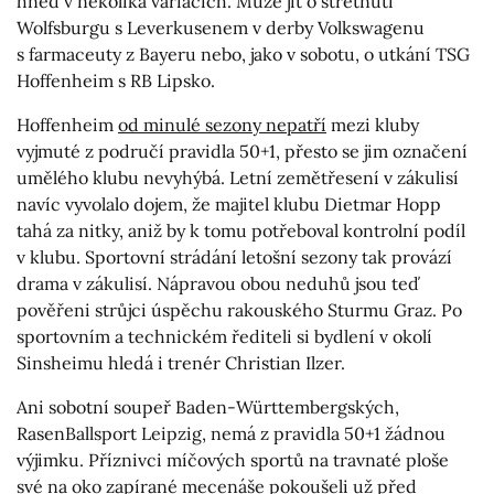
hned v několika variacích. Může jít o střetnutí
Wolfsburgu s Leverkusenem v derby Volkswagenu
s farmaceuty z Bayeru nebo, jako v sobotu, o utkání TSG
Hoffenheim s RB Lipsko.
Hoffenheim
od minulé sezony nepatří
mezi kluby
vyjmuté z područí pravidla 50+1, přesto se jim označení
umělého klubu nevyhýbá. Letní zemětřesení v zákulisí
navíc vyvolalo dojem, že majitel klubu Dietmar Hopp
tahá za nitky, aniž by k tomu potřeboval kontrolní podíl
v klubu. Sportovní strádání letošní sezony tak provází
drama v zákulisí. Nápravou obou neduhů jsou teď
pověřeni strůjci úspěchu rakouského Sturmu Graz. Po
sportovním a technickém řediteli si bydlení v okolí
Sinsheimu hledá i trenér Christian Ilzer.
Ani sobotní soupeř Baden-Württembergských,
RasenBallsport Leipzig, nemá z pravidla 50+1 žádnou
výjimku. Příznivci míčových sportů na travnaté ploše
své na oko zapírané mecenáše pokoušeli už před