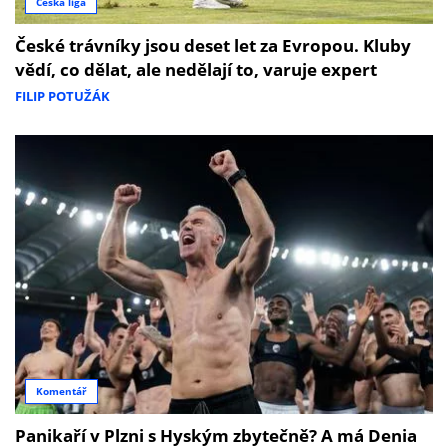
Česká liga
České trávníky jsou deset let za Evropou. Kluby
vědí, co dělat, ale nedělají to, varuje expert
FILIP POTUŽÁK
Komentář
Panikaří v Plzni s Hyským zbytečně? A má Denia