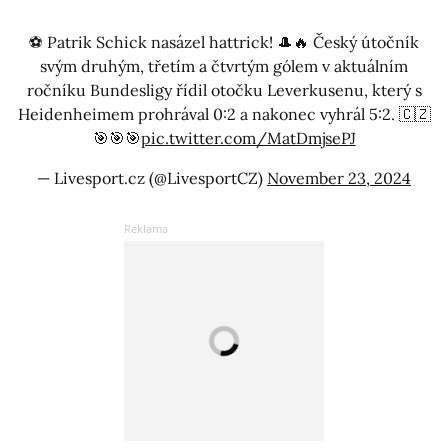
⚽️ Patrik Schick nasázel hattrick! 🎩🔥 Český útočník
svým druhým, třetím a čtvrtým gólem v aktuálním
ročníku Bundesligy řídil otočku Leverkusenu, který s
Heidenheimem prohrával 0:2 a nakonec vyhrál 5:2. 🇨🇿
🎯🎯🎯
pic.twitter.com/MatDmjsePJ
— Livesport.cz (@LivesportCZ)
November 23, 2024