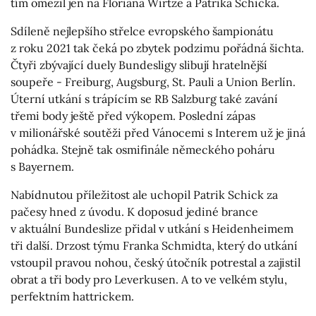
tím omezil jen na Floriana Wirtze a Patrika Schicka.
Sdíleně nejlepšího střelce evropského šampionátu
z roku 2021 tak čeká po zbytek podzimu pořádná šichta.
Čtyři zbývající duely Bundesligy slibují hratelnější
soupeře - Freiburg, Augsburg, St. Pauli a Union Berlín.
Úterní utkání s trápícím se RB Salzburg také zavání
třemi body ještě před výkopem. Poslední zápas
v milionářské soutěži před Vánocemi s Interem už je jiná
pohádka. Stejně tak osmifinále německého poháru
s Bayernem.
Nabídnutou příležitost ale uchopil Patrik Schick za
pačesy hned z úvodu. K doposud jediné brance
v aktuální Bundeslize přidal v utkání s Heidenheimem
tři další. Drzost týmu Franka Schmidta, který do utkání
vstoupil pravou nohou, český útočník potrestal a zajistil
obrat a tři body pro Leverkusen. A to ve velkém stylu,
perfektním hattrickem.