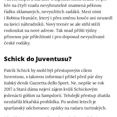
hře na čtyři vzadu nevyhnutelně znamená pěknou
řádku zklamaných, nevyužitích zadáků. Mezi nimi
i Robina Hranáče, který i přes změnu kouče ani neusedl
na lavici náhradníků. Nový trenér se ale stihl stěží
rozkoukat na nové adrese. Tak snad příští týdny
přinesou pár příležitostí i pro doposud nevyužívané
české rodáky.
Schick do Juventusu?
Patrik Schick by mohl být přestupovým cílem
Juventusu, s takovou informací přišel před pár dny
italský deník Gazzetta dello Sport. Ne, nepíše se rok
2017 a Stará dáma nejeví zájem kvůli Schickovým
jedenácti gólům za Sampdorii. Tehdejší přestup zhatila
nezdařilá lékařská prohlídka. Po sedmi letech je
sparťanský odchovanec zpátky na radaru turínských.