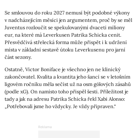
Se smlouvou do roku 2027 nemusí být podobné výkony
v nadcházejícím měsíci jen argumentem, proč by se měl
Juventus rozloučit se spekulovanými dvaceti miliony
eur, na které má Leverkusen Patrika Schicka cenit.
Přesvědčivá střelecká forma může přispět i k udržení
místa v základní sestavě útoku Leverkusenu pro jarní
část sezony.
Ostatně, Victor Boniface je všechno jen ne klinický
zakončovatel. Kvalita a kvantita jeho šancí se v letošním
ligovém ročníku měla sečíst už na osm gólových zásahů
(podle xG). On namísto toho přispěl šesti. Příležitost je
tady a jak na adresu Patrika Schicka řekl Xabi Alonso:
„Potřebovali jsme ho vždycky. Je vždy připraven.“