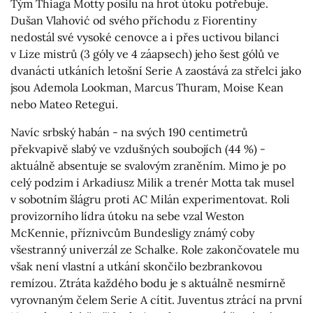
Tým Thiaga Motty posilu na hrot útoku potřebuje.
Dušan Vlahović od svého příchodu z Fiorentiny
nedostál své vysoké cenovce a i přes uctivou bilanci
v Lize mistrů (3 góly ve 4 záapsech) jeho šest gólů ve
dvanácti utkáních letošní Serie A zaostává za střelci jako
jsou Ademola Lookman, Marcus Thuram, Moise Kean
nebo Mateo Retegui.
Navíc srbský habán - na svých 190 centimetrů
překvapivě slabý ve vzdušných soubojích (44 %) -
aktuálně absentuje se svalovým zraněním. Mimo je po
celý podzim i Arkadiusz Milik a trenér Motta tak musel
v sobotním šlágru proti AC Milán experimentovat. Roli
provizorního lídra útoku na sebe vzal Weston
McKennie, příznivcům Bundesligy známý coby
všestranný univerzál ze Schalke. Role zakončovatele mu
však není vlastní a utkání skončilo bezbrankovou
remízou. Ztráta každého bodu je s aktuálně nesmírně
vyrovnaným čelem Serie A cítit. Juventus ztrácí na první