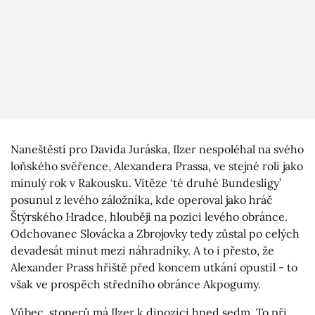
Naneštěstí pro Davida Juráska, Ilzer nespoléhal na svého
loňského svěřence, Alexandera Prassa, ve stejné roli jako
minulý rok v Rakousku. Vítěze ‘té druhé Bundesligy’
posunul z levého záložníka, kde operoval jako hráč
Štýrského Hradce, hlouběji na pozici levého obránce.
Odchovanec Slovácka a Zbrojovky tedy zůstal po celých
devadesát minut mezi náhradníky. A to i přesto, že
Alexander Prass hřiště před koncem utkání opustil - to
však ve prospěch středního obránce Akpogumy.
Vůbec, stoperů má Ilzer k dipozici hned sedm. To při