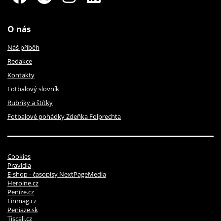
O nás
Náš příběh
Redakce
Kontakty
Fotbalový slovník
Rubriky a štítky
Fotbalové pohádky Zdeňka Folprechta
Cookies
Pravidla
E-shop - časopisy NextPageMedia
Heroine.cz
Peníze.cz
Finmag.cz
Peniaze.sk
Tiscali.cz