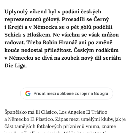
Uplynulý víkend byl v podání českých
reprezentantů gólový. Prosadili se Černý
i Krejčí a v Německu se o pět gólů podělili
Schick s Hložkem. Ne všichni se však můžou
radovat. Třeba Robin Hranáč ani po změně
kouče nedostal příležitost. Českým rodákům
v Německu se dívá na zoubek nový díl seriálu
Die Liga.
Přidat mezi oblíbené zdroje na Googlu
Španělsko má El Clásico, Los Angeles El Tráfico
a Německo El Plástico. Zápas mezi umělými kluby, jak je
část tamějších fotbalových příznivců vnímá, známe