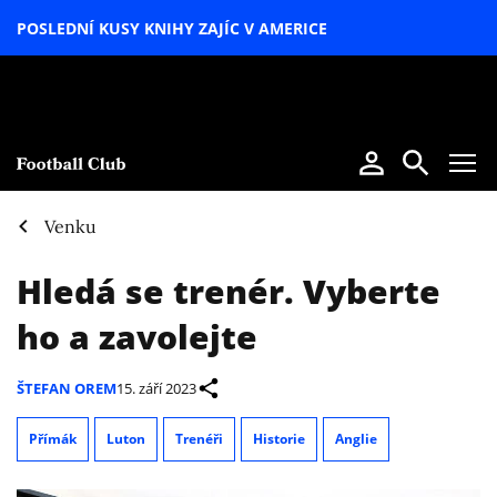
POSLEDNÍ KUSY KNIHY ZAJÍC V AMERICE
LETNÍ
SPECIÁL
Venku
Hledá se trenér. Vyberte
ho a zavolejte
ŠTEFAN OREM
15. září 2023
Přímák
Luton
Trenéři
Historie
Anglie