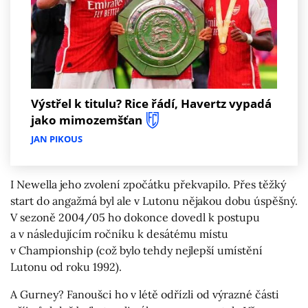
Výstřel k titulu? Rice řádí, Havertz vypadá
jako mimozemšťan
JAN PIKOUS
I Newella jeho zvolení zpočátku překvapilo. Přes těžký
start do angažmá byl ale v Lutonu nějakou dobu úspěšný.
V sezoně 2004/05 ho dokonce dovedl k postupu
a v následujícím ročníku k desátému místu
v Championship (což bylo tehdy nejlepší umístění
Lutonu od roku 1992).
A Gurney? Fanoušci ho v létě odřízli od výrazné části