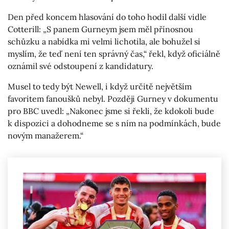
Den před koncem hlasování do toho hodil další vidle
Cotterill: „S panem Gurneym jsem měl přínosnou
schůzku a nabídka mi velmi lichotila, ale bohužel si
myslím, že teď není ten správný čas,“ řekl, když oficiálně
oznámil své odstoupení z kandidatury.
Musel to tedy být Newell, i když určitě největším
favoritem fanoušků nebyl. Později Gurney v dokumentu
pro BBC uvedl: „Nakonec jsme si řekli, že kdokoli bude
k dispozici a dohodneme se s ním na podmínkách, bude
novým manažerem.“