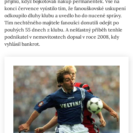
příjmů, když bojkotovali nákup permanentek. Vše na
konci července vyústilo tím, že fanouškovské uskupení
odkoupilo dluhy klubu a uvedlo ho do nucené správy.
Tím nechtěného majitele fanoušci donutili odejít po
pouhých 55 dnech z klubu. A nešťastný příběh tenhle
podnikatel v nemovitostech dopsal v roce 2008, kdy
vyhlásil bankrot.