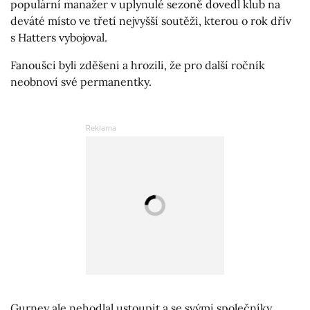
populární manažer v uplynulé sezoně dovedl klub na
deváté místo ve třetí nejvyšší soutěži, kterou o rok dřív
s Hatters vybojoval.
Fanoušci byli zděšeni a hrozili, že pro další ročník
neobnoví své permanentky.
Gurney ale nehodlal ustoupit a se svými společníky