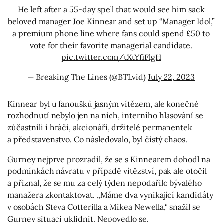
He left after a 55-day spell that would see him sack
beloved manager Joe Kinnear and set up “Manager Idol,”
a premium phone line where fans could spend £50 to
vote for their favorite managerial candidate.
pic.twitter.com/tXtYfiFlgH
— Breaking The Lines (@BTLvid)
July 22, 2023
Kinnear byl u fanoušků jasným vítězem, ale konečné
rozhodnutí nebylo jen na nich, interního hlasování se
zúčastnili i hráči, akcionáři, držitelé permanentek
a představenstvo. Co následovalo, byl čistý chaos.
Gurney nejprve prozradil, že se s Kinnearem dohodl na
podmínkách návratu v případě vítězství, pak ale otočil
a přiznal, že se mu za celý týden nepodařilo bývalého
manažera zkontaktovat. „Máme dva vynikající kandidáty
v osobách Steva Cotterilla a Mikea Newella,“ snažil se
Gurney situaci uklidnit. Nepovedlo se.