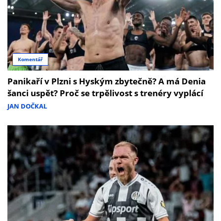
Komentář
Panikaří v Plzni s Hyským zbytečně? A má Denia
šanci uspět? Proč se trpělivost s trenéry vyplácí
JAN DOČKAL