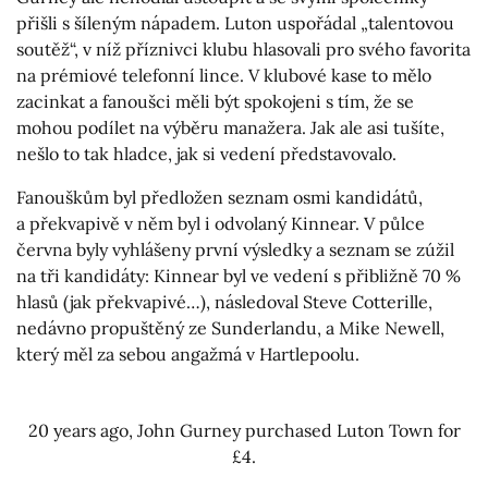
přišli s šíleným nápadem. Luton uspořádal „talentovou
soutěž“, v níž příznivci klubu hlasovali pro svého favorita
na prémiové telefonní lince. V klubové kase to mělo
zacinkat a fanoušci měli být spokojeni s tím, že se
mohou podílet na výběru manažera. Jak ale asi tušíte,
nešlo to tak hladce, jak si vedení představovalo.
Fanouškům byl předložen seznam osmi kandidátů,
a překvapivě v něm byl i odvolaný Kinnear. V půlce
června byly vyhlášeny první výsledky a seznam se zúžil
na tři kandidáty: Kinnear byl ve vedení s přibližně 70 %
hlasů (jak překvapivé…), následoval Steve Cotterille,
nedávno propuštěný ze Sunderlandu, a Mike Newell,
který měl za sebou angažmá v Hartlepoolu.
20 years ago, John Gurney purchased Luton Town for
£4.