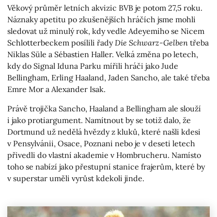
Věkový průměr letních akvizic BVB je potom 27,5 roku.
Náznaky apetitu po zkušenějších hráčích jsme mohli
sledovat už minulý rok, kdy vedle Adeyemiho se Nicem
Schlotterbeckem posílili řady
Die Schwarz-Gelben
třeba
Niklas Süle a Sébastien Haller. Velká změna po letech,
kdy do Signal Iduna Parku mířili hráči jako Jude
Bellingham, Erling Haaland, Jaden Sancho, ale také třeba
Emre Mor a Alexander Isak.
Právě trojička Sancho, Haaland a Bellingham ale slouží
i jako protiargument. Namítnout by se totiž dalo, že
Dortmund už nedělá hvězdy z kluků, které našli kdesi
v Pensylvánii, Osace, Poznani nebo je v deseti letech
přivedli do vlastní akademie v Hombrucheru. Namísto
toho se nabízí jako přestupní stanice frajerům, které by
v superstar uměli vyrůst kdekoli jinde.