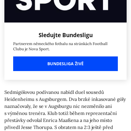
Sledujte Bundesligu
Partnerem německého fotbalu na stránkách Football
Clubu je Nova Sport.
BUNDESLIGA ŽIVĚ
Sedmigólovou podívanou nabídl duel sousedů
Heidenheimu s Augsburgem. Dva brzké inkasované góly
naznačovaly, že se v Augsburgu nic nezměnilo ani
s výměnou trenéra. Klub totiž během reprezentační
přestávky odvolal Enrica Maaßena a na jeho místo
přivedl Jesse Thorupa. S obratem na 2:3 ještě před