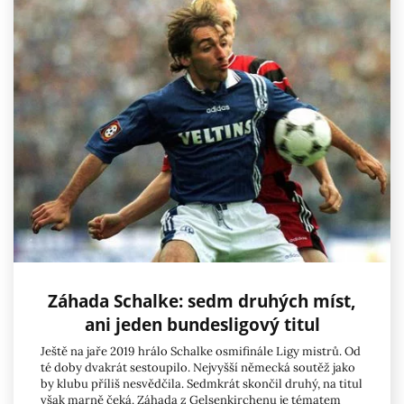
Záhada Schalke: sedm druhých míst,
ani jeden bundesligový titul
Ještě na jaře 2019 hrálo Schalke osmifinále Ligy mistrů. Od
té doby dvakrát sestoupilo. Nejvyšší německá soutěž jako
by klubu příliš nesvědčila. Sedmkrát skončil druhý, na titul
však marně čeká. Záhada z Gelsenkirchenu je tématem