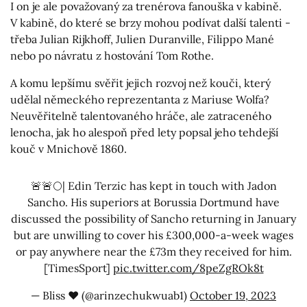
I on je ale považovaný za trenérova fanouška v kabině.
V kabině, do které se brzy mohou podívat další talenti -
třeba Julian Rijkhoff, Julien Duranville, Filippo Mané
nebo po návratu z hostování Tom Rothe.
A komu lepšímu svěřit jejich rozvoj než kouči, který
udělal německého reprezentanta z Mariuse Wolfa?
Neuvěřitelně talentovaného hráče, ale zatraceného
lenocha, jak ho alespoň před lety popsal jeho tehdejší
kouč v Mnichově 1860.
🚨🚨🌕| Edin Terzic has kept in touch with Jadon
Sancho. His superiors at Borussia Dortmund have
discussed the possibility of Sancho returning in January
but are unwilling to cover his £300,000-a-week wages
or pay anywhere near the £73m they received for him.
[TimesSport]
pic.twitter.com/8peZgROk8t
— Bliss ❤️ (@arinzechukwuab1)
October 19, 2023