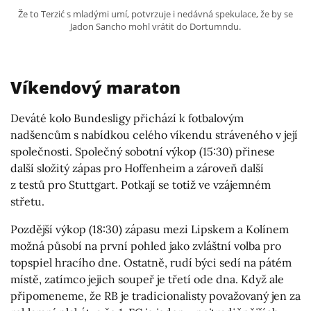
Že to Terzić s mladými umí, potvrzuje i nedávná spekulace, že by se
Jadon Sancho mohl vrátit do Dortumndu.
Víkendový maraton
Deváté kolo Bundesligy přichází k fotbalovým
nadšencům s nabídkou celého víkendu stráveného v její
společnosti. Společný sobotní výkop (15:30) přinese
další složitý zápas pro Hoffenheim a zároveň další
z testů pro Stuttgart. Potkají se totiž ve vzájemném
střetu.
Pozdější výkop (18:30) zápasu mezi Lipskem a Kolínem
možná působí na první pohled jako zvláštní volba pro
topspiel hracího dne. Ostatně, rudí býci sedí na pátém
místě, zatímco jejich soupeř je třetí ode dna. Když ale
připomeneme, že RB je tradicionalisty považovaný jen za