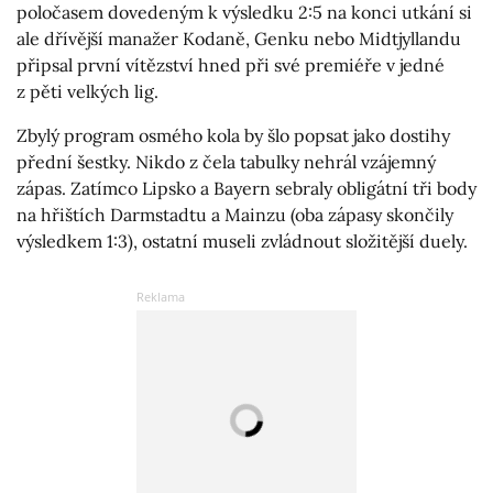
poločasem dovedeným k výsledku 2:5 na konci utkání si
ale dřívější manažer Kodaně, Genku nebo Midtjyllandu
připsal první vítězství hned při své premiéře v jedné
z pěti velkých lig.
Zbylý program osmého kola by šlo popsat jako dostihy
přední šestky. Nikdo z čela tabulky nehrál vzájemný
zápas. Zatímco Lipsko a Bayern sebraly obligátní tři body
na hřištích Darmstadtu a Mainzu (oba zápasy skončily
výsledkem 1:3), ostatní museli zvládnout složitější duely.