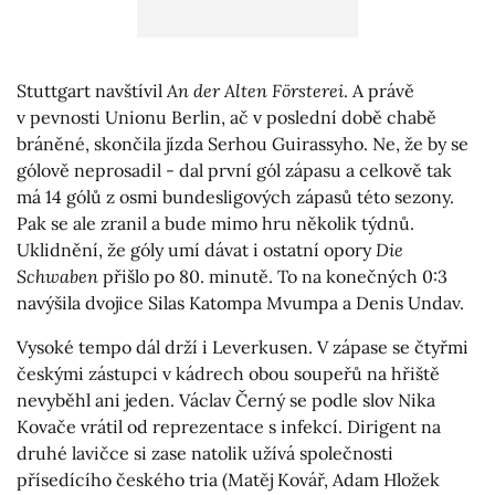
Stuttgart navštívil
An der Alten Försterei
. A právě
v pevnosti Unionu Berlin, ač v poslední době chabě
bráněné, skončila jízda Serhou Guirassyho. Ne, že by se
gólově neprosadil - dal první gól zápasu a celkově tak
má 14 gólů z osmi bundesligových zápasů této sezony.
Pak se ale zranil a bude mimo hru několik týdnů.
Uklidnění, že góly umí dávat i ostatní opory
Die
Schwaben
přišlo po 80. minutě. To na konečných 0:3
navýšila dvojice Silas Katompa Mvumpa a Denis Undav.
Vysoké tempo dál drží i Leverkusen. V zápase se čtyřmi
českými zástupci v kádrech obou soupeřů na hřiště
nevyběhl ani jeden. Václav Černý se podle slov Nika
Kovače vrátil od reprezentace s infekcí. Dirigent na
druhé lavičce si zase natolik užívá společnosti
přísedícího českého tria (Matěj Kovář, Adam Hložek