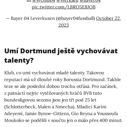
pic.twitter.com/LBRO5E8JOB
— Bayer 04 Leverkusen (@bayer04fussball)
October 22,
2023
Umí Dortmund ještě vychovávat
talenty?
Klub, co umí vychovávat mladé talenty. Takovou
reputaci má už dlouhé roky Borussia Dortmund. Takhle
teze se ale poslední dobou trochu otřásá. Pro začátek,
z patnácti nejvíc vytěžovaných hráčů BVB tuto
bundesligovou sezonu jsou jen tři pod 25 let
(Schlotterbeck, Malen a Nmecha). Mladíci Karim
Adeyemi, Jamie Bynoe-Gittens, Gio Reyna a Youssoufa
Moukoko se podělili v součtu jen o málo přes 400 minut.