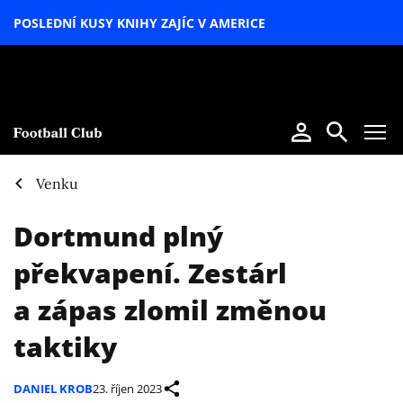
POSLEDNÍ KUSY KNIHY ZAJÍC V AMERICE
LETNÍ
SPECIÁL
Venku
Dortmund plný
překvapení. Zestárl
a zápas zlomil změnou
taktiky
DANIEL KROB
23. říjen 2023