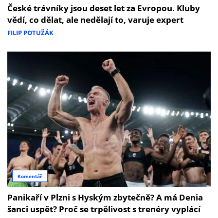
České trávníky jsou deset let za Evropou. Kluby
vědí, co dělat, ale nedělají to, varuje expert
FILIP POTUŽÁK
Komentář
Panikaří v Plzni s Hyským zbytečně? A má Denia
šanci uspět? Proč se trpělivost s trenéry vyplácí