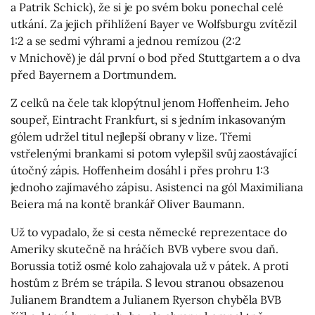
a Patrik Schick), že si je po svém boku ponechal celé
utkání. Za jejich přihlížení Bayer ve Wolfsburgu zvítězil
1:2 a se sedmi výhrami a jednou remízou (2:2
v Mnichově) je dál první o bod před Stuttgartem a o dva
před Bayernem a Dortmundem.
Z celků na čele tak klopýtnul jenom Hoffenheim. Jeho
soupeř, Eintracht Frankfurt, si s jedním inkasovaným
gólem udržel titul nejlepší obrany v lize. Třemi
vstřelenými brankami si potom vylepšil svůj zaostávající
útočný zápis. Hoffenheim dosáhl i přes prohru 1:3
jednoho zajímavého zápisu. Asistenci na gól Maximiliana
Beiera má na kontě brankář Oliver Baumann.
Už to vypadalo, že si cesta německé reprezentace do
Ameriky skutečně na hráčích BVB vybere svou daň.
Borussia totiž osmé kolo zahajovala už v pátek. A proti
hostům z Brém se trápila. S levou stranou obsazenou
Julianem Brandtem a Julianem Ryerson chyběla BVB