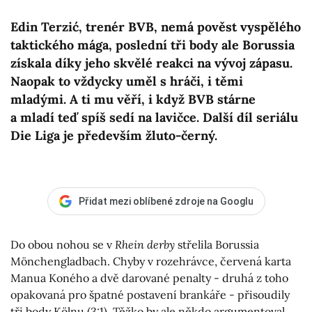
Edin Terzić, trenér BVB, nemá pověst vyspělého
taktického mága, poslední tři body ale Borussia
získala díky jeho skvělé reakci na vývoj zápasu.
Naopak to vždycky uměl s hráči, i těmi
mladými. A ti mu věří, i když BVB stárne
a mladí teď spíš sedí na lavičce. Další díl seriálu
Die Liga je především žluto-černý.
Přidat mezi oblíbené zdroje na Googlu
Do obou nohou se v
Rhein derby
střelila Borussia
Mönchengladbach. Chyby v rozehrávce, červená karta
Manua Koného a dvě darované penalty - druhá z toho
opakovaná pro špatné postavení brankáře - přisoudily
tři body Kölnu (3:1). Těžko by ale někdo argumentoval,