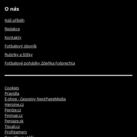
O nás
Náš příběh
Redakce
Kontakty
Fotbalový slovník
Rubriky a štítky
Fotbalové pohádky Zdeňka Folprechta
Cookies
Pravidla
E-shop - časopisy NextPageMedia
Heroine.cz
Peníze.cz
Finmag.cz
Peniaze.sk
Tiscali.cz
Profigamers