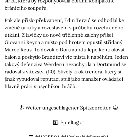
šířka, která by rozpohybovala obranu kompaktně
bránícího soupeře.
Pak ale přišlo překvapení, Edin Terzić se odhodlal ke
změně taktiky a rozestavení v průběhu rozehraného
utkání. Z lavičky do nově tříčlenné zálohy přišel
Giovanni Reyna a místo pod hrotem opustil střídaný
Marco Reus. To dovolilo Dortmundu lépe kontrolovat
balon a poskytlo Brandtovi víc místa k náběhům. Jeden
takový defenziva Werderu nezachytila a Dortmund se
radoval z vítězství (1:0). Skvělý krok trenéra, který si
jinak vybudoval reputaci spíš jako manažer ovládající
hlavně práci s psychikou hráčů.
🔝 Weiter ungeschlagener Spitzenreiter. 🤩
8️⃣. Spieltag ✅
🔙
#WOBB04
#Werkself
#Bayer04