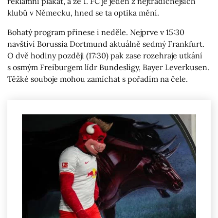
reklamní plakát, a že 1. FC je jeden z nejtradičnějších
klubů v Německu, hned se ta optika mění.
Bohatý program přinese i neděle. Nejprve v 15:30
navštíví Borussia Dortmund aktuálně sedmý Frankfurt.
O dvě hodiny později (17:30) pak zase rozehraje utkání
s osmým Freiburgem lídr Bundesligy, Bayer Leverkusen.
Těžké souboje mohou zamíchat s pořadím na čele.