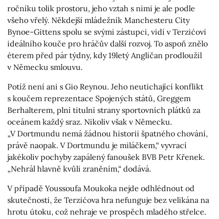
ročníku tolik prostoru, jeho vztah s nimi je ale podle
všeho vřelý. Někdejší mládežník Manchesteru City
Bynoe-Gittens spolu se svými zástupci, vidí v Terzićovi
ideálního kouče pro hráčův další rozvoj. To aspoň znělo
éterem před pár týdny, kdy 19letý Angličan prodloužil
v Německu smlouvu.
Potíž není ani s Gio Reynou. Jeho neutichající konflikt
s koučem reprezentace Spojených států, Greggem
Berhalterem, plní titulní strany sportovních plátků za
oceánem každý sraz. Nikoliv však v Německu.
„V Dortmundu nemá žádnou historii špatného chování,
právě naopak. V Dortmundu je miláčkem,“ vyvrací
jakékoliv pochyby zapálený fanoušek BVB Petr Křenek.
„Nehrál hlavně kvůli zraněním,“ dodává.
V případě Youssoufa Moukoka nejde odhlédnout od
skutečnosti, že Terzićova hra nefunguje bez velikána na
hrotu útoku, což nehraje ve prospěch mladého střelce.