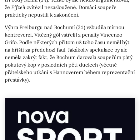
že
Effzeh
zvítězil nezaslouženě. Domácí soupeře
prakticky nepustili k zakončení.
Výhra Freiburgu nad Bochumí (2:1) vzbudila mírnou
kontroverzi. Vítězný gól vstřelil z penalty Vincenzo
Grifo. Podle některých přitom už toho času neměl být
na hřišti za předchozí faul. Jakákoliv spekulace by ale
neměla zakrýt fakt, že Bochum darovala soupeřům pátý
pokutový kop v posledních pěti duelech (včetně
přátelského utkání s Hannoverem během reprezentační
přestávky).