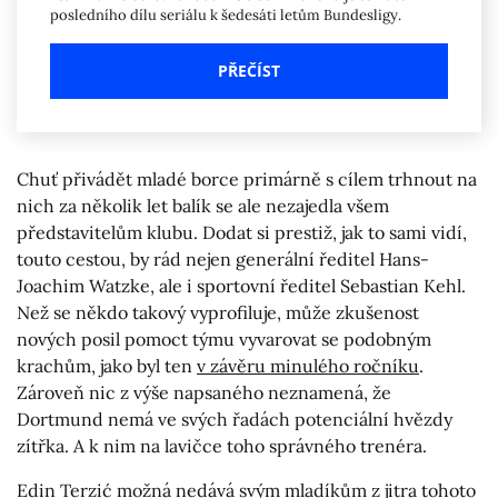
posledního dílu seriálu k šedesáti letům Bundesligy.
PŘEČÍST
Chuť přivádět mladé borce primárně s cílem trhnout na
nich za několik let balík se ale nezajedla všem
představitelům klubu. Dodat si prestiž, jak to sami vidí,
touto cestou, by rád nejen generální ředitel Hans-
Joachim Watzke, ale i sportovní ředitel Sebastian Kehl.
Než se někdo takový vyprofiluje, může zkušenost
nových posil pomoct týmu vyvarovat se podobným
krachům, jako byl ten
v závěru minulého ročníku
.
Zároveň nic z výše napsaného neznamená, že
Dortmund nemá ve svých řadách potenciální hvězdy
zítřka. A k nim na lavičce toho správného trenéra.
Edin Terzić možná nedává svým mladíkům z jitra tohoto