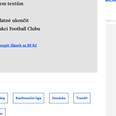
MICH
šem textům
latné ukončit
kci Football Clubu
oupit článek za 89 Kč
áry
Konferenční liga
Slovácko
Trenéři
er