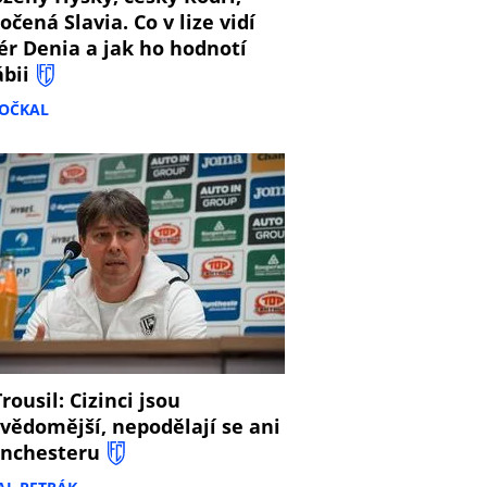
očená Slavia. Co v lize vidí
ér Denia a jak ho hodnotí
ábii
DOČKAL
8
rousil: Cizinci jsou
vědomější, nepodělají se ani
nchesteru