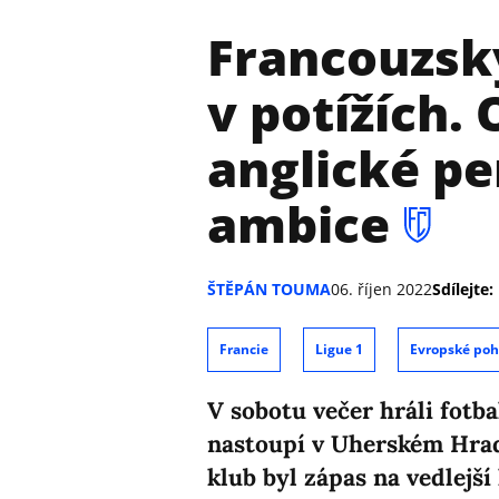
Francouzsk
v potížích.
anglické pe
ambice
ŠTĚPÁN TOUMA
06. říjen 2022
Sdílejte:
Francie
Ligue 1
Evropské poh
V sobotu večer hráli fotba
nastoupí v Uherském Hrad
klub byl zápas na vedlejší 