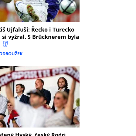
š Ujfaluši: Řecko i Turecko
 si vyžral. S Brücknerem byla
l
PODROUŽEK
žený Hyský, český Rodri,