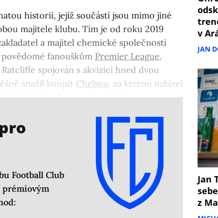
odsk
atou historií, jejíž součástí jsou mimo jiné
tren
osobou majitele klubu. Tím je od roku 2019
v Ar
 zakladatel a majitel chemické společnosti
JAN 
íš povědomé fanouškům
Premier League
,
 Ratcliffe spojován s akvizicí hned dvou
pěšně snažil koupit
Chelsea
, za kterou nabízel
ledních týdnech se pak spekuluje
 je dlouhodobým fanouškem.
 pro
bu Football Club
Jan T
em prémiovým
sebe
hod:
z Ma