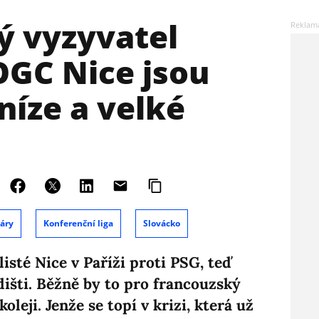
ý vyzyvatel
 OGC Nice jsou
níze a velké
áry
Konferenční liga
Slovácko
listé Nice v Paříži proti PSG, teď
išti. Běžně by to pro francouzský
koleji. Jenže se topí v krizi, která už