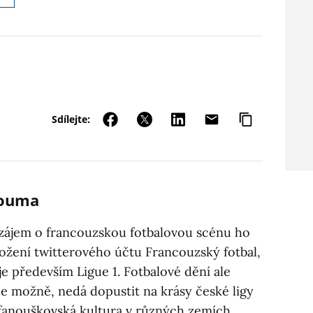
Sdílejte:
Touma
zájem o francouzskou fotbalovou scénu ho
ložení twitterového účtu Francouzský fotbal,
e především Ligue 1. Fotbalové dění ale
de možně, nedá dopustit na krásy české ligy
 fanouškovská kultura v různých zemích.