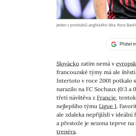
Jeden z produktů anglického léta. Ross Bark
Přidat m
Slovácko
zatím nemá v
evrops
francouzské týmy má ale štěstí
Intertoto v roce 2001 potkalo s
narazilo na FC Sochaux (0:3 a 
třetí návštěva z
Francie
, tento
nejlepšího týmu
Ligue 1
. Favor
ale zdaleka nepřijíždí v ideáln
a přestože je sezona teprve na
trenéra
.