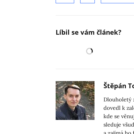
Líbil se vám článek?
Štěpán 
Dlouholetý 
dovedl k za
kde se věnuj
sleduje všu
a zajímá ho