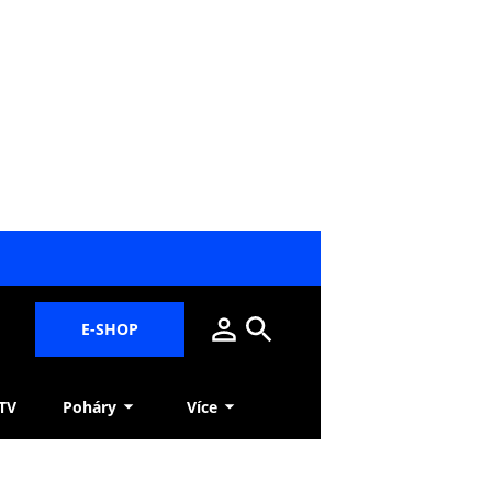
E-SHOP
 TV
Poháry
Více