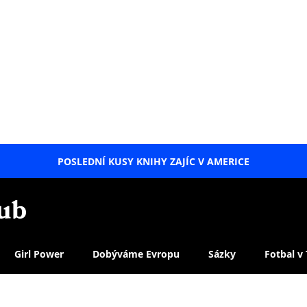
POSLEDNÍ KUSY KNIHY ZAJÍC V AMERICE
LETNÍ
SPECIÁL
Girl Power
Dobýváme Evropu
Sázky
Fotbal v