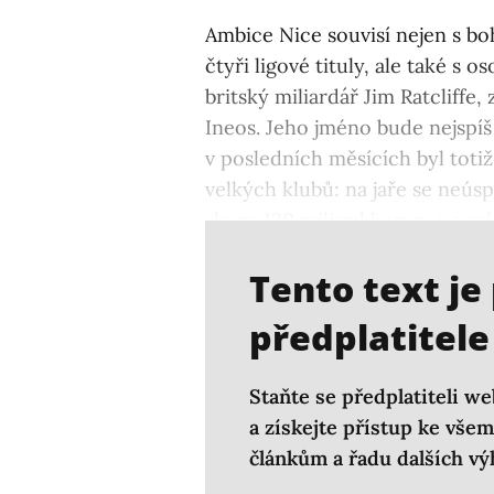
Ambice Nice souvisí nejen s boh
čtyři ligové tituly, ale také s 
britský miliardář Jim Ratcliffe,
Ineos. Jeho jméno bude nejsp
v posledních měsících byl totiž
velkých klubů: na jaře se neús
skoro 120 miliard korun, v pos
o
Manchesteru United
, jehož
Tento text je
předplatitele
Staňte se předplatiteli we
a získejte přístup ke vš
článkům a řadu dalších vý