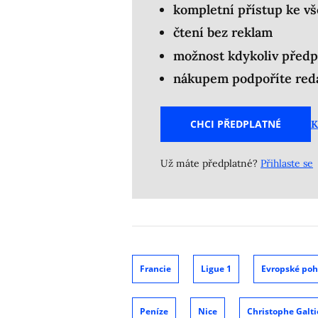
kompletní přístup ke v
čtení bez reklam
možnost kdykoliv předp
nákupem podpoříte reda
CHCI PŘEDPLATNÉ
K
Už máte předplatné?
Přihlaste se
Francie
Ligue 1
Evropské poh
Peníze
Nice
Christophe Galti