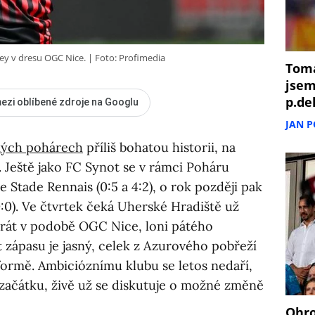
ley v dresu OGC Nice.
Foto: Profimedia
Tomá
jsem
p.de
ezi oblíbené zdroje na Googlu
JAN 
kých pohárech
příliš bohatou historii, na
. Ještě jako FC Synot se v rámci Poháru
e Stade Rennais (0:5 a 4:2), o rok později pak
0:0). Ve čtvrtek čeká Uherské Hradiště už
krát v podobě OGC Nice, loni pátého
it zápasu je jasný, celek z Azurového pobřeží
í formě. Ambicióznímu klubu se letos nedaří,
 začátku, živě už se diskutuje o možné změně
Ohro