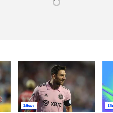
Zábava
Zá