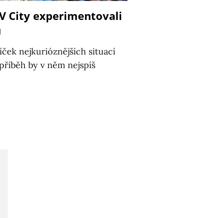
V City experimentovali
u
íček nejkurióznějších situací
e příběh by v něm nejspíš