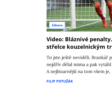
Zábava
Video: Bláznivé penalty
střelce kouzelnickým t
To jste ještě neviděli. Brankář
nejdřív dělal mima a pak vytáh
A nejbizarnější na tom všem je,
FILIP POTUŽÁK