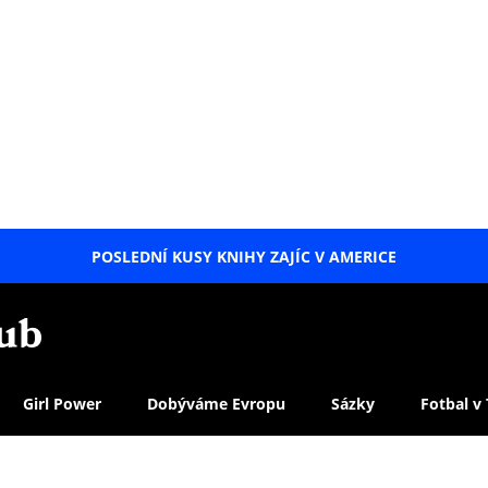
POSLEDNÍ KUSY KNIHY ZAJÍC V AMERICE
LETNÍ
SPECIÁL
Girl Power
Dobýváme Evropu
Sázky
Fotbal v