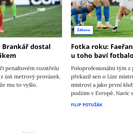
Zábava
. Brankář dostal
Fotka roku: Faeřané
rikem
u toho baví fotbal
 při penaltovém rozstřelu
Poloprofesionální tým z 
l z úst metrový provázek.
překazil sen o Lize mis
 že mu to vyšlo.
mistrovi a jako první klu
podzim v Evropě. Navíc s
FILIP POTUŽÁK