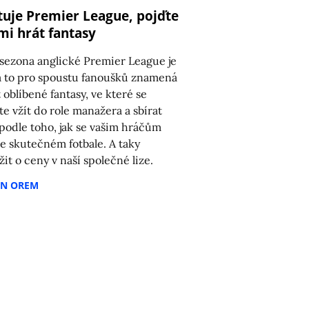
tuje Premier League, pojďte
mi hrát fantasy
sezona anglické Premier League je
a to pro spoustu fanoušků znamená
8
t oblíbené fantasy, ve které se
e vžít do role manažera a sbírat
podle toho, jak se vašim hráčům
ve skutečném fotbale. A taky
žit o ceny v naší společné lize.
AN OREM