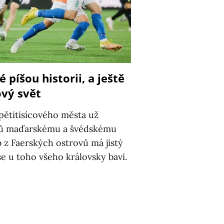
 píšou historii, a ještě
ový svět
pětitisícového města už
trů maďarskému a švédskému
b z Faerských ostrovů má jistý
e u toho všeho královsky baví.