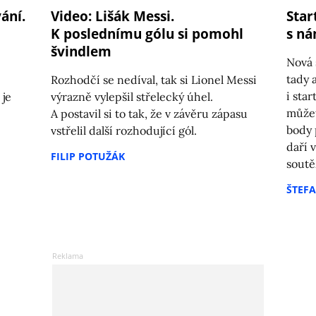
ání.
Video: Lišák Messi.
Star
K poslednímu gólu si pomohl
s ná
švindlem
Nová 
tady 
Rozhodčí se nedíval, tak si Lionel Messi
i star
 je
výrazně vylepšil střelecký úhel.
můžet
A postavil si to tak, že v závěru zápasu
body 
vstřelil další rozhodující gól.
daří 
FILIP POTUŽÁK
soutě
ŠTEF