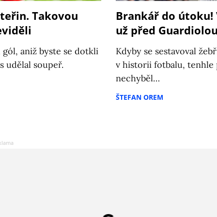
vteřin. Takovou
Brankář do útoku! 
viděli
už před Guardiolo
gól, aniž byste se dotkli
Kdyby se sestavoval žebř
s udělal soupeř.
v historii fotbalu, tenhl
nechyběl…
ŠTEFAN OREM