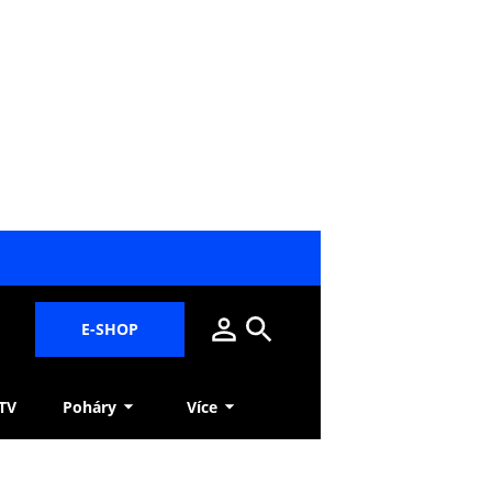
E-SHOP
 TV
Poháry
Více