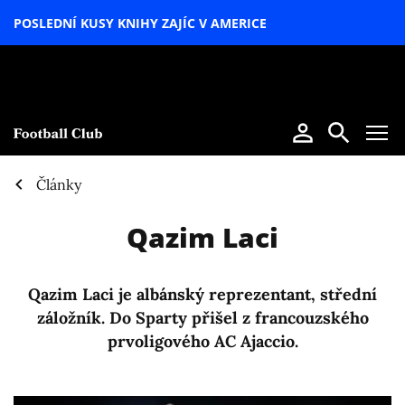
POSLEDNÍ KUSY KNIHY ZAJÍC V AMERICE
LETNÍ
SPECIÁL
Články
Qazim Laci
Qazim Laci je albánský reprezentant, střední
záložník. Do Sparty přišel z francouzského
prvoligového AC Ajaccio.