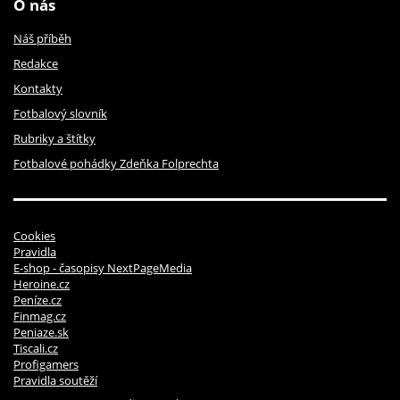
O nás
Náš příběh
Redakce
Kontakty
Fotbalový slovník
Rubriky a štítky
Fotbalové pohádky Zdeňka Folprechta
Cookies
Pravidla
E-shop - časopisy NextPageMedia
Heroine.cz
Peníze.cz
Finmag.cz
Peniaze.sk
Tiscali.cz
Profigamers
Pravidla soutěží