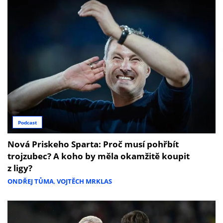
Podcast
Nová Priskeho Sparta: Proč musí pohřbít
trojzubec? A koho by měla okamžitě koupit
z ligy?
ONDŘEJ TŮMA
,
VOJTĚCH MRKLAS