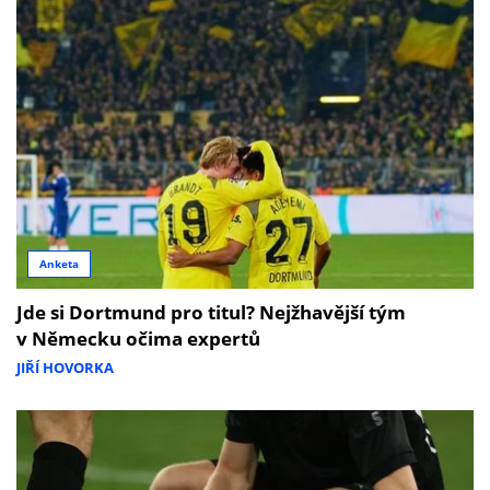
Anketa
Jde si Dortmund pro titul? Nejžhavější tým
v Německu očima expertů
JIŘÍ HOVORKA