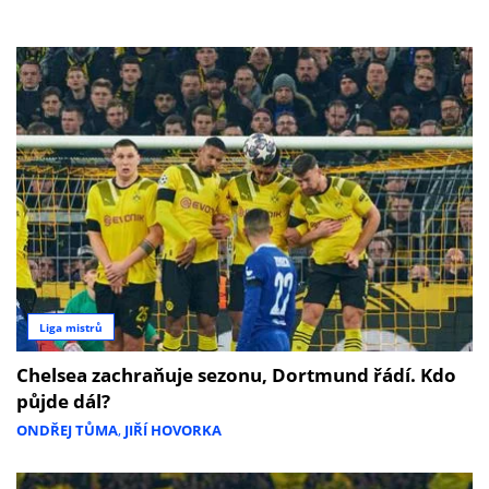
Liga mistrů
Chelsea zachraňuje sezonu, Dortmund řádí. Kdo
půjde dál?
ONDŘEJ TŮMA
,
JIŘÍ HOVORKA