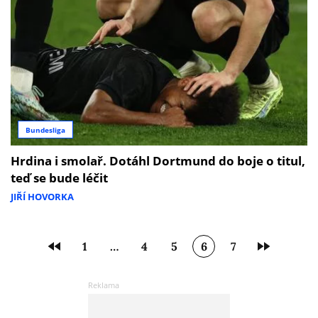
Bundesliga
Hrdina i smolař. Dotáhl Dortmund do boje o titul,
teď se bude léčit
JIŘÍ HOVORKA
1
…
4
5
6
7