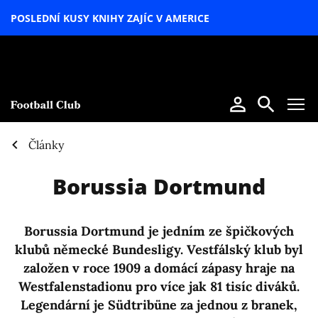
POSLEDNÍ KUSY KNIHY ZAJÍC V AMERICE
LETNÍ
SPECIÁL
Články
Borussia Dortmund
Borussia Dortmund je jedním ze špičkových
klubů německé Bundesligy. Vestfálský klub byl
založen v roce 1909 a domácí zápasy hraje na
Westfalenstadionu pro více jak 81 tisíc diváků.
Legendární je Südtribüne za jednou z branek,