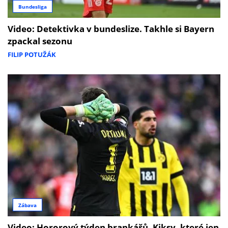
Bundesliga
Video: Detektivka v bundeslize. Takhle si Bayern
zpackal sezonu
FILIP POTUŽÁK
Zábava
Video: Hororový týden brankářů. Kiksy, které jen