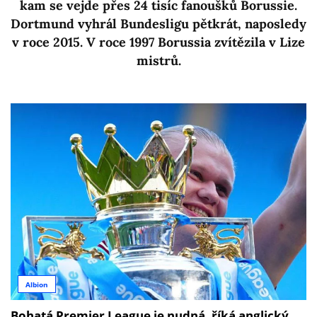
kam se vejde přes 24 tisíc fanoušků Borussie.
Dortmund vyhrál Bundesligu pětkrát, naposledy
v roce 2015. V roce 1997 Borussia zvítězila v Lize
mistrů.
Albion
Bohatá Premier League je nudná, říká anglický