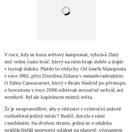
V roce, kdy se koná světový šampionát, vyhrává Zlatý
míč velmi často hráč, který na něm hraje dobře a dojde
v turnaji daleko. Platilo to vždycky. Od Josefa Masopusta
v roce 1962, přes Zinédina Zidana v osmadevadesátém.
O Fabiu Cannavarovi, který v Realu Madrid po přestupu
z Juventusu v roce 2006 nikterak senzačně nehrál, ani
nemluvě. Byl ale kapitánem mistrů světa.
Že je nespravedlivé, aby o vítězství v celoroční anketě
rozhodoval jediný měsíc? Budiž, docela s vámi
i souhlasím. Na druhou stranu, jedná se o zdaleka
nejdůležitější sportovní událost na planetě, významem