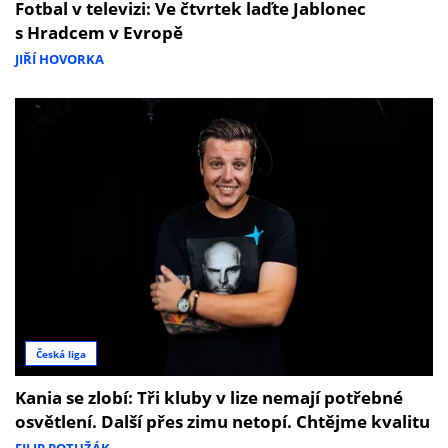
Fotbal v televizi: Ve čtvrtek laďte Jablonec
s Hradcem v Evropě
JIŘÍ HOVORKA
Česká liga
Kania se zlobí: Tři kluby v lize nemají potřebné
osvětlení. Další přes zimu netopí. Chtějme kvalitu