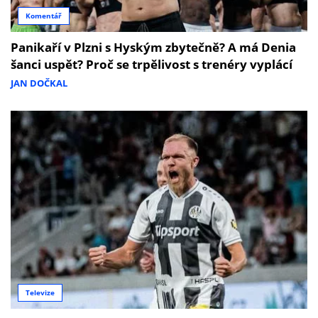
Komentář
Panikaří v Plzni s Hyským zbytečně? A má Denia
šanci uspět? Proč se trpělivost s trenéry vyplácí
JAN DOČKAL
Televize