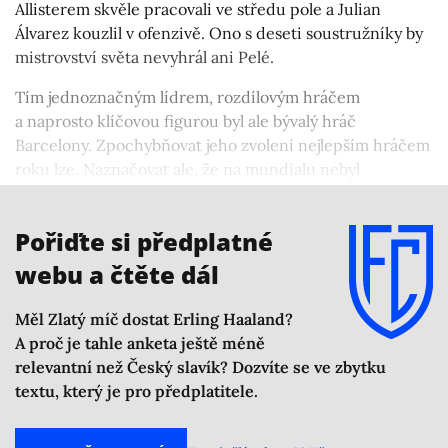
Allisterem skvěle pracovali ve středu pole a Julian
Álvarez kouzlil v ofenzivě. Ono s deseti soustružníky by
mistrovství světa nevyhrál ani Pelé.
Tím jednoznačným lídrem, rozdílovým hráčem
a naprosto klíčovou figurou byl ale bývalý hráč
Barcelony. Zpochybňovat jeho zvolení nejlepším hráčem
roku lze. Naznačovat ale, že na mundialu nebyl
nejlepším hráčem turnaje, je za mě mimo mísu. Aspoň
tak si katarský šampionát pamatuji.
Pořiďte si předplatné
webu a čtěte dál
Měl Zlatý míč dostat Erling Haaland?
A proč je tahle anketa ještě méně
relevantní než Český slavík? Dozvíte se ve zbytku
textu, který je pro předplatitele.