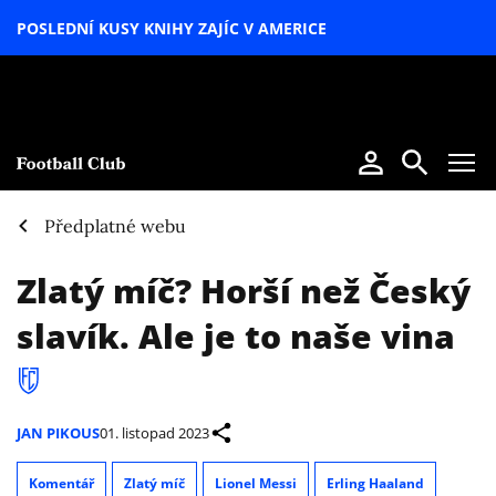
POSLEDNÍ KUSY KNIHY ZAJÍC V AMERICE
LETNÍ
SPECIÁL
Předplatné webu
Zlatý míč? Horší než Český
slavík. Ale je to naše vina
JAN PIKOUS
01. listopad 2023
Komentář
Zlatý míč
Lionel Messi
Erling Haaland