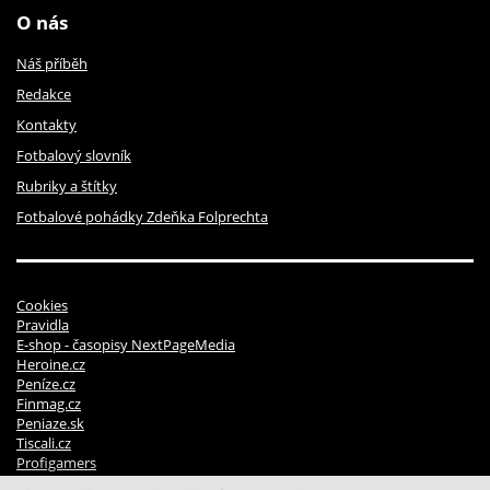
O nás
Náš příběh
Redakce
Kontakty
Fotbalový slovník
Rubriky a štítky
Fotbalové pohádky Zdeňka Folprechta
Cookies
Pravidla
E-shop - časopisy NextPageMedia
Heroine.cz
Peníze.cz
Finmag.cz
Peniaze.sk
Tiscali.cz
Profigamers
Pravidla soutěží