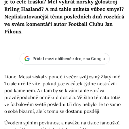
je to celé fraška? Měl vyhrát norský gólostroj
Erling Haaland? A má tahle anketa vůbec smysl?
Nejdiskutovanější téma posledních dnů rozebírá
ve svém komentáři autor Football Clubu Jan
Pikous.
Přidat mezi oblíbené zdroje na Googlu
Lionel Messi získal v pondělí večer svůj osmý Zlatý míč.
To ale určitě víte, pokud jste začátek týdne nestrávili
pod kamenem. A i tam by se k vám tahle zpráva
pravděpodobně odněkud dostala. Většího tématu totiž
ve fotbalovém světě poslední tři dny nebylo. Je to samo
o sobě bizarní, ale k tomu se dostanu později.
Úvodem splním povinnost a navážu na tisíce fanoušků