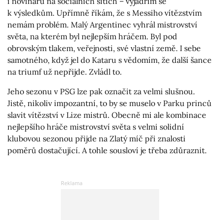
i novinářů na sociálních sítích – vyjádřím se
k výsledkům. Upřímně říkám, že s Messiho vítězstvím
nemám problém. Malý Argentinec vyhrál mistrovství
světa, na kterém byl nejlepším hráčem. Byl pod
obrovským tlakem, veřejnosti, své vlastní země. I sebe
samotného, když jel do Kataru s vědomím, že další šance
na triumf už nepřijde. Zvládl to.
Jeho sezonu v PSG lze pak označit za velmi slušnou.
Jistě, nikoliv impozantní, to by se muselo v Parku princů
slavit vítězství v Lize mistrů. Obecně mi ale kombinace
nejlepšího hráče mistrovství světa s velmi solidní
klubovou sezonou přijde na Zlatý míč při znalosti
poměrů dostačující. A tohle sousloví je třeba zdůraznit.