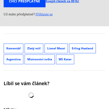
CHCI PŘEDPLATNÉ
Koupit článek za 89 Kč
Už máte předplatné?
Přihlaste se
Komentář
Zlatý míč
Lionel Messi
Erling Haaland
Argentina
Mistrovství světa
MS Katar
Líbil se vám článek?