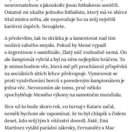
nesrovnatelnou s jakoukoliv jinou fotbalovou soutěží.
Ostatně mi ukažte jednoho fotbalistu, který má ve sbírce
titul mistra světa, ale nepovažuje ho za svůj největší
kariérní úspěch. Nenajdete.
A především, tak to zkrátka je a lamentovat nad tím
nedává valného smyslu. Pokud by Messi vypadl
s Argentinou v osmifinále, Zlatý míč rozhodně nemá. On
ale šampionát vyhrál a byl na něm nejlepším hráčem. To
je mimochodem věc, která mě při procházení příspěvků
na sociálních sítích lehce překvapuje. Vymezovat se
proti vyzdvihování borců s povedeným šampionátem je
jedna věc. Nerozumím ale tomu, proč někdo
zpochybňuje Messiho výkony na samotném mundialu.
Sice už to bude skoro rok, co turnaj v Kataru začal,
neměli bychom ale zapomínat, že to byl chlapík s číslem
deset, kdo svůj tým k vítězství dovedl. Jistě, Emi
Martínez vytáhl parádní zákroky, Fernandéz s Mac