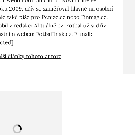
tor webu Football Clubu. Novinařině se
oku 2009, dřív se zaměřoval hlavně na osobní
ále také píše pro Peníze.cz nebo Finmag.cz.
obil v redakci Aktuálně.cz. Fotbal už si dřív
astním webem FotbalJinak.cz. E-mail:
ected]
lší články tohoto autora