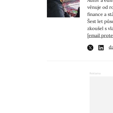
Autor a edi
věnuje od r
finance a st
Šest let půs
zkoušel s vl
[email prot
da