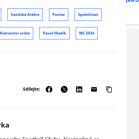
JAN 
Saúdská Arábie
Peníze
Společnost
istrovství světa
Pavel Hladík
MS 2034
Sdílejte:
rka