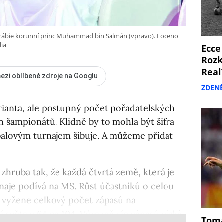
 Arábie korunní princ Muhammad bin Salmán (vpravo). Foceno
dia
Ecce
Rozk
Real
ezi oblíbené zdroje na Googlu
ZDEN
arianta, ale postupný počet pořadatelských
h šampionátů. Klidně by to mohla být šifra
otbalovým turnajem šíbuje. A můžeme přidat
 zhruba tak, že každá čtvrtá země, která je
rnaje podívá na MS. Růst účastníků o celou
 vyžene celkový počet zápasů na
í světa z 64 na 104. Výrazně víc zápasů získá
Tomá