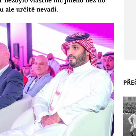
ď nezbylo vlastně nic jiného než ho
 ale určitě nevadí.
PŘEČ