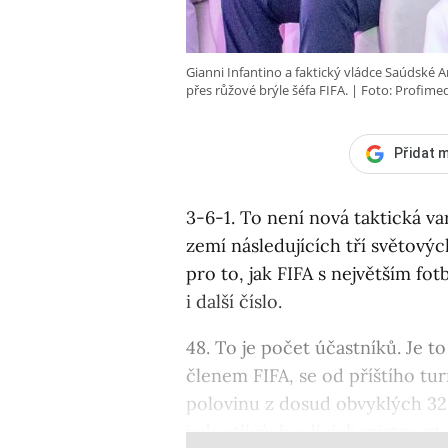
Gianni Infantino a faktický vládce Saúdské
přes růžové brýle šéfa FIFA.
Foto: Profime
Přidat m
3-6-1. To není nová taktická v
zemí následujících tří světovýc
pro to, jak FIFA s největším f
i další číslo.
48. To je počet účastníků. Je to
členem FIFA, se od příštího tu
polovinu z dosud obvyklých 32
jednotlivých edicích mistrovstv