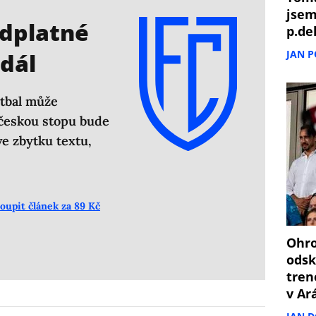
vysílání a FIFA na tom vydělá víc peněz.
jsem
edplatné
p.de
JAN 
dál
otbal může
 českou stopu bude
e zbytku textu,
oupit článek za 89 Kč
Ohro
odsk
tren
v Ar