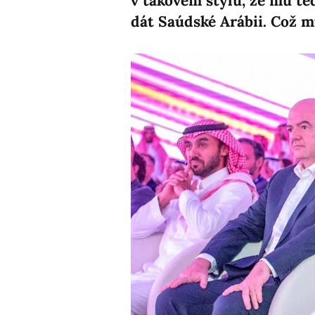
v takovém stylu, že mu te
dát Saúdské Arábii. Což mu