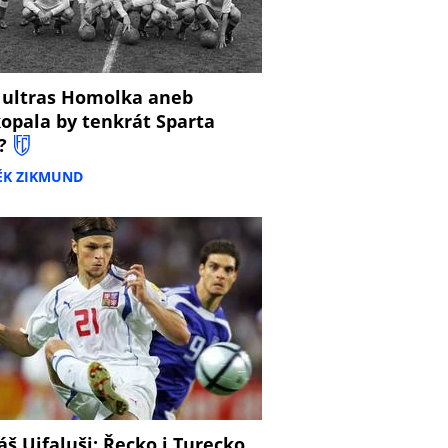
 ultras Homolka aneb
opala by tenkrát Sparta
?
ĚK ZIKMUND
š Ujfaluši: Řecko i Turecko