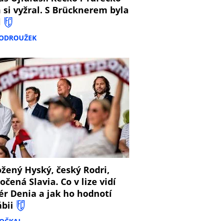
 si vyžral. S Brücknerem byla
l
PODROUŽEK
8
žený Hyský, český Rodri,
očená Slavia. Co v lize vidí
ér Denia a jak ho hodnotí
ábii