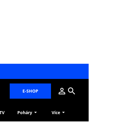
E-SHOP
 TV
Poháry
Více