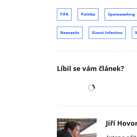
FIFA
Politika
Sportswashing
Newcastle
Gianni Infantino
M
Líbil se vám článek?
Jiří Hovo