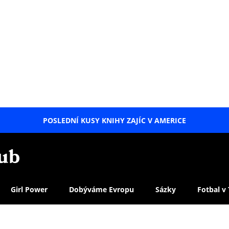
POSLEDNÍ KUSY KNIHY ZAJÍC V AMERICE
LETNÍ
SPECIÁL
Girl Power
Dobýváme Evropu
Sázky
Fotbal v