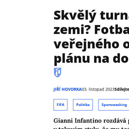
Skvělý turn
zemi? Fotba
veřejného o
plánu na do
JIŘÍ HOVORKA
03. listopad 2023
Sdílejte
FIFA
Politika
Sportswashing
Gianni Infantino rozdává