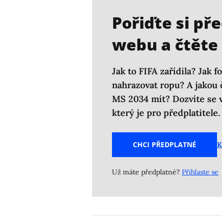
ještě víc prostoru v televizním 
Pořiďte si př
webu a čtěte 
Jak to FIFA zařídila? Jak f
nahrazovat ropu? A jakou
MS 2034 mít? Dozvíte se v
který je pro předplatitele.
CHCI PŘEDPLATNÉ
K
Už máte předplatné?
Přihlaste se