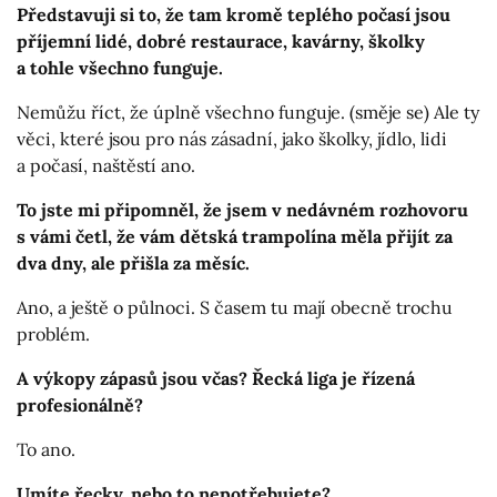
Představuji si to, že tam kromě teplého počasí jsou
příjemní lidé, dobré restaurace, kavárny, školky
a tohle všechno funguje.
Nemůžu říct, že úplně všechno funguje. (směje se) Ale ty
věci, které jsou pro nás zásadní, jako školky, jídlo, lidi
a počasí, naštěstí ano.
To jste mi připomněl, že jsem v nedávném rozhovoru
s vámi četl, že vám dětská trampolína měla přijít za
dva dny, ale přišla za měsíc.
Ano, a ještě o půlnoci. S časem tu mají obecně trochu
problém.
A výkopy zápasů jsou včas? Řecká liga je řízená
profesionálně?
To ano.
Umíte řecky, nebo to nepotřebujete?