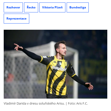
Rozhovor
Řecko
Viktoria Plzeň
Bundesliga
Reprezentace
Vladimír Darida v dresu soluňského Arisu.
Foto: Aris F.C.