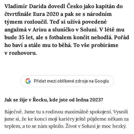
Vladimír Darida dovedl Česko jako kapitán do
čtvrtfinále Eura 2020 a pak se s národním
týmem rozloučil. Teď si užívá povedené
angažmá v Arisu a sluníčko v Soluni. V létě mu
bude 35 let, ale s fotbalem končit nehodlá. Pořád
ho baví a stále mu to běhá. To vše probíráme
v rozhovoru.
Přidat mezi oblíbené zdroje na Googlu
Jak se žije v Řecku, kde jste od ledna 2023?
Báječně. Jsme tu s rodinou maximálně spokojení. Vysnili
jsme si, že ke konci mojí kariéry ještě půjdeme někam za
teplem, a to se nám splnilo. Život v Soluni je moc hezký.