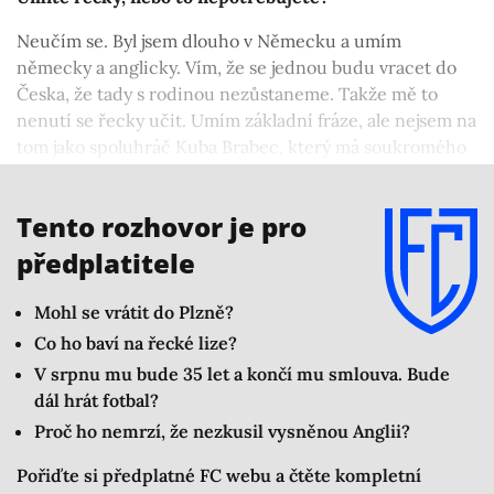
Neučím se. Byl jsem dlouho v Německu a umím
německy a anglicky. Vím, že se jednou budu vracet do
Česka, že tady s rodinou nezůstaneme. Takže mě to
nenutí se řecky učit. Umím základní fráze, ale nejsem na
tom jako spoluhráč Kuba Brabec, který má soukromého
učitele a každý den se učí řečtinu. On totiž přemýšlí, že
by v Řecku zůstal i po kariéře a baví ho se řecky učit.
Tento rozhovor je pro
předplatitele
Mohl se vrátit do Plzně?
Co ho baví na řecké lize?
V srpnu mu bude 35 let a končí mu smlouva. Bude
dál hrát fotbal?
Proč ho nemrzí, že nezkusil vysněnou Anglii?
Pořiďte si předplatné FC webu a čtěte kompletní