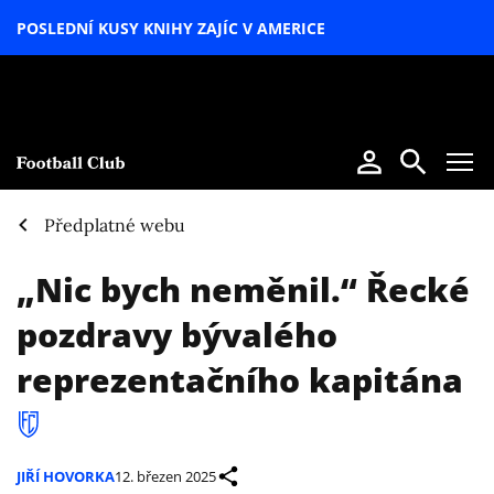
POSLEDNÍ KUSY KNIHY ZAJÍC V AMERICE
LETNÍ
SPECIÁL
Předplatné webu
„Nic bych neměnil.“ Řecké
pozdravy bývalého
reprezentačního kapitána
JIŘÍ HOVORKA
12. březen 2025