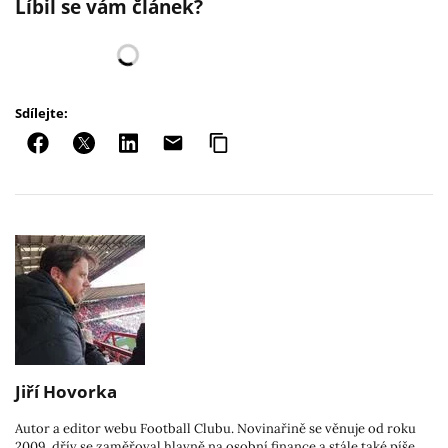
Líbil se vám článek?
Sdílejte:
Jiří Hovorka
Autor a editor webu Football Clubu. Novinařině se věnuje od roku
2009, dřív se zaměřoval hlavně na osobní finance a stále také píše