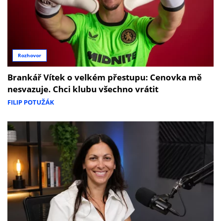
Rozhovor
Brankář Vítek o velkém přestupu: Cenovka mě
nesvazuje. Chci klubu všechno vrátit
FILIP POTUŽÁK