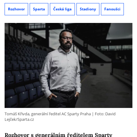
Rozhovor
Sparta
Česká liga
Stadiony
Fanoušci
Tomáš Křivda, generální ředitel AC Sparty Praha
Foto: David
Lejček/Sparta.cz
Rozhovor s generálním ředitelem Sparty