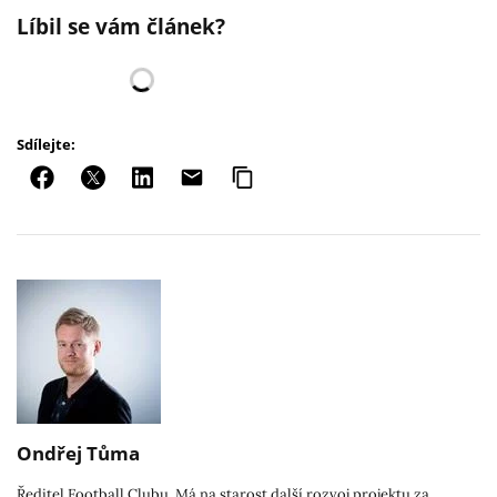
Líbil se vám článek?
Sdílejte:
Ondřej Tůma
Ředitel Football Clubu. Má na starost další rozvoj projektu za