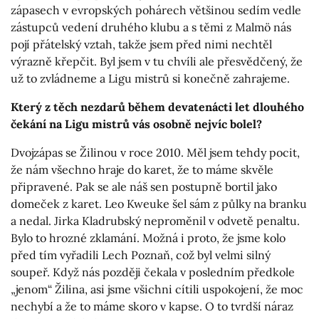
zápasech v evropských pohárech většinou sedím vedle
zástupců vedení druhého klubu a s těmi z Malmö nás
pojí přátelský vztah, takže jsem před nimi nechtěl
výrazně křepčit. Byl jsem v tu chvíli ale přesvědčený, že
už to zvládneme a Ligu mistrů si konečně zahrajeme.
Který z těch nezdarů během devatenácti let dlouhého
čekání na Ligu mistrů vás osobně nejvíc bolel?
Dvojzápas se Žilinou v roce 2010. Měl jsem tehdy pocit,
že nám všechno hraje do karet, že to máme skvěle
připravené. Pak se ale náš sen postupně bortil jako
domeček z karet. Leo Kweuke šel sám z půlky na branku
a nedal. Jirka Kladrubský neproměnil v odvetě penaltu.
Bylo to hrozné zklamání. Možná i proto, že jsme kolo
před tím vyřadili Lech Poznaň, což byl velmi silný
soupeř. Když nás později čekala v posledním předkole
„jenom“ Žilina, asi jsme všichni cítili uspokojení, že moc
nechybí a že to máme skoro v kapse. O to tvrdší náraz