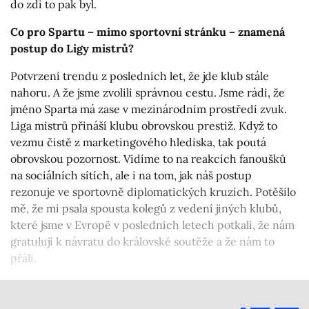
do zdi to pak byl.
Co pro Spartu – mimo sportovní stránku – znamená
postup do Ligy mistrů?
Potvrzení trendu z posledních let, že jde klub stále
nahoru. A že jsme zvolili správnou cestu. Jsme rádi, že
jméno Sparta má zase v mezinárodním prostředí zvuk.
Liga mistrů přináší klubu obrovskou prestiž. Když to
vezmu čistě z marketingového hlediska, tak poutá
obrovskou pozornost. Vidíme to na reakcích fanoušků
na sociálních sítích, ale i na tom, jak náš postup
rezonuje ve sportovně diplomatických kruzích. Potěšilo
mě, že mi psala spousta kolegů z vedení jiných klubů,
které jsme v Evropě v posledních letech potkali, že nám
gratulují k návratu do královské soutěže a že nám to
přáli.
A zcela zásadní je pro klub účast v Lize mistrů
z ekonomického a sportovního pohledu.