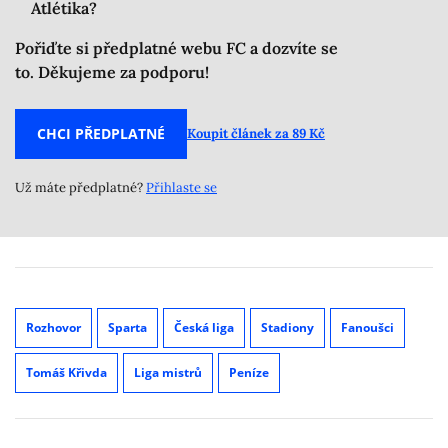
Atlétika?
Pořiďte si předplatné webu FC a dozvíte se
to. Děkujeme za podporu!
CHCI PŘEDPLATNÉ
Koupit článek za 89 Kč
Už máte předplatné?
Přihlaste se
Rozhovor
Sparta
Česká liga
Stadiony
Fanoušci
Tomáš Křivda
Liga mistrů
Peníze