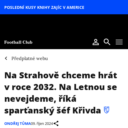
POSLEDNÍ KUSY KNIHY ZAJÍC V AMERICE
LETNÍ
SPECIÁL
Předplatné webu
Na Strahově chceme hrát
v roce 2032. Na Letnou se
nevejdeme, říká
sparťanský šéf Křivda
ONDŘEJ TŮMA
09. říjen 2024