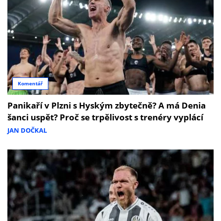
Komentář
Panikaří v Plzni s Hyským zbytečně? A má Denia
šanci uspět? Proč se trpělivost s trenéry vyplácí
JAN DOČKAL