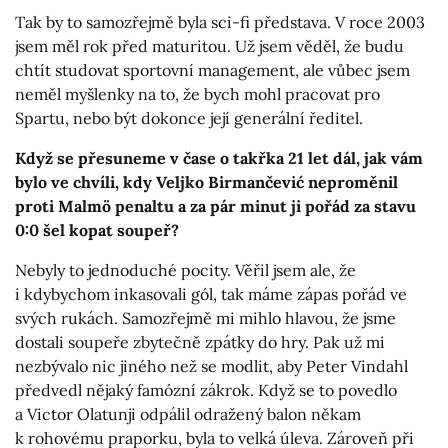
Tak by to samozřejmě byla sci-fi představa. V roce 2003
jsem měl rok před maturitou. Už jsem věděl, že budu
chtít studovat sportovní management, ale vůbec jsem
neměl myšlenky na to, že bych mohl pracovat pro
Spartu, nebo být dokonce její generální ředitel.
Když se přesuneme v čase o takřka 21 let dál, jak vám
bylo ve chvíli, kdy Veljko Birmančević neproměnil
proti Malmö penaltu a za pár minut ji pořád za stavu
0:0 šel kopat soupeř?
Nebyly to jednoduché pocity. Věřil jsem ale, že
i kdybychom inkasovali gól, tak máme zápas pořád ve
svých rukách. Samozřejmě mi mihlo hlavou, že jsme
dostali soupeře zbytečně zpátky do hry. Pak už mi
nezbývalo nic jiného než se modlit, aby Peter Vindahl
předvedl nějaký famózní zákrok. Když se to povedlo
a Victor Olatunji odpálil odražený balon někam
k rohovému praporku, byla to velká úleva. Zároveň při