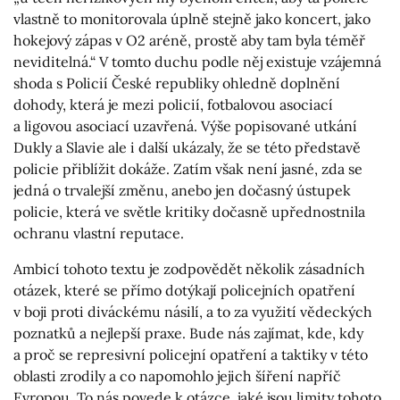
vlastně to monitorovala úplně stejně jako koncert, jako
hokejový zápas v O2 aréně, prostě aby tam byla téměř
neviditelná.“ V tomto duchu podle něj existuje vzájemná
shoda s Policií České republiky ohledně doplnění
dohody, která je mezi policií, fotbalovou asociací
a ligovou asociací uzavřená. Výše popisované utkání
Dukly a Slavie ale i další ukázaly, že se této představě
policie přiblížit dokáže. Zatím však není jasné, zda se
jedná o trvalejší změnu, anebo jen dočasný ústupek
policie, která ve světle kritiky dočasně upřednostnila
ochranu vlastní reputace.
Ambicí tohoto textu je zodpovědět několik zásadních
otázek, které se přímo dotýkají policejních opatření
v boji proti diváckému násilí, a to za využití vědeckých
poznatků a nejlepší praxe. Bude nás zajímat, kde, kdy
a proč se represivní policejní opatření a taktiky v této
oblasti zrodily a co napomohlo jejich šíření napříč
Evropou. To nás povede k otázce, jaké jsou limity tohoto