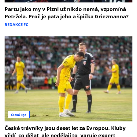
Partu jako my v Plzni už nikdo nemá, vzpomíná
Petržela. Proč je pata jeho a špička Griezmanna?
REDAKCE FC
Česká liga
České trávníky jsou deset let za Evropou. Kluby
vědí, co dělat, ale nedělají to, varuje expert