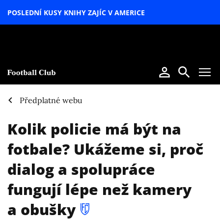
POSLEDNÍ KUSY KNIHY ZAJÍC V AMERICE
LETNÍ
SPECIÁL
Předplatné webu
Kolik policie má být na
fotbale? Ukážeme si, proč
dialog a spolupráce
fungují lépe než kamery
a obušky