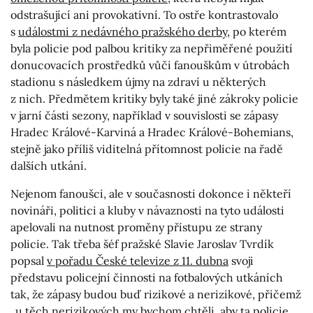
odstrašující ani provokativní. To ostře kontrastovalo
s
událostmi z nedávného pražského derby
, po kterém
byla policie pod palbou kritiky za nepřiměřené použití
donucovacích prostředků vůči fanouškům v útrobách
stadionu s následkem újmy na zdraví u některých
z nich. Předmětem kritiky byly také jiné zákroky policie
v jarní části sezony, například v souvislosti se zápasy
Hradec Králové-Karviná a Hradec Králové-Bohemians,
stejně jako příliš viditelná přítomnost policie na řadě
dalších utkání.
Nejenom fanoušci, ale v současnosti dokonce i někteří
novináři, politici a kluby v návaznosti na tyto události
apelovali na nutnost proměny přístupu ze strany
policie. Tak třeba šéf pražské Slavie Jaroslav Tvrdík
popsal
v pořadu České televize z 11. dubna
svoji
představu policejní činnosti na fotbalových utkáních
tak, že zápasy budou buď rizikové a nerizikové, přičemž
„u těch nerizikových my bychom chtěli, aby ta policie