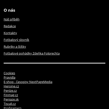
O nás
Náš příběh
Redakce
Kontakty
Fotbalový slovník
Rubriky a štítky
Fotbalové pohádky Zdeňka Folprechta
Cookies
Pravidla
E-shop - časopisy NextPageMedia
Heroine.cz
Peníze.cz
Finmag.cz
Peniaze.sk
Tiscali.cz
Profigamers