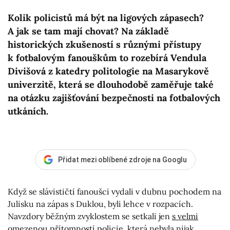
Kolik policistů má být na ligových zápasech?
A jak se tam mají chovat? Na základě
historických zkušeností s různými přístupy
k fotbalovým fanouškům to rozebírá Vendula
Divišová z katedry politologie na Masarykově
univerzitě, která se dlouhodobě zaměřuje také
na otázku zajišťování bezpečnosti na fotbalových
utkáních.
Přidat mezi oblíbené zdroje na Googlu
Když se slávističtí fanoušci vydali v dubnu pochodem na
Julisku na zápas s Duklou, byli lehce v rozpacích.
Navzdory běžným zvyklostem se setkali jen
s velmi
omezenou přítomností policie
, která nebyla nijak