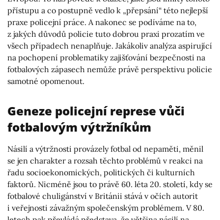
přístupu a co postupně vedlo k „přepsání“ této nejlepší
praxe policejní práce. A nakonec se podíváme na to,
z jakých důvodů policie tuto dobrou praxi prozatím ve
všech případech nenaplňuje. Jakákoliv analýza aspirující
na pochopení problematiky zajišťování bezpečnosti na
fotbalových zápasech nemůže právě perspektivu policie
samotné opomenout.
Geneze policejní represe vůči
fotbalovým výtržníkům
Násilí a výtržnosti provázely fotbal od nepaměti, měnil
se jen charakter a rozsah těchto problémů v reakci na
řadu socioekonomických, politických či kulturních
faktorů. Nicméně jsou to právě 60. léta 20. století, kdy se
fotbalové chuligánství v Británii stává v očích autorit
i veřejnosti závažným společenským problémem. V 80.
letech pak převládá představa, že většina násilí na