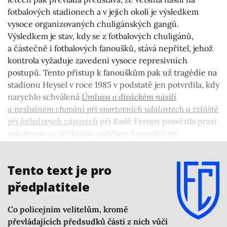
fotbalových stadionech a v jejich okolí je výsledkem
vysoce organizovaných chuligánských gangů.
Výsledkem je stav, kdy se z fotbalových chuligánů,
a částečně i fotbalových fanoušků, stává nepřítel, jehož
kontrola vyžaduje zavedení vysoce represivních
postupů. Tento přístup k fanouškům pak už tragédie na
stadionu Heysel v roce 1985 v podstatě jen potvrdila, kdy
narychlo schválená
Úmluva o diváckém násilí
a neslušném chování při sportovních událostech
a zvláště
při fotbalových zápasech
při Radě Evropy posvětila praxi
založenou na striktním oddělení fanoušků na
stadionech za využití mnohdy nebezpečného oplocení
jakož i represivní policejní přítomnosti na zápasech.
Tento text je pro
předplatitele
Co policejním velitelům, kromě
převládajících předsudků části z nich vůči