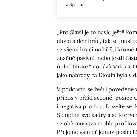
a
Sparta
.
„Pro Slavii je to navíc ještě ko
chybí jeden hráč, tak se musí 
se všemi hráči na hřišti kromě
značně pasivní, nebo jestli čás
úplně blízké,“ dodává Mrklas. 
jako náhrady za Dioufa byla v 
V podcastu se řeší i povedené
přínos v příští sezoně, pozice 
i negativa pro hru. Dozvíte se, 
S doplnit své kádry a se kterým
se obě mužstva mohla profilov
Přejeme vám příjemný poslech