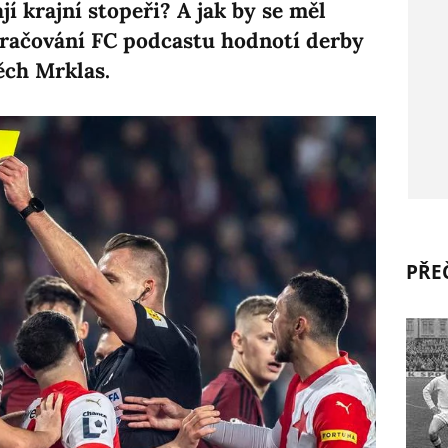
í krajní stopeři? A jak by se měl
kračování FC podcastu hodnotí derby
ěch Mrklas.
PŘEČ