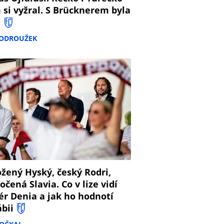
 si vyžral. S Brücknerem byla
l
PODROUŽEK
8
žený Hyský, český Rodri,
očená Slavia. Co v lize vidí
ér Denia a jak ho hodnotí
ábii