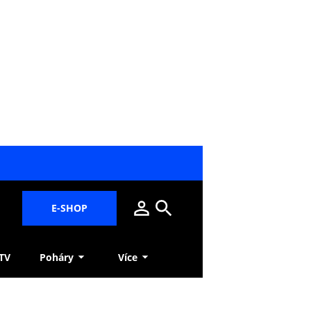
E-SHOP
 TV
Poháry
Více