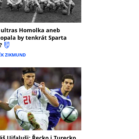
 ultras Homolka aneb
opala by tenkrát Sparta
?
ĚK ZIKMUND
š Ujfaluši: Řecko i Turecko