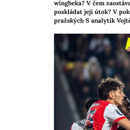
wingbeka? V čem zaostávaj
poskládat její útok? V po
pražských S analytik Vojt