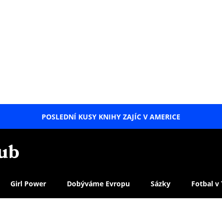
POSLEDNÍ KUSY KNIHY ZAJÍC V AMERICE
LETNÍ
SPECIÁL
Girl Power
Dobýváme Evropu
Sázky
Fotbal v