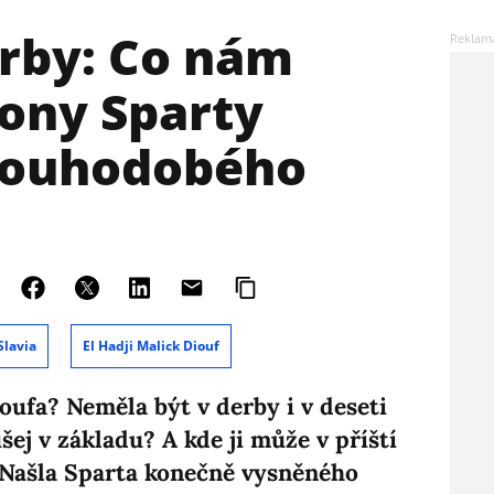
rby: Co nám
kony Sparty
dlouhodobého
Slavia
El Hadji Malick Diouf
ioufa? Neměla být v derby i v deseti
šej v základu? A kde ji může v příští
? Našla Sparta konečně vysněného