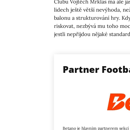
Clubu Vojtěch Mrklas má ale ja
lidech ještě větší nevýhoda, ne
balonu a strukturování hry. Kd
riskovat, nezbývá mu toho moc 
jestli nepřijdou nějaké standard
Partner Footb
Betano
je hlavním partnerem sekcí