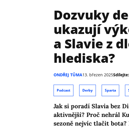
Dozvuky de
ukazují vý
a Slavie z 
hlediska?
ONDŘEJ TŮMA
13. březen 2025
Sdílejte:
Podcast
Derby
Sparta
Jak si poradí Slavia bez D
aktivnější? Proč nehrál Ku
sezoně nejvíc tlačit bota