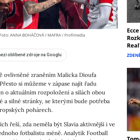
Ecce
Foto: ANNA BOHÁČOVÁ / MAFRA / Profimedia
Rozk
Real
ZDEN
ezi oblíbené zdroje na Googlu
ě ovlivněné zraněním Malicka Dioufa
Přesto si můžeme v zápase najít řadu
en o aktuálním rozpoložení a silách obou
bé a silné stránky, se kterými bude potřeba
evropských pohárech.
ch řeší, zda neměla být Slavia aktivnější i ve
jednoho fotbalistu méně. Analytik Football
Tomá