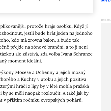
JAN 
mplikovanější, protože hraje osobku. Když jí
rozhodnout, jestli bude hrát jeden na jednoho
 toho, kdo má zrovna balon, a bude tak
tečně přejde na zónové bránění, a to jí není
Otázkou ale zůstává, zda volba Ivana Schranze
daný moment ideální.
 výkony Mosese a Uchenny a jejich možný
Chorého a Kuchty v útoku a jejich pozitiva
kterými hráči z ligy by v létě mohla pražská
i by se měli naopak rozloučit. A také jak by
at v příštím ročníku evropských pohárů.
!