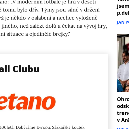
sno: „V moderním fotbale je hra v deseti
jsem
ž tomu bylo dřív. Týmy jsou silné v držení
p.de
yž je někdo v oslabení a nechce vyloženě
JAN 
jiného, než zalézt dolů a čekat na vývoj hry,
ní situace a ojedinělé brejky."
all Clubu
Ohro
odsk
tren
v Ar
100letá
,
Dobýváme Evropu
,
Sázkařský koutek