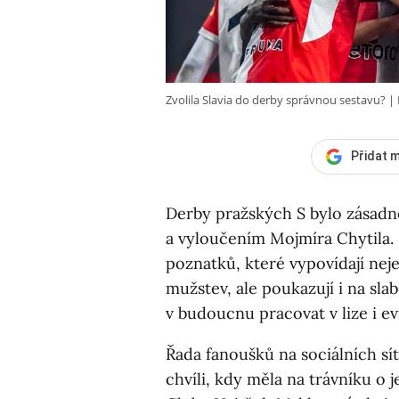
Zvolila Slavia do derby správnou sestavu?
Přidat m
Derby pražských S bylo zásadn
a vyloučením Mojmíra Chytila. 
poznatků, které vypovídají nej
mužstev, ale poukazují i na sla
v budoucnu pracovat v lize i 
Řada fanoušků na sociálních sítí
chvíli, kdy měla na trávníku o 