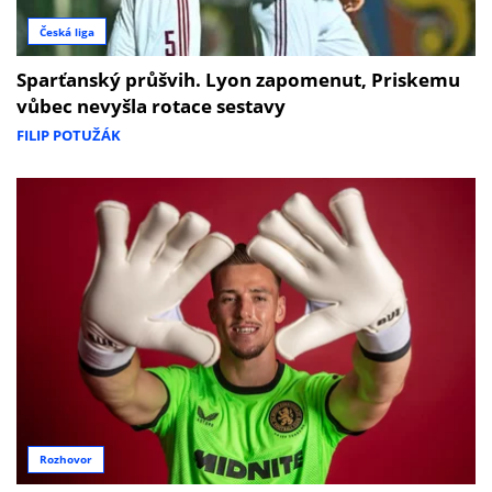
Česká liga
Sparťanský průšvih. Lyon zapomenut, Priskemu
vůbec nevyšla rotace sestavy
FILIP POTUŽÁK
Rozhovor