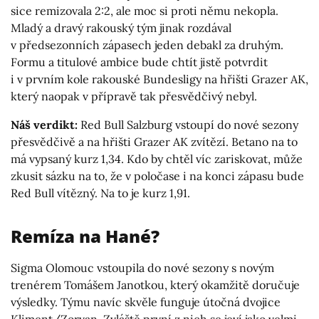
sice remizovala 2:2, ale moc si proti němu nekopla.
Mladý a dravý rakouský tým jinak rozdával
v předsezonních zápasech jeden debakl za druhým.
Formu a titulové ambice bude chtít jistě potvrdit
i v prvním kole rakouské Bundesligy na hřišti Grazer AK,
který naopak v přípravě tak přesvědčivý nebyl.
Náš verdikt:
Red Bull Salzburg vstoupí do nové sezony
přesvědčivě a na hřišti Grazer AK zvítězí. Betano na to
má vypsaný kurz 1,34. Kdo by chtěl víc zariskovat, může
zkusit sázku na to, že v poločase i na konci zápasu bude
Red Bull vítězný. Na to je kurz 1,91.
Remíza na Hané?
Sigma Olomouc vstoupila do nové sezony s novým
trenérem Tomášem Janotkou, který okamžitě doručuje
výsledky. Týmu navíc skvěle funguje útočná dvojice