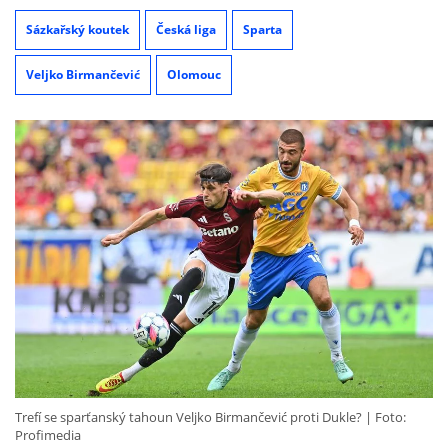
Sázkařský koutek
Česká liga
Sparta
Veljko Birmančević
Olomouc
Trefí se sparťanský tahoun Veljko Birmančević proti Dukle?
Foto:
Profimedia