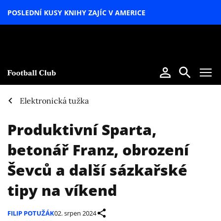
POSLEDNÍ KUSY KNIHY ZAJÍC V AMERICE
LETNÍ
SPECIÁL
Elektronická tužka
Produktivní Sparta,
betonář Franz, obrození
Ševců a další sázkařské
tipy na víkend
FILIP POTUŽÁK
02. srpen 2024