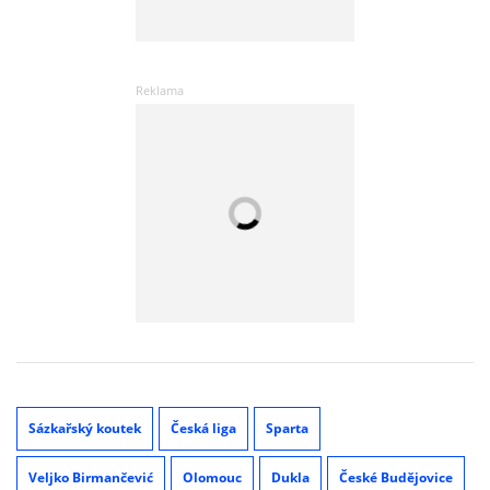
Sázkařský koutek
Česká liga
Sparta
Veljko Birmančević
Olomouc
Dukla
České Budějovice