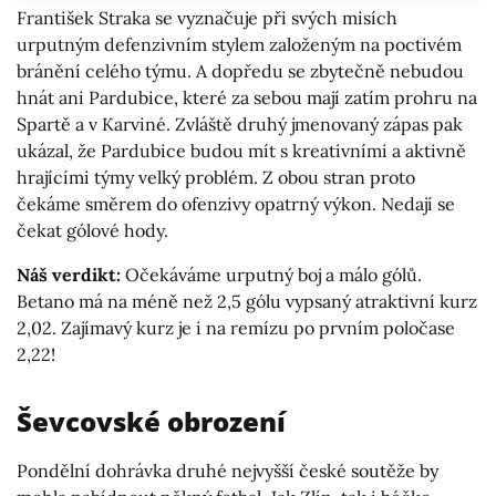
František Straka se vyznačuje při svých misích
urputným defenzivním stylem založeným na poctivém
bránění celého týmu. A dopředu se zbytečně nebudou
hnát ani Pardubice, které za sebou mají zatím prohru na
Spartě a v Karviné. Zvláště druhý jmenovaný zápas pak
ukázal, že Pardubice budou mít s kreativními a aktivně
hrajícími týmy velký problém. Z obou stran proto
čekáme směrem do ofenzivy opatrný výkon. Nedají se
čekat gólové hody.
Náš verdikt:
Očekáváme urputný boj a málo gólů.
Betano má na méně než 2,5 gólu vypsaný atraktivní kurz
2,02. Zajímavý kurz je i na remízu po prvním poločase
2,22!
Ševcovské obrození
Pondělní dohrávka druhé nejvyšší české soutěže by