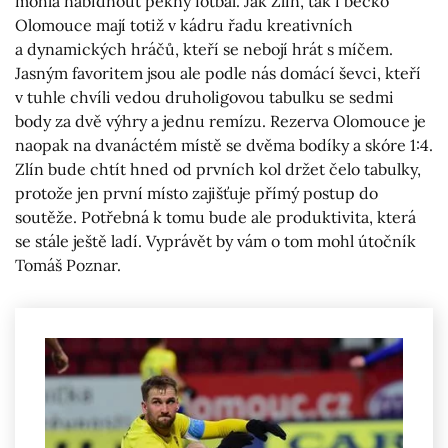
mohla nabídnout pěkný fotbal. Jak Zlín, tak i béčko
Olomouce mají totiž v kádru řadu kreativních
a dynamických hráčů, kteří se nebojí hrát s míčem.
Jasným favoritem jsou ale podle nás domácí ševci, kteří
v tuhle chvíli vedou druholigovou tabulku se sedmi
body za dvě výhry a jednu remízu. Rezerva Olomouce je
naopak na dvanáctém místě se dvěma bodíky a skóre 1:4.
Zlín bude chtít hned od prvních kol držet čelo tabulky,
protože jen první místo zajišťuje přímý postup do
soutěže. Potřebná k tomu bude ale produktivita, která
se stále ještě ladí. Vyprávět by vám o tom mohl útočník
Tomáš Poznar.