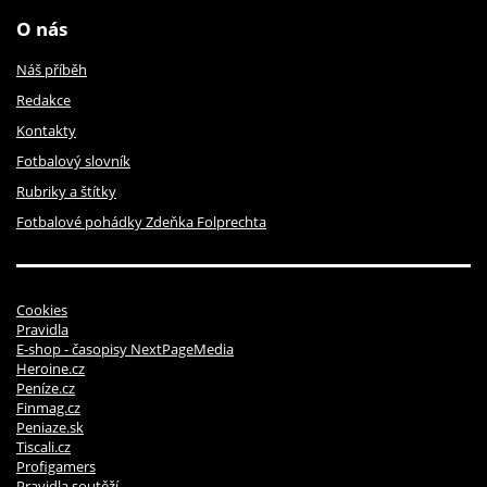
O nás
Náš příběh
Redakce
Kontakty
Fotbalový slovník
Rubriky a štítky
Fotbalové pohádky Zdeňka Folprechta
Cookies
Pravidla
E-shop - časopisy NextPageMedia
Heroine.cz
Peníze.cz
Finmag.cz
Peniaze.sk
Tiscali.cz
Profigamers
Pravidla soutěží