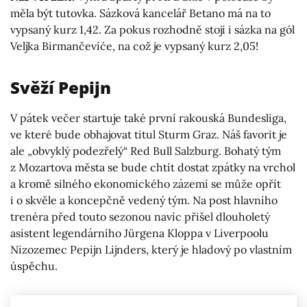
měla být tutovka. Sázková kancelář Betano má na to
vypsaný kurz 1,42. Za pokus rozhodně stojí i sázka na gól
Veljka Birmančeviće, na což je vypsaný kurz 2,05!
Svěží Pepijn
V pátek večer startuje také první rakouská Bundesliga,
ve které bude obhajovat titul Sturm Graz. Náš favorit je
ale „obvyklý podezřelý“ Red Bull Salzburg. Bohatý tým
z Mozartova města se bude chtít dostat zpátky na vrchol
a kromě silného ekonomického zázemí se může opřít
i o skvěle a koncepčně vedený tým. Na post hlavního
trenéra před touto sezonou navíc přišel dlouholetý
asistent legendárního Jürgena Kloppa v Liverpoolu
Nizozemec Pepijn Lijnders, který je hladový po vlastním
úspěchu.