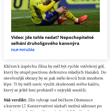
Video: Jde tohle nedat? Nepochopitelné
selhání druholigového kanonýra
FILIP POTUŽÁK
Klíčem k úspěchu Zlína by měl být rychle vstřelený gól,
který by otupil poctivou defenzivu mladých Hanáků. Do
otevřenější obrany by se pak mělo ševců hrát mnohem
lépe. Ti by měli navíc využít zkušeností svého kádru,
který se ještě loni proháněl v nejvyšší soutěži.
Náš verdikt:
Zlín vyhraje nad béčkem Olomouce
s kurzem 1,7. Konzervativní sázkaři možná sáhnout po