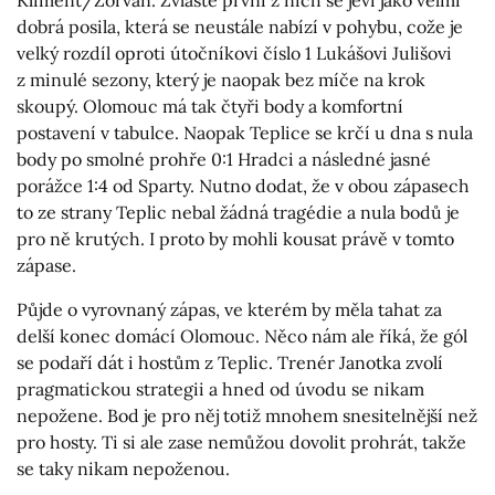
Kliment/Zorvan. Zvláště první z nich se jeví jako velmi
dobrá posila, která se neustále nabízí v pohybu, cože je
velký rozdíl oproti útočníkovi číslo 1 Lukášovi Julišovi
z minulé sezony, který je naopak bez míče na krok
skoupý. Olomouc má tak čtyři body a komfortní
postavení v tabulce. Naopak Teplice se krčí u dna s nula
body po smolné prohře 0:1 Hradci a následné jasné
porážce 1:4 od Sparty. Nutno dodat, že v obou zápasech
to ze strany Teplic nebal žádná tragédie a nula bodů je
pro ně krutých. I proto by mohli kousat právě v tomto
zápase.
Půjde o vyrovnaný zápas, ve kterém by měla tahat za
delší konec domácí Olomouc. Něco nám ale říká, že gól
se podaří dát i hostům z Teplic. Trenér Janotka zvolí
pragmatickou strategii a hned od úvodu se nikam
nepožene. Bod je pro něj totiž mnohem snesitelnější než
pro hosty. Ti si ale zase nemůžou dovolit prohrát, takže
se taky nikam nepoženou.