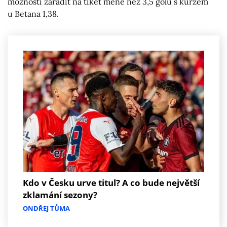
možnosti zařadit na tiket méně než 3,5 gólu s kurzem
u Betana 1,38.
Kdo v Česku urve titul? A co bude největší
zklamání sezony?
ONDŘEJ TŮMA