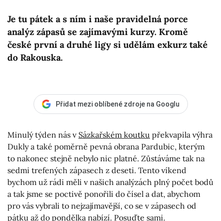
Je tu pátek a s ním i naše pravidelná porce
analýz zápasů se zajímavými kurzy. Kromě
české první a druhé ligy si udělám exkurz také
do Rakouska.
Přidat mezi oblíbené zdroje na Googlu
Minulý týden nás v
Sázkařském koutku
překvapila výhra
Dukly a také poměrně pevná obrana Pardubic, kterým
to nakonec stejně nebylo nic platné. Zůstáváme tak na
sedmi trefených zápasech z deseti. Tento víkend
bychom už rádi měli v našich analýzách plný počet bodů
a tak jsme se poctivě ponořili do čísel a dat, abychom
pro vás vybrali to nejzajímavější, co se v zápasech od
pátku až do pondělka nabízí. Posuďte sami.