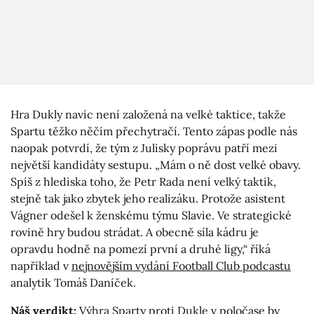
Hra Dukly navíc není založená na velké taktice, takže
Spartu těžko něčím přechytračí. Tento zápas podle nás
naopak potvrdí, že tým z Julisky poprávu patří mezi
největší kandidáty sestupu. „Mám o ně dost velké obavy.
Spíš z hlediska toho, že Petr Rada není velký taktik,
stejně tak jako zbytek jeho realizáku. Protože asistent
Vágner odešel k ženskému týmu Slavie. Ve strategické
rovině hry budou strádat. A obecně síla kádru je
opravdu hodně na pomezí první a druhé ligy,“ říká
například v
nejnovějším vydání Football Club podcastu
analytik Tomáš Daníček.
Náš verdikt:
Výhra Sparty proti Dukle v poločase by