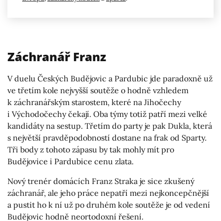
Záchranář Franz
V duelu Českých Budějovic a Pardubic jde paradoxně už
ve třetím kole nejvyšší soutěže o hodně vzhledem
k záchranářským starostem, které na Jihočechy
i Východočechy čekají. Oba týmy totiž patří mezi velké
kandidáty na sestup. Třetím do party je pak Dukla, která
s největší pravděpodobností dostane na frak od Sparty.
Tři body z tohoto zápasu by tak mohly mít pro
Budějovice i Pardubice cenu zlata.
Nový trenér domácích Franz Straka je sice zkušený
záchranář, ale jeho práce nepatří mezi nejkoncepčnější
a pustit ho k ní už po druhém kole soutěže je od vedení
Budějovic hodně neortodoxní řešení.