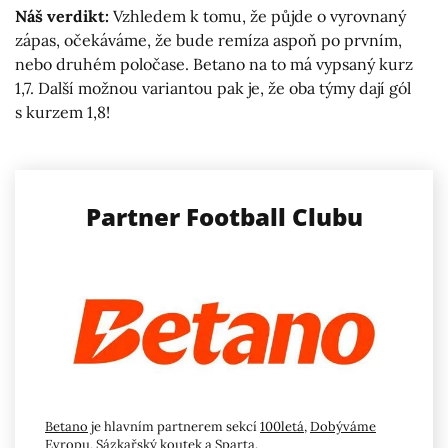
Náš verdikt:
Vzhledem k tomu, že půjde o vyrovnaný
zápas, očekáváme, že bude remíza aspoň po prvním,
nebo druhém poločase. Betano na to má vypsaný kurz
1,7. Další možnou variantou pak je, že oba týmy dají gól
s kurzem 1,8!
Partner Football Clubu
Betano
je hlavním partnerem sekcí
100letá
,
Dobýváme
Evropu
,
Sázkařský koutek
a
Sparta
.