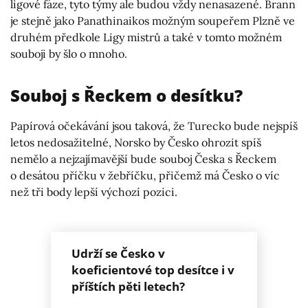
ligové fáze, tyto týmy ale budou vždy nenasazené. Brann
je stejně jako Panathinaikos možným soupeřem Plzně ve
druhém předkole Ligy mistrů a také v tomto možném
souboji by šlo o mnoho.
Souboj s Řeckem o desítku?
Papírová očekávání jsou taková, že Turecko bude nejspíš
letos nedosažitelné, Norsko by Česko ohrozit spíš
nemělo a nejzajímavější bude souboj Česka s Řeckem
o desátou příčku v žebříčku, přičemž má Česko o víc
než tři body lepší výchozí pozici.
Udrží se Česko v
koeficientové top desítce i v
příštích pěti letech?