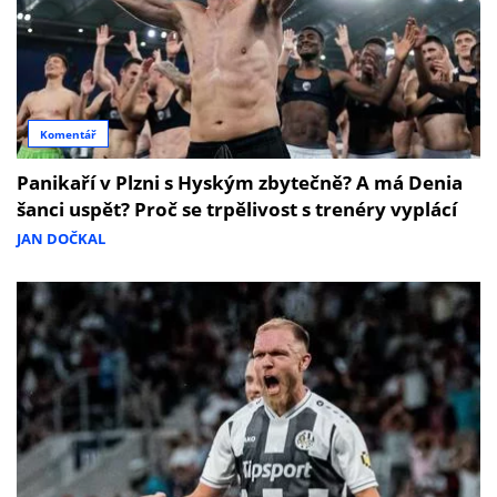
Komentář
Panikaří v Plzni s Hyským zbytečně? A má Denia
šanci uspět? Proč se trpělivost s trenéry vyplácí
JAN DOČKAL