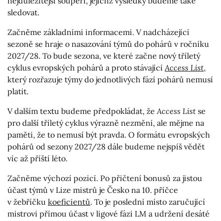
nejdůležitější soupeři, jejichž výsledky budeme také
sledovat.
Začněme základními informacemi. V nadcházející
sezoně se hraje o nasazování týmů do pohárů v ročníku
2027/28. To bude sezona, ve které začne nový tříletý
cyklus evropských pohárů a proto stávající
Access List
,
který rozřazuje týmy do jednotlivých fází pohárů nemusí
platit.
V dalším textu budeme předpokládat, že
Access List
se
pro další tříletý cyklus výrazně nezmění, ale mějme na
paměti, že to nemusí být pravda. O formátu evropských
pohárů od sezony 2027/28 dále budeme nejspíš vědět
víc až příští léto.
Začněme výchozí pozicí. Po přičtení bonusů za jistou
účast týmů v Lize mistrů je Česko na 10. příčce
v žebříčku
koeficientů
. To je poslední místo zaručující
mistrovi přímou účast v ligové fázi LM a udržení desáté