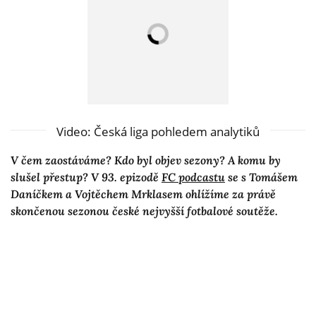
Video: Česká liga pohledem analytiků
V čem zaostáváme? Kdo byl objev sezony? A komu by
slušel přestup? V 93. epizodě
FC podcastu
se s Tomášem
Daníčkem a Vojtěchem Mrklasem ohlížíme za právě
skončenou sezonou české nejvyšší fotbalové soutěže.