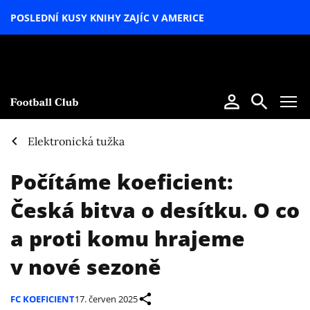
POSLEDNÍ KUSY KNIHY ZAJÍC V AMERICE
LETNÍ
SPECIÁL
Elektronická tužka
Počítáme koeficient:
Česká bitva o desítku. O co
a proti komu hrajeme
v nové sezoně
FC KOEFICIENT
17. červen 2025