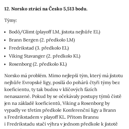
12. Norsko ztrácí na Česko 5,513 bodu.
Týmy:
Bodö/Glimt (playoff LM, jistota nejhůře EL)
Brann Bergen (2. předkolo LM)
Fredrikstad (3. předkolo EL)
Viking Stavanger (2. předkolo KL)
Rosenborg (2. předkolo KL)
Norsko má problém. Mimo nejlepší tým, který má jistotu
nejhůře Evropské ligy, posílá do pohárů čtyři týmy bez
koeficientu, ty tak budou v klíčových fázích
nenasazené. Pokud by se očekávaly postupy týmů čistě
jen na základě koeficientů, Viking a Rosenborg by
vypadly ve třetím předkole Konferenční ligy a Brann
s Fredrikstadem v playoff KL. Přitom Brannu
i Fredrikstadu stačí výhra v jednom předkole k jistotě