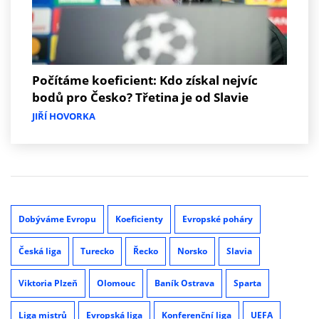
Počítáme koeficient: Kdo získal nejvíc
bodů pro Česko? Třetina je od Slavie
JIŘÍ HOVORKA
Dobýváme Evropu
Koeficienty
Evropské poháry
Česká liga
Turecko
Řecko
Norsko
Slavia
Viktoria Plzeň
Olomouc
Baník Ostrava
Sparta
Liga mistrů
Evropská liga
Konferenční liga
UEFA