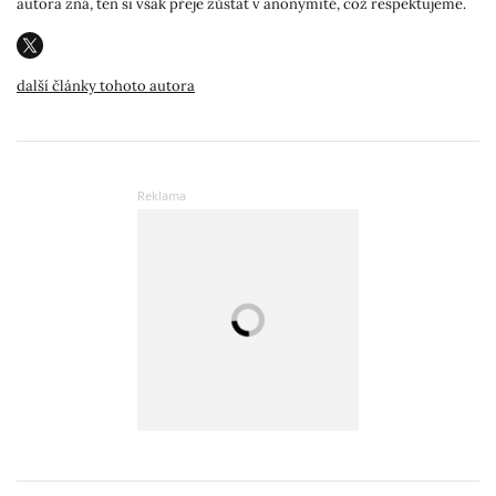
autora zná, ten si však přeje zůstat v anonymitě, což respektujeme.
další články tohoto autora