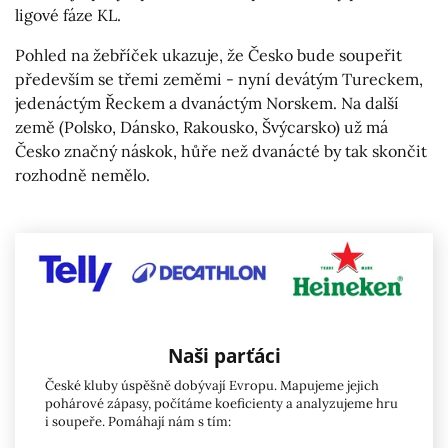
ligové fáze KL.
Pohled na žebříček ukazuje, že Česko bude soupeřit
především se třemi zeměmi - nyní devátým Tureckem,
jedenáctým Řeckem a dvanáctým Norskem. Na další
země (Polsko, Dánsko, Rakousko, Švýcarsko) už má
Česko značný náskok, hůře než dvanácté by tak skončit
rozhodně nemělo.
Naši parťáci
České kluby úspěšně dobývají Evropu. Mapujeme jejich
pohárové zápasy, počítáme koeficienty a analyzujeme hru
i soupeře. Pomáhají nám s tím: