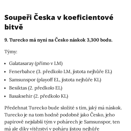
Soupeři Česka v koeficientové
bitvě
9. Turecko má nyní na Česko náskok 3,300 bodu.
Týmy:
Galatasaray (přímo v LM)
Fenerbahce (3. předkolo LM, jistota nejhůře EL)
Samsunspor (playoff EL, jistota nejhůře KL)
Besiktas (2. předkolo EL)
Basaksehir (2. předkolo KL)
Předehnat Turecko bude složité s tím, jaký má náskok.
Turecko je na tom hodně podobně jako Česko, jeho
papírově nejslabší tým v pohárech je Samsunspor, ten
má ale díky vítězství v poháru jistou nejhůře