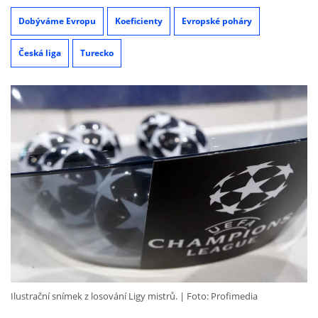
Dobýváme Evropu
Koeficienty
Evropské poháry
Česká liga
Turecko
Ilustrační snímek z losování Ligy mistrů.
Foto: Profimedia