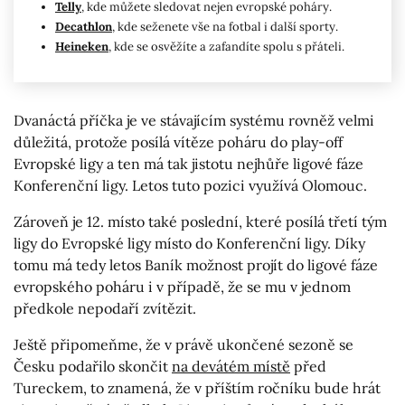
Telly
, kde můžete sledovat nejen evropské poháry.
Decathlon
, kde seženete vše na fotbal i další sporty.
Heineken
, kde se osvěžíte a zafandíte spolu s přáteli.
Dvanáctá příčka je ve stávajícím systému rovněž velmi
důležitá, protože posílá vítěze poháru do play-off
Evropské ligy a ten má tak jistotu nejhůře ligové fáze
Konferenční ligy. Letos tuto pozici využívá Olomouc.
Zároveň je 12. místo také poslední, které posílá třetí tým
ligy do Evropské ligy místo do Konferenční ligy. Díky
tomu má tedy letos Baník možnost projít do ligové fáze
evropského poháru i v případě, že se mu v jednom
předkole nepodaří zvítězit.
Ještě připomeňme, že v právě ukončené sezoně se
Česku podařilo skončit
na devátém místě
před
Tureckem, to znamená, že v příštím ročníku bude hrát