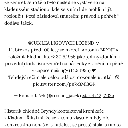
že zemřel. Jeho tělo bylo následně vystaveno na
kladenském stadionu, kde se s ním lidé mohli přijít
rozloučit. Poté následoval smuteční průvod a pohřeb,“
dodává Jašek.
⚽️JUBILEA LIGOVÝCH LEGEND 💐
12. března před 100 lety se narodil Antonín BRYNDA,
záložník Kladna, který 30.6.1955 jako jediný (doufám i
poslední) fotbalista zemřel na následky zranění utrpěné
v zápase naší ligy (14.5.1955) 🖤
Tehdejší režim ale celou událost dokonale ututlal.. 😰
pic.twitter.com/pe7x3Ml3GR
— Roman Jašek (@roman_jasek)
March 12, 2025
Historik ohledně Bryndy kontaktoval kronikáře
z Kladna. „Říkal mi, že se k tomu vlastně nikdy nic
konkrétního nenašlo, ta událost se prostě stala, a tím to