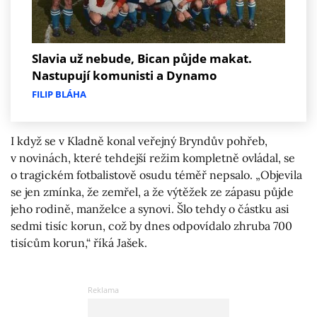
Slavia už nebude, Bican půjde makat.
Nastupují komunisti a Dynamo
FILIP BLÁHA
I když se v Kladně konal veřejný Bryndův pohřeb,
v novinách, které tehdejší režim kompletně ovládal, se
o tragickém fotbalistově osudu téměř nepsalo. „Objevila
se jen zmínka, že zemřel, a že výtěžek ze zápasu půjde
jeho rodině, manželce a synovi. Šlo tehdy o částku asi
sedmi tisíc korun, což by dnes odpovídalo zhruba 700
tisícům korun,“ říká Jašek.