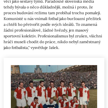
věci jako sestavy týmů. Paradoxně slovenská média
tehdy bývala o něco důkladnější, možná i proto, že
proces budování režimu tam probíhal trochu pomaleji.
Komunisté u nás vnímali fotbal jako buržoazní přežitek
a chtěli ho přetvořit podle svých ideálů. To znamená
žádní profesionálové, žádné hvězdy, jen masový
sportovní kolektiv. Profesionalismus byl zrušen, všichni
hráči museli chodit do práce, nikdo nebyl zaměstnaný
jako fotbalista,“ vysvětluje Jašek.