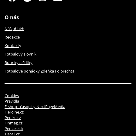
O nás
Náš příběh
Redakce
Kontakty
Fotbalový slovník
Rubriky a štítky
Fotbalové pohádky Zdeňka Folprechta
Cookies
Pravidla
E-shop - časopisy NextPageMedia
Heroine.cz
Peníze.cz
Finmag.cz
Peniaze.sk
Tiscali.cz