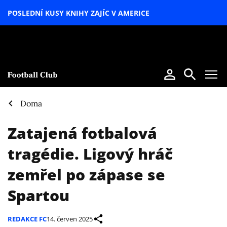
POSLEDNÍ KUSY KNIHY ZAJÍC V AMERICE
LETNÍ
SPECIÁL
Doma
Zatajená fotbalová
tragédie. Ligový hráč
zemřel po zápase se
Spartou
REDAKCE FC
14. červen 2025