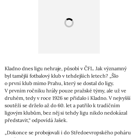
Kladno dnes ligu nehraje, působí v ČFL. Jak významný
byl tamější fotbalový klub v tehdejších letech? „Šlo
o první klub mimo Prahu, který se dostal do ligy.
V prvním ročníku hrály pouze pražské týmy, ale už ve
druhém, tedy v roce 1926 se přidalo i Kladno. V nejvyšší
soutěži se drželo až do 60. let a patřilo k tradičním
ligovým klubům, bez něj si tehdy ligu nikdo nedokázal
představit,“ odpovídá Jašek.
„Dokonce se probojovali i do Středoevropského poháru