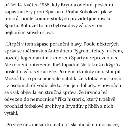
přišel 14. květen 1955, kdy Brynda odehrál poslední
zápas kariéry proti Spartaku Praha Sokolovo, jak se
tenkrát podle komunistických pravidel jmenovala
Sparta. Bohužel to pro byl osudový zápas v tom
nejhorším smyslu slova.
„Utrpěl v tom zápase poranění hlavy. Podle některých
zpráv se měl srazit s Antonínem Rýgrem, tehdy hráčem,
později legendárním trenérem Sparty a reprezentace.
Ale to není potvrzené. Každopádně šlo taktéž o Rýgrův
poslední zápas v kariéře. Po něm už nikdy nenastoupil.
Možná ho to poznamenalo natolik, že s fotbalem skončil
i z osobních důvodů, ale to jsou jen dohady. V novinách
se však objevila jen stručná zpráva, že Brynda byl
odvezen do nemocnice,“ říká historik, který trpělivě
prochází fotbalové archivy a Bryndův příběh z nich
vytáhl.
„Po více než měsíci kómatu přišla oficiální informace,