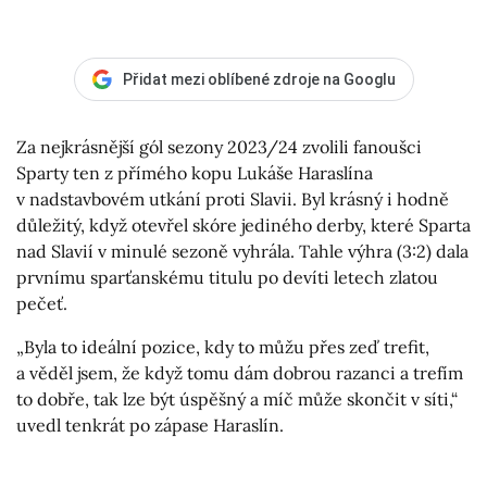
Přidat mezi oblíbené zdroje na Googlu
Za nejkrásnější gól sezony 2023/24 zvolili fanoušci
Sparty ten z přímého kopu Lukáše Haraslína
v nadstavbovém utkání proti Slavii. Byl krásný i hodně
důležitý, když otevřel skóre jediného derby, které Sparta
nad Slavií v minulé sezoně vyhrála. Tahle výhra (3:2) dala
prvnímu sparťanskému titulu po devíti letech zlatou
pečeť.
„Byla to ideální pozice, kdy to můžu přes zeď trefit,
a věděl jsem, že když tomu dám dobrou razanci a trefím
to dobře, tak lze být úspěšný a míč může skončit v síti,“
uvedl tenkrát po zápase Haraslín.