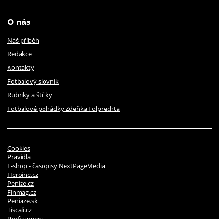
O nás
Náš příběh
Redakce
Kontakty
Fotbalový slovník
Rubriky a štítky
Fotbalové pohádky Zdeňka Folprechta
Cookies
Pravidla
E-shop - časopisy NextPageMedia
Heroine.cz
Peníze.cz
Finmag.cz
Peniaze.sk
Tiscali.cz
Profigamers