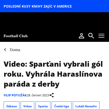
POSLEDNÍ KUSY KNIHY ZAJÍC V AMERICE
LETNÍ
SPECIÁL
Doma
Video: Sparťani vybrali gól
roku. Vyhrála Haraslínova
paráda z derby
FILIP POTUŽÁK
28. červen 2023
Zábava
Video
Sparta
Česká liga
Lukáš Haraslín