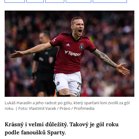
Lukáš Haraslín a jeho radost po gólu, který sparťani loni zvolili za gól
roku.
Foto: Vlastimil Vacek / Právo / Profimedia
Krásný i velmi důležitý. Takový je gól roku
podle fanoušků Sparty.