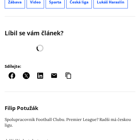
Zábava
Video
Sparta
Česká liga
Lukáš Haraslín
Líbil se vám článek?
Sdílejte:
Filip Potužák
Spolupracovník Football Clubu. Premier League? Radši má českou
ligu.