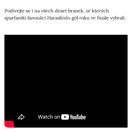
Podívejte se i na všech deset branek, ze kterých
sparťanští fanoušci Haraslínův gól roku ve finále vybrali.