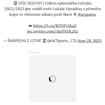
🏆 GÓL SEZONY | Gólem uplynulého ročníku
2022/2023 jste zvolili trefu Lukáše Haraslína z přímého
kopu ve vítězném utkání proti Slavii 🎯
#acsparta
➡️
https://t.co/jh7QPz5kuZ
pic.twitter.com/xksTKHL2tU
— ŠAMPIONI Z L37NÉ 🏆 (@ACSparta_CZ)
June 28, 2023