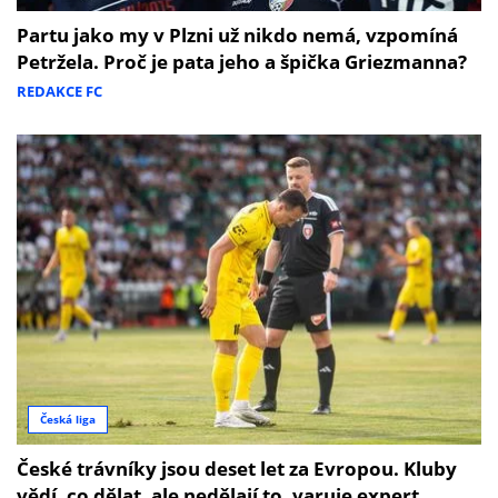
Partu jako my v Plzni už nikdo nemá, vzpomíná
Petržela. Proč je pata jeho a špička Griezmanna?
REDAKCE FC
Česká liga
České trávníky jsou deset let za Evropou. Kluby
vědí, co dělat, ale nedělají to, varuje expert