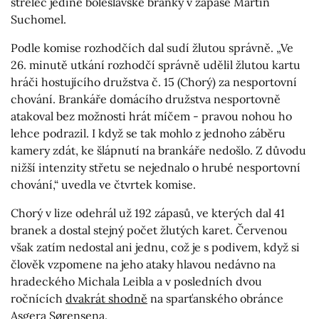
střelec jediné boleslavské branky v zápase Martin
Suchomel.
Podle komise rozhodčích dal sudí žlutou správně. „Ve
26. minutě utkání rozhodčí správně udělil žlutou kartu
hráči hostujícího družstva č. 15 (Chorý) za nesportovní
chování. Brankáře domácího družstva nesportovně
atakoval bez možnosti hrát míčem - pravou nohou ho
lehce podrazil. I když se tak mohlo z jednoho záběru
kamery zdát, ke šlápnutí na brankáře nedošlo. Z důvodu
nižší intenzity střetu se nejednalo o hrubé nesportovní
chování,“ uvedla ve čtvrtek komise.
Chorý v lize odehrál už 192 zápasů, ve kterých dal 41
branek a dostal stejný počet žlutých karet. Červenou
však zatím nedostal ani jednu, což je s podivem, když si
člověk vzpomene na jeho ataky hlavou nedávno na
hradeckého Michala Leibla a v posledních dvou
ročnících
dvakrát shodně
na sparťanského obránce
Asgera Sørensena.