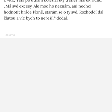
z VAR,“ řekl po utkání boleslavský trenér Marek Kulič.
„Má své excesy. Ale moc ho neznám, ani nechci
hodnotit hráče Plzně, starám se o ty své. Rozhodčí dal
žlutou a víc bych to neřešil,“ dodal.