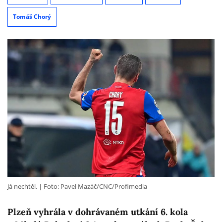
Tomáš Chorý
Já nechtěl.
Foto: Pavel Mazáč/CNC/Profimedia
Plzeň vyhrála v dohrávaném utkání 6. kola