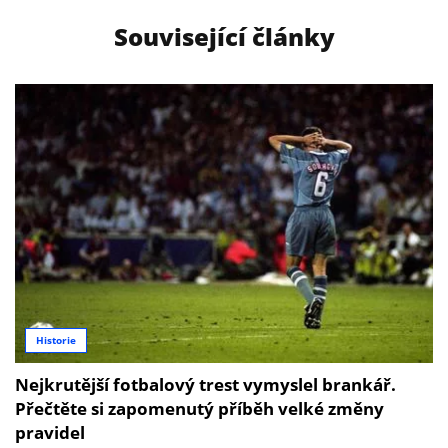
Související články
Historie
Nejkrutější fotbalový trest vymyslel brankář.
Přečtěte si zapomenutý příběh velké změny
pravidel