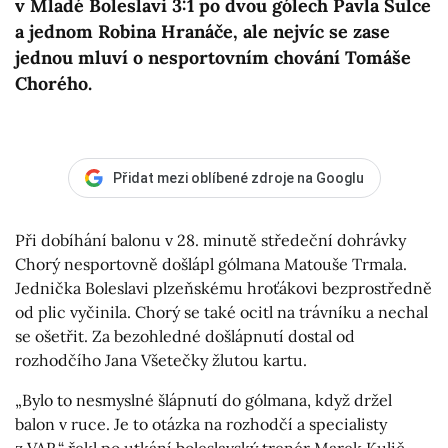
v Mladé Boleslavi 3:1 po dvou gólech Pavla Šulce
a jednom Robina Hranáče, ale nejvíc se zase
jednou mluví o nesportovním chování Tomáše
Chorého.
Přidat mezi oblíbené zdroje na Googlu
Při dobíhání balonu v 28. minutě středeční dohrávky
Chorý nesportovně došlápl gólmana Matouše Trmala.
Jednička Boleslavi plzeňskému hroťákovi bezprostředně
od plic vyčinila. Chorý se také ocitl na trávníku a nechal
se ošetřit. Za bezohledné došlápnutí dostal od
rozhodčího Jana Všetečky žlutou kartu.
„Bylo to nesmyslné šlápnutí do gólmana, když držel
balon v ruce. Je to otázka na rozhodčí a specialisty