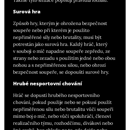
Takhle tyto situace popisují pravidla fotbalu:
Surová hra
Způsob hry, kterým je ohrožena bezpečnost
soupeře nebo při kterém je použito
nepřiměřené síly nebo brutality, musí být
potrestán jako surová hra. Každý hráč, který
v souboji o míč napadne soupeře zepředu, ze
strany nebo zezadu s použitím jedné nebo obou
nohou a s nepřiměřenou silou, nebo ohrozí
bezpečnost soupeře, se dopouští surové hry.
Hrubé nesportovní chování
Hráč se dopustí hrubého nesportovního
chování, pokud použije nebo se pokusí použít
nepřiměřenou sílu nebo brutalitu vůči soupeři
mimo boj o míč, nebo vůči spoluhráči, členovi
realizačního týmu, rozhodčímu, divákovi nebo