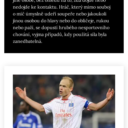
jiné osobě, bez ohledu na to, zda dojde nebo
nedojde ke kontaktu. Hráč, který mimo souboj
o míč úmyslně udeří soupeře nebo jakoukoli
jinou osobou do hlavy nebo do obličeje, rukou
nebo paží, se dopustí hrubého nesportovního
chování, vyjma případů, kdy použitá síla byla
zanedbatelná.