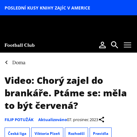
POSLEDNÍ KUSY KNIHY ZAJÍC V AMERICE
LETNÍ
SPECIÁL
Doma
Video: Chorý zajel do
brankáře. Ptáme se: měla
to být červená?
FILIP POTUŽÁK
Aktualizováno
07. prosinec 2023
Česká liga
Viktoria Plzeň
Rozhodčí
Pravidla