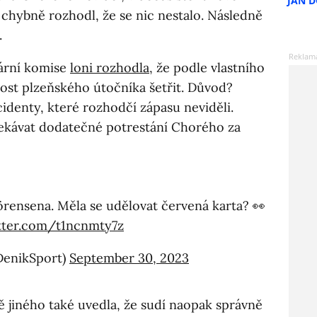
JAN 
chybně rozhodl, že se nic nestalo. Následně
.
nární komise
loni rozhodla
, že podle vlastního
ost plzeňského útočníka šetřit. Důvod?
cidenty, které rozhodčí zápasu neviděli.
čekávat dodatečné potrestání Chorého za
örensena. Měla se udělovat červená karta? 👀
itter.com/t1ncnmty7z
DenikSport)
September 30, 2023
jiného také uvedla, že sudí naopak správně