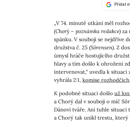
Přidat m
„V 74. minutě utkání měl rozhod
(Chorý – poznámka redakce)
za 
spánku. V souboji se nejdříve 
družstva č. 25
(Sörensen)
. Z do
úmysl hráče hostujícího družst
hlavy a tím došlo k ohrožení z
intervenovat,“ uvedla k situaci
vyhrála 2:1,
komise rozhodčích
K podobné situaci došlo
už lon
a Chorý dal v souboji o míč Sö
Dánovi tváře. Ani tuhle situaci
a Chorý tak unikl trestu, který