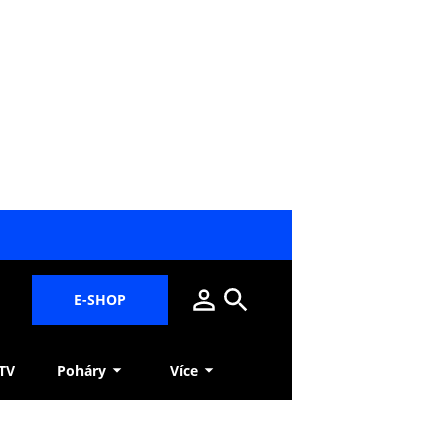
E-SHOP
 TV
Poháry
Více