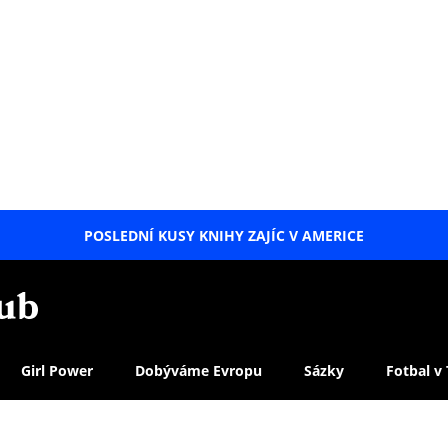
POSLEDNÍ KUSY KNIHY ZAJÍC V AMERICE
LETNÍ
SPECIÁL
Girl Power
Dobýváme Evropu
Sázky
Fotbal v