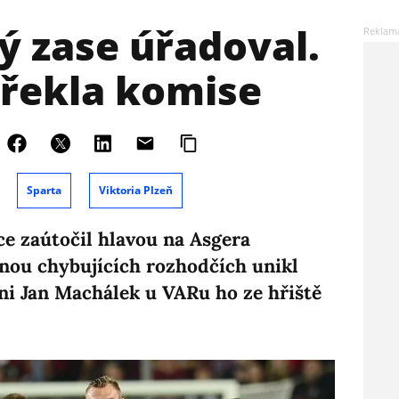
ý zase úřadoval.
, řekla komise
Sparta
Viktoria Plzeň
e zaútočil hlavou na Asgera
inou chybujících rozhodčích unikl
ni Jan Machálek u VARu ho ze hřiště