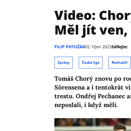
Video: Chor
Měl jít ven
FILIP POTUŽÁK
02. říjen 2023
Sdílejte:
Zprávy
Česká liga
Rozhodčí
Tomáš Chorý znovu po roc
Sörensena a i tentokrát v
trestu. Ondřej Pechanec a
neposlali, i když měli.