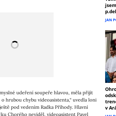
jsem
p.de
JAN 
Ohro
myslné udeření soupeře hlavou, měla přijít
odsk
e o hrubou chybu videoasistenta,“ uvedla loni
tren
eště pod vedením Radka Příhody. Hlavní
v Ar
čku Chorého neviděl, videoasistent Pavel