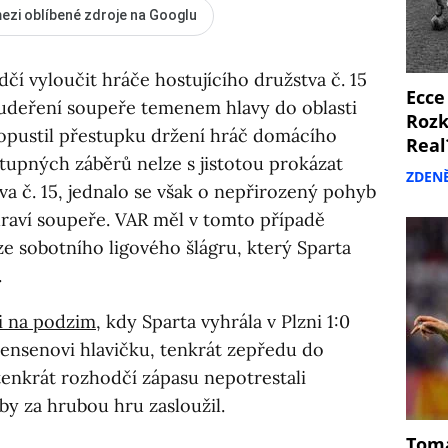
ezi oblíbené zdroje na Googlu
čí vyloučit hráče hostujícího družstva č. 15
Ecce
udeření soupeře temenem hlavy do oblasti
Rozk
dopustil přestupku držení hráč domácího
Real
stupných záběrů nelze s jistotou prokázat
ZDEN
va č. 15, jednalo se však o nepřirozený pohyb
draví soupeře. VAR měl v tomto případě
 ze sobotního ligového šlágru, který Sparta
.
i na podzim
, kdy Sparta vyhrála v Plzni 1:0
rensenovi hlavičku, tenkrát zepředu do
 tenkrát rozhodčí zápasu nepotrestali
 by za hrubou hru zasloužil.
Tomá