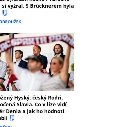
 si vyžral. S Brücknerem byla
l
PODROUŽEK
8
žený Hyský, český Rodri,
očená Slavia. Co v lize vidí
ér Denia a jak ho hodnotí
ábii