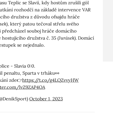
asu Teplic se Slavií, kdy hostům zrušili gól
 utkání rozhodčí na základě intervence VAR
ícího družstva z důvodu ofsajdu hráče
sek)
, který patou tečoval střelu svého
ci předcházel souboj hráče domácího
 hostujícího družstva č. 35
(Jurásek)
. Domácí
estupek se nejednalo.
lice - Slavia 0:0.
l penaltu, Sparta v trháku👀
kání zde👉
https://t.co/g4LQZvvyHW
itter.com/lvZ9ZAP4OA
(@DenikSport)
October 1, 2023