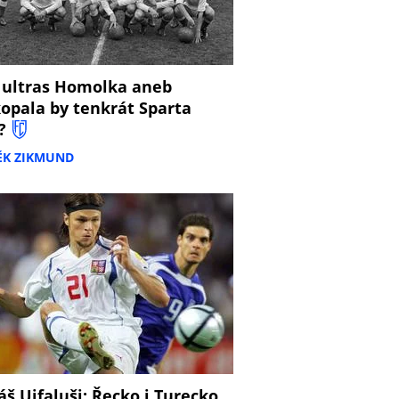
 ultras Homolka aneb
opala by tenkrát Sparta
?
ĚK ZIKMUND
š Ujfaluši: Řecko i Turecko