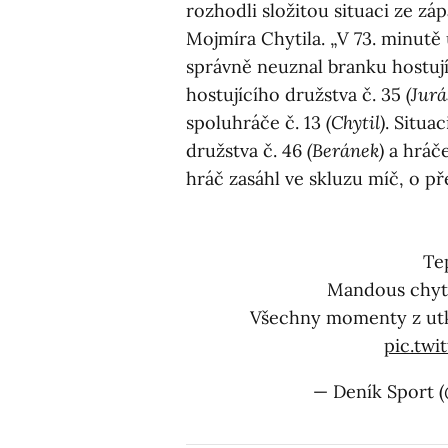
rozhodli složitou situaci ze záp
Mojmíra Chytila. „V 73. minutě
správně neuznal branku hostuj
hostujícího družstva č. 35
(Jurá
spoluhráče č. 13
(Chytil)
. Situa
družstva č. 46
(Beránek)
a hráče
hráč zasáhl ve skluzu míč, o př
Tep
Mandous chyti
Všechny momenty z ut
pic.tw
— Deník Sport 