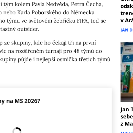
ní tým kolem Pavla Nedvěda, Petra Čecha,
odsk
ra nebo Karla Poborského do Německa
tren
v Ar
ho týmu ve světovém žebříčku FIFA, teď se
ťastný outsider.
JAN 
p ze skupiny, kde ho čekají tři na první
víc na rozšířeném turnaji pro 48 týmů do
kupiny půjde i nejlepší osmička třetích týmů
ny na MS 2026?
Jan T
sebe
z Ma