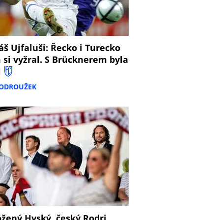
š Ujfaluši: Řecko i Turecko
 si vyžral. S Brücknerem byla
l
PODROUŽEK
žený Hyský, český Rodri,