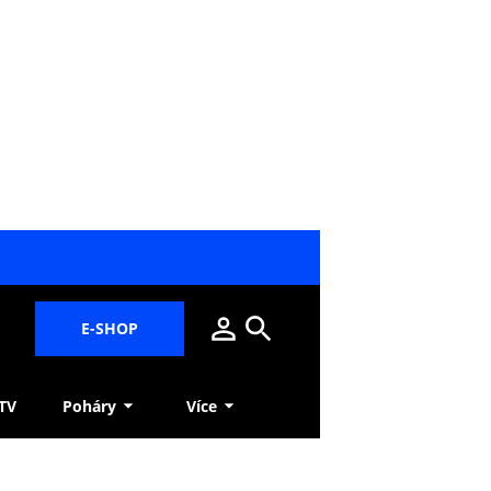
E-SHOP
 TV
Poháry
Více