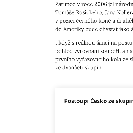
Zatímco v roce 2006 jel národ
Tomáše Rosického, Jana Kolle
v pozici černého koně a druhé
do Ameriky bude chystat jako š
I když s reálnou šancí na postu
pohled vyrovnaní soupeři, a na
prvního vyřazovacího kola ze s
ze dvanácti skupin.
Postoupí Česko ze skupi