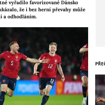
né vyřadilo favorizované Dánsko
ukázalo, že i bez herní převahy může
tí a odhodláním.
PŘEČ