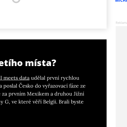
MICH
etího místa?
l meets data
udělal první rychlou
a poslal Česko do vyřazovací fáze ze
ě za prvním Mexikem a druhou Jižní
 G, ve které věří Belgii. Brali byste