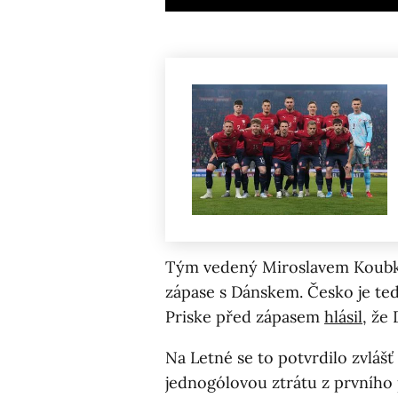
Tým vedený Miroslavem Koubk
zápase s Dánskem. Česko je teď 
Priske před zápasem
hlásil
, že
Na Letné se to potvrdilo zvláš
jednogólovou ztrátu z prvního 