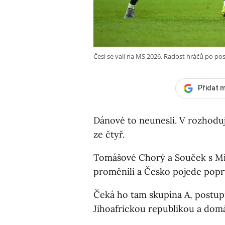
Česi se valí na MS 2026. Radost hráčů po p
Přidat m
Dánové to neunesli. V rozhoduj
ze čtyř.
Tomášové Chorý a Souček s Mi
proměnili a Česko pojede poprv
Čeká ho tam skupina A, postupn
Jihoafrickou republikou a do