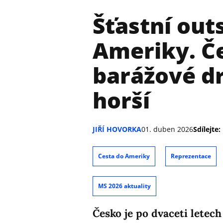
Šťastní outs
Ameriky. Č
barážové dr
horší
JIŘÍ HOVORKA
01. duben 2026
Sdílejte:
Cesta do Ameriky
Reprezentace
MS 2026 aktuality
Česko je po dvaceti letech