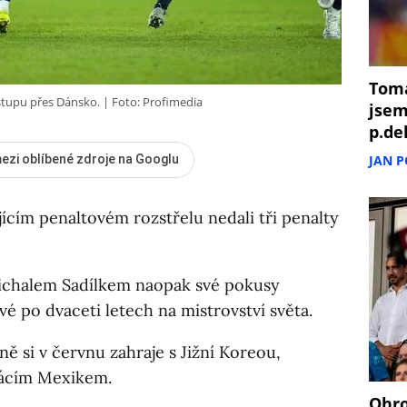
Tomá
ostupu přes Dánsko.
Foto: Profimedia
jsem
p.de
JAN 
ezi oblíbené zdroje na Googlu
ícím penaltovém rozstřelu nedali tři penalty
chalem Sadílkem naopak své pokusy
é po dvaceti letech na mistrovství světa.
ě si v červnu zahraje s Jižní Koreou,
mácím Mexikem.
Ohro