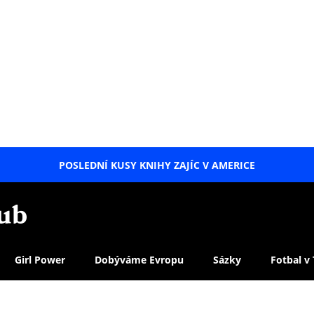
POSLEDNÍ KUSY KNIHY ZAJÍC V AMERICE
LETNÍ
SPECIÁL
Girl Power
Dobýváme Evropu
Sázky
Fotbal v