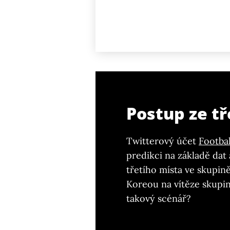
Postup ze tř
Twitterový účet
Footbal
predikci na základě dat 
třetího místa ve skupin
Koreou na vítěze skupiny
takový scénář?