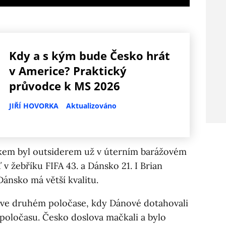
Kdy a s kým bude Česko hrát
v Americe? Praktický
průvodce k MS 2026
JIŘÍ HOVORKA
Aktualizováno
em byl outsiderem už v úterním barážovém
v žebříku FIFA 43. a Dánsko 21. I Brian
 Dánsko má větší kvalitu.
ť ve druhém poločase, kdy Dánové dotahovali
poločasu. Česko doslova mačkali a bylo