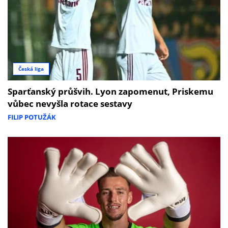
Česká liga
Sparťanský průšvih. Lyon zapomenut, Priskemu
vůbec nevyšla rotace sestavy
FILIP POTUŽÁK