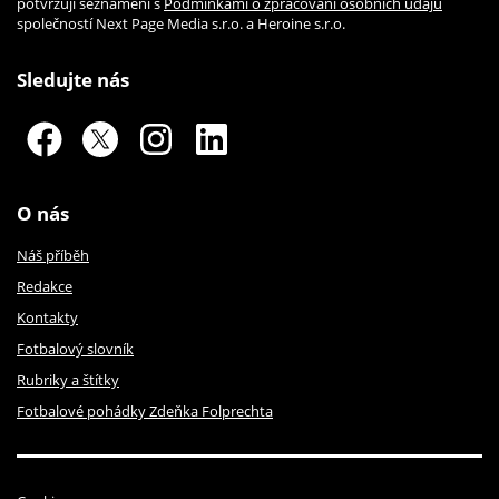
potvrzuji seznámení s
Podmínkami o zpracování osobních údajů
společností Next Page Media s.r.o. a Heroine s.r.o.
Sledujte nás
O nás
Náš příběh
Redakce
Kontakty
Fotbalový slovník
Rubriky a štítky
Fotbalové pohádky Zdeňka Folprechta