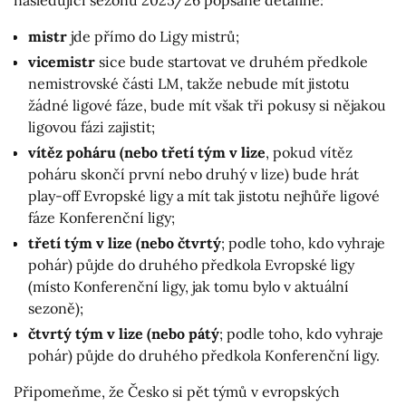
mistr
jde přímo do Ligy mistrů;
vicemistr
sice bude startovat ve druhém předkole
nemistrovské části LM, takže nebude mít jistotu
žádné ligové fáze, bude mít však tři pokusy si nějakou
ligovou fázi zajistit;
vítěz poháru (nebo třetí tým v lize
, pokud vítěz
poháru skončí první nebo druhý v lize) bude hrát
play-off Evropské ligy a mít tak jistotu nejhůře ligové
fáze Konferenční ligy;
třetí tým v lize (nebo čtvrtý
; podle toho, kdo vyhraje
pohár) půjde do druhého předkola Evropské ligy
(místo Konferenční ligy, jak tomu bylo v aktuální
sezoně);
čtvrtý tým v lize (nebo pátý
; podle toho, kdo vyhraje
pohár) půjde do druhého předkola Konferenční ligy.
Připomeňme, že Česko si pět týmů v evropských