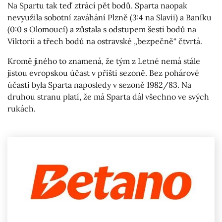
Na Spartu tak teď ztrácí pět bodů. Sparta naopak
nevyužila sobotní zaváhání Plzně (3:4 na Slavii) a Baníku
(0:0 s Olomoucí) a zůstala s odstupem šesti bodů na
Viktorii a třech bodů na ostravské „bezpečně“ čtvrtá.
Kromě jiného to znamená, že tým z Letné nemá stále
jistou evropskou účast v příští sezoně. Bez pohárové
účasti byla Sparta naposledy v sezoně 1982/83. Na
druhou stranu platí, že má Sparta dál všechno ve svých
rukách.