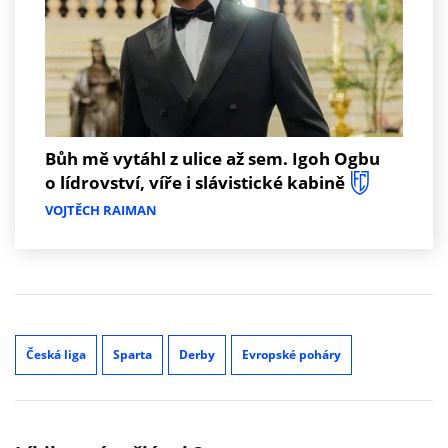
Bůh mě vytáhl z ulice až sem. Igoh Ogbu
o lídrovství, víře i slávistické kabině
VOJTĚCH RAIMAN
Česká liga
Sparta
Derby
Evropské poháry