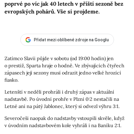
poprvé po víc jak 40 letech v příští sezoně bez
evropských pohárů. Vše si projdeme.
Přidat mezi oblíbené zdroje na Googlu
Zatímco Slavii půjde v sobotu (od 19:00 hodin) jen
o prestiž, Sparta hraje o hodně. Ve zbývajících čtyřech
zápasech její sezony musí odrazit jedno velké hrozící
fiasko.
Letenští v neděli prohráli i druhý zápas v aktuální
nadstavbě. Po úvodní prohře v Plzni 0:2 nestačili na
Letné ani na pátý Jablonec, který si odvezl výhru 3:1.
Severočeši naopak do nadstavby vstoupili skvěle, když
v úvodním nadstavbovém kole vyhráli i na Baníku 2:1.