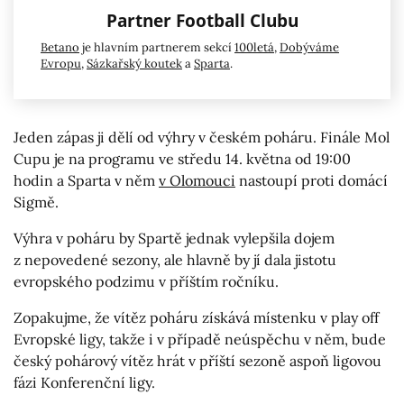
Partner Football Clubu
Betano
je hlavním partnerem sekcí
100letá
,
Dobýváme
Evropu
,
Sázkařský koutek
a
Sparta
.
Jeden zápas ji dělí od výhry v českém poháru. Finále Mol
Cupu je na programu ve středu 14. května od 19:00
hodin a Sparta v něm
v Olomouci
nastoupí proti domácí
Sigmě.
Výhra v poháru by Spartě jednak vylepšila dojem
z nepovedené sezony, ale hlavně by jí dala jistotu
evropského podzimu v příštím ročníku.
Zopakujme, že vítěz poháru získává místenku v play off
Evropské ligy, takže i v případě neúspěchu v něm, bude
český pohárový vítěz hrát v příští sezoně aspoň ligovou
fázi Konferenční ligy.