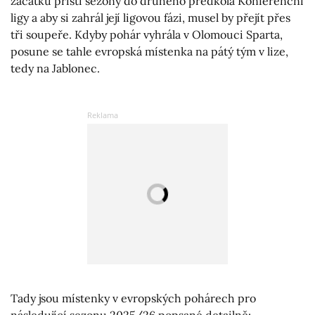
začátku příští sezony do druhého předkola Konferenční
ligy a aby si zahrál její ligovou fázi, musel by přejít přes
tři soupeře. Kdyby pohár vyhrála v Olomouci Sparta,
posune se tahle evropská místenka na pátý tým v lize,
tedy na Jablonec.
Tady jsou místenky v evropských pohárech pro
následující sezonu 2025/26 popsané detailně: