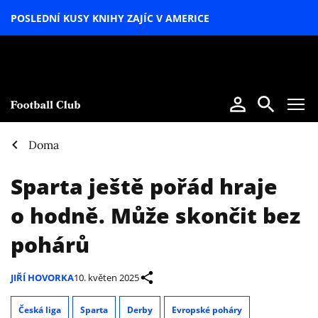
POSLEDNÍ KUSY KNIHY ZAJÍC V AMERICE
LETNÍ
SPECIÁL
Doma
Sparta ještě pořád hraje
o hodně. Může skončit bez
pohárů
JIŘÍ HOVORKA
10. květen 2025
Česká liga
Sparta
Derby
Evropské poháry