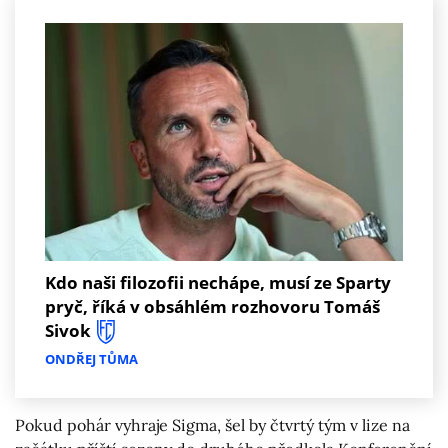
Kdo naši filozofii nechápe, musí ze Sparty
pryč, říká v obsáhlém rozhovoru Tomáš
Sivok
ONDŘEJ TŮMA
Pokud pohár vyhraje Sigma, šel by čtvrtý tým v lize na