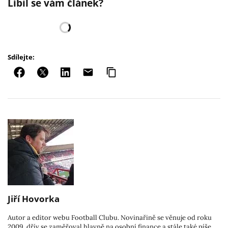
Líbil se vám článek?
Sdílejte:
Jiří Hovorka
Autor a editor webu Football Clubu. Novinařině se věnuje od roku
2009, dřív se zaměřoval hlavně na osobní finance a stále také píše