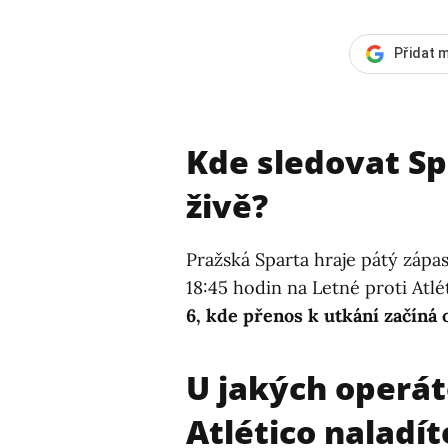
Přidat m
Kde sledovat Sp
živě?
Pražská Sparta hraje pátý zápa
18:45 hodin na Letné proti Atl
6, kde přenos k utkání začíná 
U jakých operát
Atlético naladít