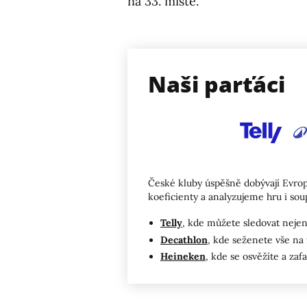
na 33. místě.
Naši parťáci
České kluby úspěšně dobývají Evrop
koeficienty a analyzujeme hru i sou
Telly
, kde můžete sledovat nejen
Decathlon
, kde seženete vše na f
Heineken
, kde se osvěžíte a zafa