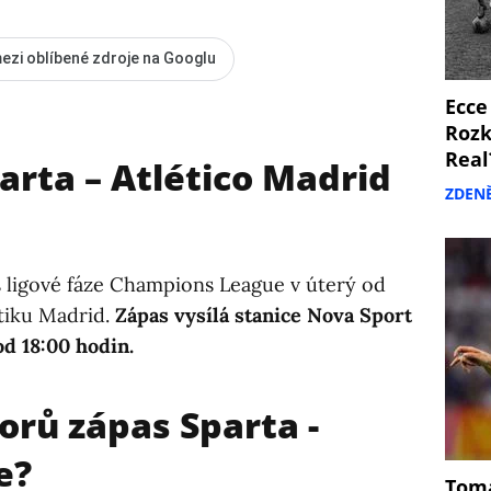
ezi oblíbené zdroje na Googlu
Ecce
Rozk
Real
arta – Atlético Madrid
ZDEN
s ligové fáze Champions League v úterý od
étiku Madrid.
Zápas vysílá stanice Nova Sport
od 18:00 hodin.
orů zápas Sparta -
e?
Tomá