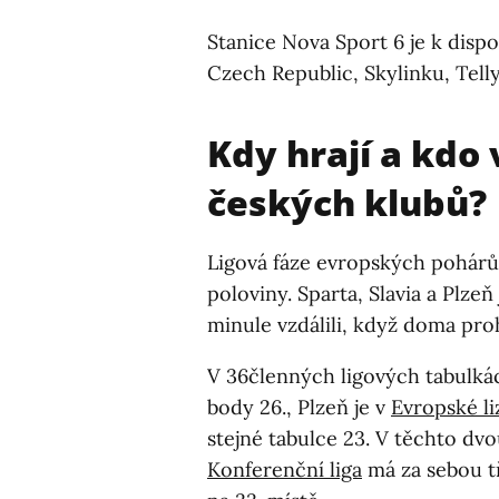
Stanice Nova Sport 6 je k dispo
Czech Republic, Skylinku, Tell
Kdy hrají a kdo 
českých klubů?
Ligová fáze evropských pohárů
poloviny. Sparta, Slavia a Plzeň
minule vzdálili, když doma proh
V 36členných ligových tabulkác
body 26., Plzeň je v
Evropské li
stejné tabulce 23. V těchto dvo
Konferenční liga
má za sebou tř