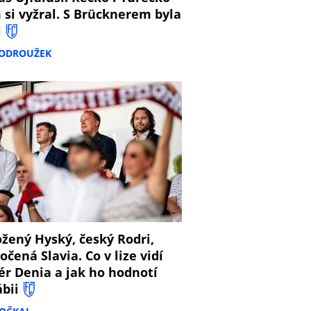
 si vyžral. S Brücknerem byla
l
PODROUŽEK
8
žený Hyský, český Rodri,
očená Slavia. Co v lize vidí
ér Denia a jak ho hodnotí
ábii