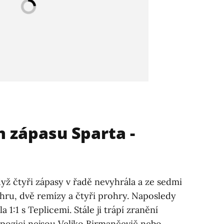
m zápasu Sparta -
když čtyři zápasy v řadě nevyhrála a ze sedmi
hru, dvě remízy a čtyři prohry. Naposledy
 1:1 s Teplicemi. Stále ji trápí zranění
spozici nejsou Veljko Birmančevič nebo