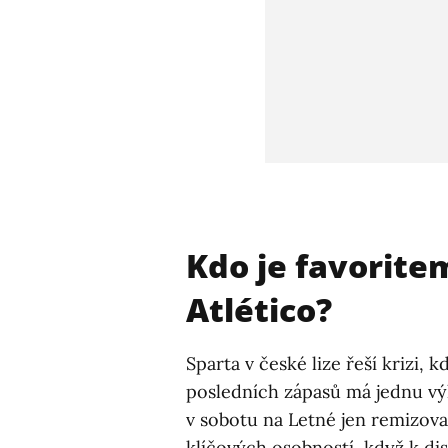
Kdo je favorite
Atlético?
Sparta v české lize řeší krizi, 
posledních zápasů má jednu vý
v sobotu na Letné jen remizovala
klíčových osobností, když k di