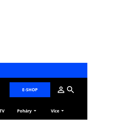
E-SHOP
 TV
Poháry
Více