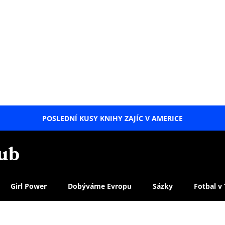
POSLEDNÍ KUSY KNIHY ZAJÍC V AMERICE
LETNÍ
SPECIÁL
Girl Power
Dobýváme Evropu
Sázky
Fotbal v