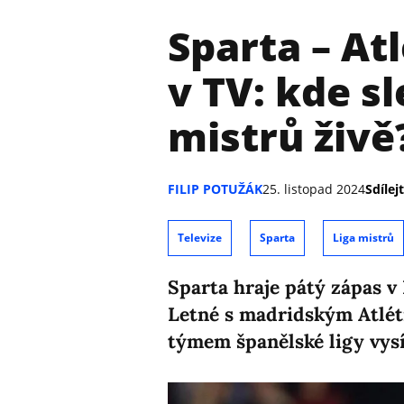
Sparta – At
v TV: kde s
mistrů živě
FILIP POTUŽÁK
25. listopad 2024
Sdílejt
Televize
Sparta
Liga mistrů
Sparta hraje pátý zápas v 
Letné s madridským Atléti
týmem španělské ligy vysí