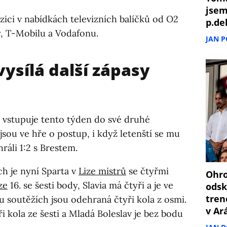
jsem
zici v nabídkách televizních balíčků od O2
p.de
y, T-Mobilu a Vodafonu.
JAN 
vysílá další zápasy
 vstupuje tento týden do své druhé
 jsou ve hře o postup, i když letenští se mu
ráli 1:2 s Brestem.
h je nyní Sparta v
Lize mistrů
se čtyřmi
Ohro
ze
16. se šesti body, Slavia má čtyři a je ve
odsk
tren
u soutěžích jsou odehraná čtyři kola z osmi.
v Ar
i kola ze šesti a Mladá Boleslav je bez bodu