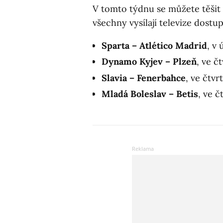
V tomto týdnu se můžete těšit 
všechny vysílají televize dostu
Sparta – Atlético Madrid
, v
Dynamo Kyjev – Plzeň
, ve č
Slavia – Fenerbahce
, ve čtvr
Mladá Boleslav – Betis
, ve č