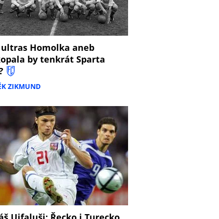
 ultras Homolka aneb
opala by tenkrát Sparta
?
ĚK ZIKMUND
š Ujfaluši: Řecko i Turecko