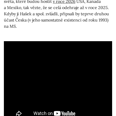
světa, které budou hostit
v roce 2026
USA, Kanada
a Mexiko, tak vězte, že se celá odehraje až v roce 2025.
Kdyby ji Hašek a spol. zvládli, připsali by teprve druhou
účast Česka (v jeho samostatné existenci od roku 1993)
na MS.