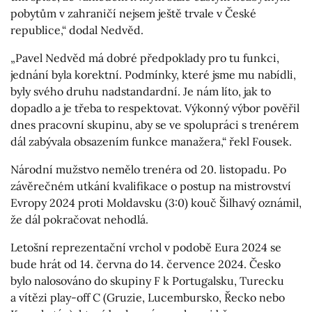
pobytům v zahraničí nejsem ještě trvale v České
republice,“ dodal Nedvěd.
„Pavel Nedvěd má dobré předpoklady pro tu funkci,
jednání byla korektní. Podmínky, které jsme mu nabídli,
byly svého druhu nadstandardní. Je nám líto, jak to
dopadlo a je třeba to respektovat. Výkonný výbor pověřil
dnes pracovní skupinu, aby se ve spolupráci s trenérem
dál zabývala obsazením funkce manažera,“ řekl Fousek.
Národní mužstvo nemělo trenéra od 20. listopadu. Po
závěrečném utkání kvalifikace o postup na mistrovství
Evropy 2024 proti Moldavsku (3:0) kouč Šilhavý oznámil,
že dál pokračovat nehodlá.
Letošní reprezentační vrchol v podobě Eura 2024 se
bude hrát od 14. června do 14. července 2024. Česko
bylo nalosováno do skupiny F k Portugalsku, Turecku
a vítězi play-off C (Gruzie, Lucembursko, Řecko nebo