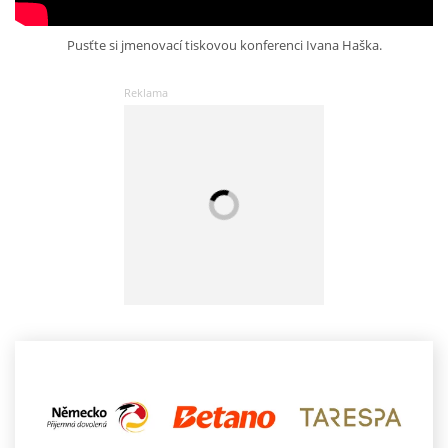
Pusťte si jmenovací tiskovou konferenci Ivana Haška.