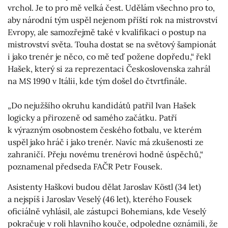
vrchol. Je to pro mě velká čest. Udělám všechno pro to,
aby národní tým uspěl nejenom příští rok na mistrovství
Evropy, ale samozřejmě také v kvalifikaci o postup na
mistrovství světa. Touha dostat se na světový šampionát
i jako trenér je něco, co mě teď požene dopředu,“ řekl
Hašek, který si za reprezentaci Československa zahrál
na MS 1990 v Itálii, kde tým došel do čtvrtfinále.
„Do nejužšího okruhu kandidátů patřil Ivan Hašek
logicky a přirozeně od samého začátku. Patří
k výrazným osobnostem českého fotbalu, ve kterém
uspěl jako hráč i jako trenér. Navíc má zkušenosti ze
zahraničí. Přeju novému trenérovi hodně úspěchů,“
poznamenal předseda FAČR Petr Fousek.
Asistenty Haškovi budou dělat Jaroslav Köstl (34 let)
a nejspíš i Jaroslav Veselý (46 let), kterého Fousek
oficiálně vyhlásil, ale zástupci Bohemians, kde Veselý
pokračuje v roli hlavního kouče, odpoledne oznámili, že