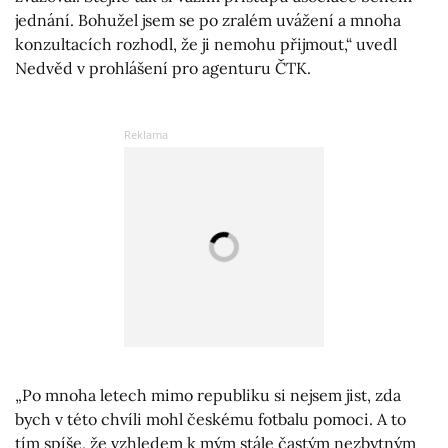
jednání. Bohužel jsem se po zralém uvážení a mnoha
konzultacích rozhodl, že ji nemohu přijmout,“ uvedl
Nedvěd v prohlášení pro agenturu ČTK.
„Po mnoha letech mimo republiku si nejsem jist, zda
bych v této chvíli mohl českému fotbalu pomoci. A to
tím spíše, že vzhledem k mým stále častým nezbytným