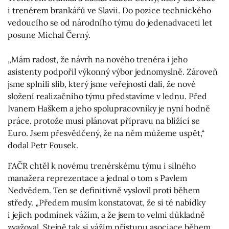
i trenérem brankářů ve Slavii. Do pozice technického
vedoucího se od národního týmu do jedenadvaceti let
posune Michal Černý.
„Mám radost, že návrh na nového trenéra i jeho
asistenty podpořil výkonný výbor jednomyslně. Zároveň
jsme splnili slib, který jsme veřejnosti dali, že nové
složení realizačního týmu představíme v lednu. Před
Ivanem Haškem a jeho spolupracovníky je nyní hodně
práce, protože musí plánovat přípravu na blížící se
Euro. Jsem přesvědčený, že na něm můžeme uspět,“
dodal Petr Fousek.
FAČR chtěl k novému trenérskému týmu i silného
manažera reprezentace a jednal o tom s Pavlem
Nedvědem. Ten se definitivně vyslovil proti během
středy. „Předem musím konstatovat, že si té nabídky
i jejich podmínek vážím, a že jsem to velmi důkladně
zvažoval. Stejně tak si vážím přístupu asociace během