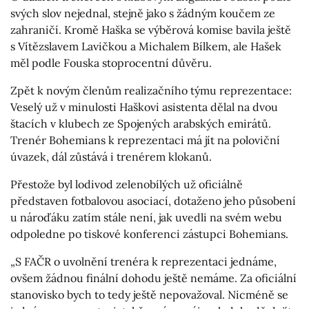
svých slov nejednal, stejně jako s žádným koučem ze
zahraničí. Kromě Haška se výběrová komise bavila ještě
s Vítězslavem Lavičkou a Michalem Bílkem, ale Hašek
měl podle Fouska stoprocentní důvěru.
Zpět k novým členům realizačního týmu reprezentace:
Veselý už v minulosti Haškovi asistenta dělal na dvou
štacích v klubech ze Spojených arabských emirátů.
Trenér Bohemians k reprezentaci má jít na poloviční
úvazek, dál zůstává i trenérem klokanů.
Přestože byl lodivod zelenobílých už oficiálně
představen fotbalovou asociací, dotaženo jeho působení
u nároďáku zatím stále není, jak uvedli na svém webu
odpoledne po tiskové konferenci zástupci Bohemians.
„S FAČR o uvolnění trenéra k reprezentaci jednáme,
ovšem žádnou finální dohodu ještě nemáme. Za oficiální
stanovisko bych to tedy ještě nepovažoval. Nicméně se