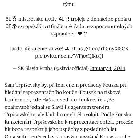
týmu
3⃣🏆 mistrovské tituly, 4⃣🥇 trofeje z domácího poháru,
3⃣🌍 evropská čtvrtfinále a ♾ řada nezapomenutelných
vzpomínek ❤️🤍
Jardo, děkujeme za vše! 🎩
https://t.co/rh5nyXI5CX
pic.twitter.com/WFgAQIktQl
— SK Slavia Praha (@slaviaofficial)
January 4, 2024
Sám Trpišovský byl přitom cílem předsedy Fouska při
hledání reprezentačního kouče. Fousek na tiskové
konferenci, kde Haška uvedl do funkce, řekl, že
opakovaně jednal se Slavií i s agentem trenéra
Trpišovského, ale klub ho nechtěl uvolnit. Podle Fouska
funkcionáři Trpišovského k reprezentaci chtěli, protože
hluboce respektují jeho úspěchy z posledních let.
O dalších trenérech s klubovým angažmá Fousek podle