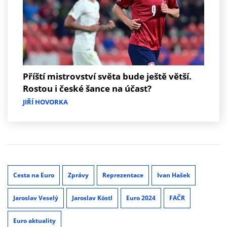
Příští mistrovství světa bude ještě větší.
Rostou i české šance na účast?
JIŘÍ HOVORKA
Cesta na Euro
Zprávy
Reprezentace
Ivan Hašek
Jaroslav Veselý
Jaroslav Köstl
Euro 2024
FAČR
Euro aktuality