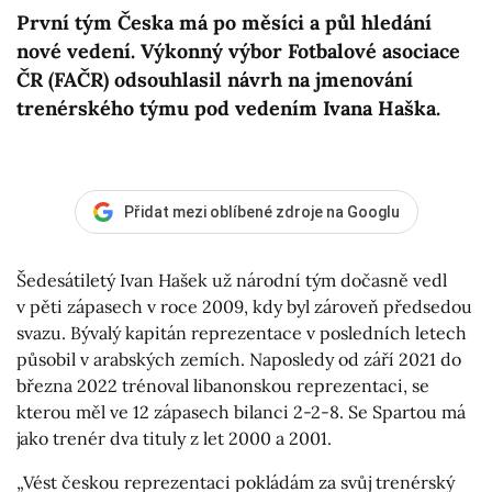
První tým Česka má po měsíci a půl hledání
nové vedení. Výkonný výbor Fotbalové asociace
ČR (FAČR) odsouhlasil návrh na jmenování
trenérského týmu pod vedením Ivana Haška.
Přidat mezi oblíbené zdroje na Googlu
Šedesátiletý Ivan Hašek už národní tým dočasně vedl
v pěti zápasech v roce 2009, kdy byl zároveň předsedou
svazu. Bývalý kapitán reprezentace v posledních letech
působil v arabských zemích. Naposledy od září 2021 do
března 2022 trénoval libanonskou reprezentaci, se
kterou měl ve 12 zápasech bilanci 2-2-8. Se Spartou má
jako trenér dva tituly z let 2000 a 2001.
„Vést českou reprezentaci pokládám za svůj trenérský