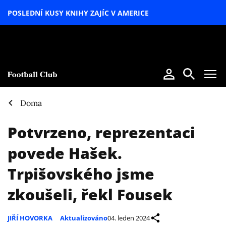
POSLEDNÍ KUSY KNIHY ZAJÍC V AMERICE
LETNÍ
SPECIÁL
Doma
Potvrzeno, reprezentaci
povede Hašek.
Trpišovského jsme
zkoušeli, řekl Fousek
JIŘÍ HOVORKA
Aktualizováno
04. leden 2024