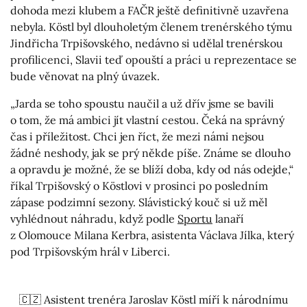
dohoda mezi klubem a FAČR ještě definitivně uzavřena
nebyla. Köstl byl dlouholetým členem trenérského týmu
Jindřicha Trpišovského, nedávno si udělal trenérskou
profilicenci, Slavii teď opouští a práci u reprezentace se
bude věnovat na plný úvazek.
„Jarda se toho spoustu naučil a už dřív jsme se bavili
o tom, že má ambici jít vlastní cestou. Čeká na správný
čas i příležitost. Chci jen říct, že mezi námi nejsou
žádné neshody, jak se prý někde píše. Známe se dlouho
a opravdu je možné, že se blíží doba, kdy od nás odejde,“
říkal Trpišovský o Köstlovi v prosinci po posledním
zápase podzimní sezony. Slávistický kouč si už měl
vyhlédnout náhradu, když podle
Sportu
lanaří
z Olomouce Milana Kerbra, asistenta Václava Jílka, který
pod Trpišovským hrál v Liberci.
🇨🇿 Asistent trenéra Jaroslav Köstl míří k národnímu