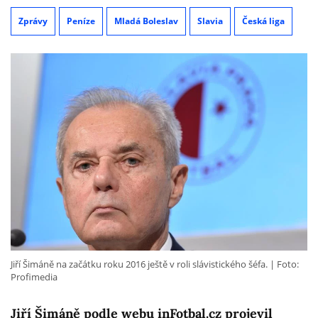
Zprávy
Peníze
Mladá Boleslav
Slavia
Česká liga
Jiří Šimáně na začátku roku 2016 ještě v roli slávistického šéfa.
Foto:
Profimedia
Jiří Šimáně podle webu inFotbal.cz projevil