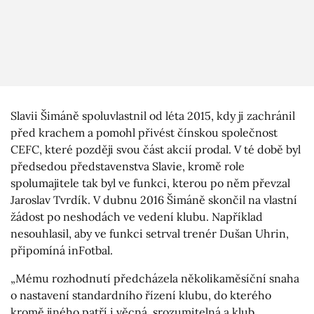
Slavii Šimáně spoluvlastnil od léta 2015, kdy ji zachránil
před krachem a pomohl přivést čínskou společnost
CEFC, které později svou část akcií prodal. V té době byl
předsedou představenstva Slavie, kromě role
spolumajitele tak byl ve funkci, kterou po něm převzal
Jaroslav Tvrdík. V dubnu 2016 Šimáně skončil na vlastní
žádost po neshodách ve vedení klubu. Například
nesouhlasil, aby ve funkci setrval trenér Dušan Uhrin,
připomíná inFotbal.
„Mému rozhodnutí předcházela několikaměsíční snaha
o nastavení standardního řízení klubu, do kterého
kromě jiného patří i věcná, srozumitelná a klub