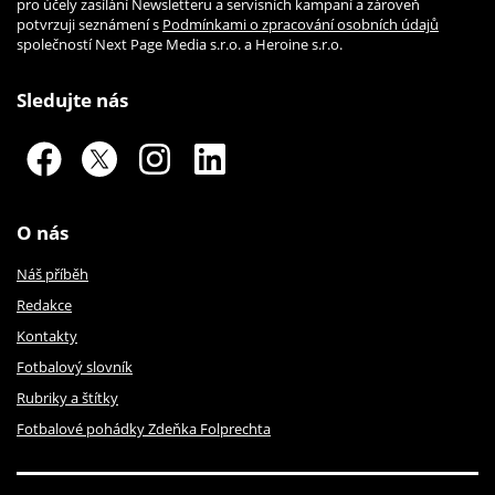
pro účely zasílání Newsletteru a servisních kampaní a zároveň
potvrzuji seznámení s
Podmínkami o zpracování osobních údajů
společností Next Page Media s.r.o. a Heroine s.r.o.
Sledujte nás
O nás
Náš příběh
Redakce
Kontakty
Fotbalový slovník
Rubriky a štítky
Fotbalové pohádky Zdeňka Folprechta