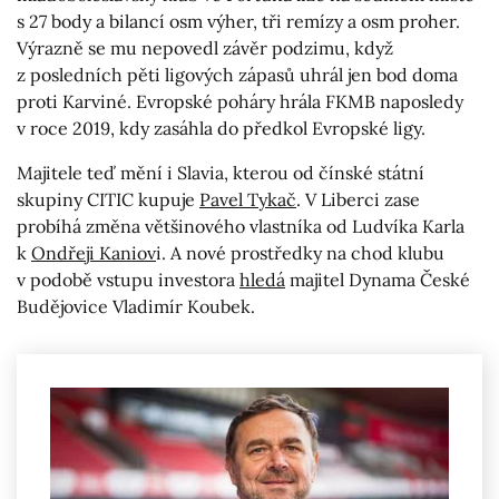
s 27 body a bilancí osm výher, tři remízy a osm proher.
Výrazně se mu nepovedl závěr podzimu, když
z posledních pěti ligových zápasů uhrál jen bod doma
proti Karviné. Evropské poháry hrála FKMB naposledy
v roce 2019, kdy zasáhla do předkol Evropské ligy.
Majitele teď mění i Slavia, kterou od čínské státní
skupiny CITIC kupuje
Pavel Tykač
. V Liberci zase
probíhá změna většinového vlastníka od Ludvíka Karla
k
Ondřeji Kaniov
i. A nové prostředky na chod klubu
v podobě vstupu investora
hledá
majitel Dynama České
Budějovice Vladimír Koubek.