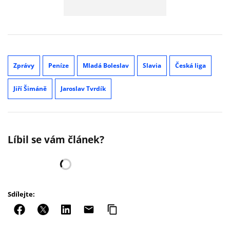
Zprávy
Peníze
Mladá Boleslav
Slavia
Česká liga
Jiří Šimáně
Jaroslav Tvrdík
Líbil se vám článek?
Sdílejte: