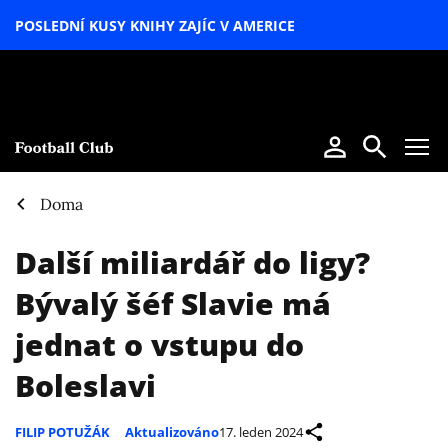
POSLEDNÍ KUSY KNIHY ZAJÍC V AMERICE
LETNÍ
SPECIÁL
Doma
Další miliardář do ligy?
Bývalý šéf Slavie má
jednat o vstupu do
Boleslavi
FILIP POTUŽÁK
Aktualizováno
17. leden 2024