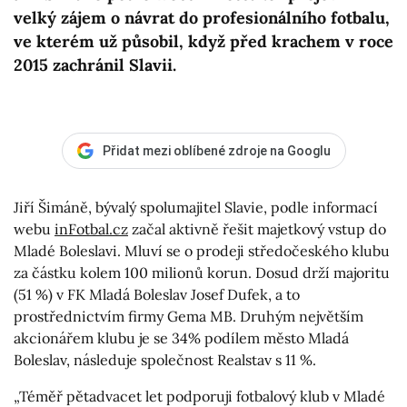
velký zájem o návrat do profesionálního fotbalu,
ve kterém už působil, když před krachem v roce
2015 zachránil Slavii.
Přidat mezi oblíbené zdroje na Googlu
Jiří Šimáně, bývalý spolumajitel Slavie, podle informací
webu
inFotbal.cz
začal aktivně řešit majetkový vstup do
Mladé Boleslavi. Mluví se o prodeji středočeského klubu
za částku kolem 100 milionů korun. Dosud drží majoritu
(51 %) v FK Mladá Boleslav Josef Dufek, a to
prostřednictvím firmy Gema MB. Druhým největším
akcionářem klubu je se 34% podílem město Mladá
Boleslav, následuje společnost Realstav s 11 %.
„Téměř pětadvacet let podporuji fotbalový klub v Mladé