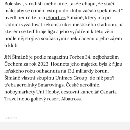
Boleslavi, v rodišti mého otce, takže chápu, že stačí
málo, aby se o mém vstupu do klubu začalo spekulovat,“
uvedl neurčitě pro
iSport.cz
Šimáně, který má po
radnici vyžadovat rekonstrukci městského stadionu, na
kterém se teď hraje liga a jeho vyjádření k této věci
podle něj stojí za současnými spekulacemi o jeho zájem
o klub.
Jiří Šimáně je podle magazínu Forbes 34. nejbohatším
Čechem za rok 2023. Hodnota jeho majetku byla k říjnu
loňského roku odhadnuta na 13,1 miliardy korun.
Šimáně vlastní skupinu Unimex Group, do níž patří
třeba aerolinky Smartwings, České aerolinie,
hobbymarkety Uni Hobby, cestovní kancelář Canaria
Travel nebo golfový resort Albatross.