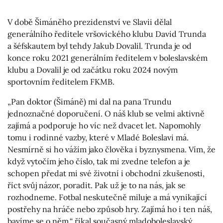
V době Šimáněho prezidenství ve Slavii dělal
generálního ředitele vršovického klubu David Trunda
a šéfskautem byl tehdy Jakub Dovalil. Trunda je od
konce roku 2021 generálním ředitelem v boleslavském
klubu a Dovalil je od začátku roku 2024 novým
sportovním ředitelem FKMB.
„Pan doktor (Šimáně) mi dal na pana Trundu
jednoznačné doporučení. O náš klub se velmi aktivně
zajímá a podporuje ho víc než dvacet let. Napomohly
tomu i rodinné vazby, které v Mladé Boleslavi má.
Nesmírně si ho vážím jako člověka i byznysmena. Vím, že
když vytočím jeho číslo, tak mi zvedne telefon a je
schopen předat mi své životní i obchodní zkušenosti,
říct svůj názor, poradit. Pak už je to na nás, jak se
rozhodneme. Fotbal neskutečně miluje a má vynikající
postřehy na hráče nebo způsob hry. Zajímá ho i ten náš,
bavíme se o něm,“ říkal současný mladoboleslavský