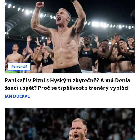
Komentář
Panikaří v Plzni s Hyským zbytečně? A má Denia
šanci uspět? Proč se trpělivost s trenéry vyplácí
JAN DOČKAL