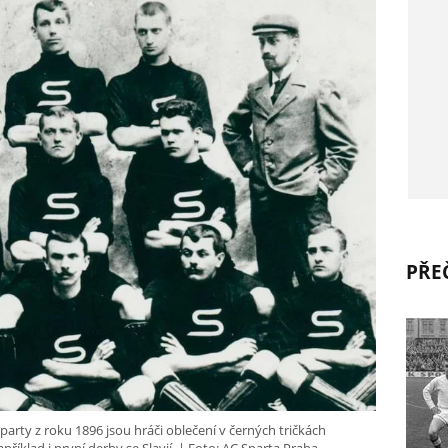
PŘEČ
arty z roku 1896 jsou hráči oblečení v černých tričkách
říklad i první derby se Slavií.
Foto: AC Sparta Praha