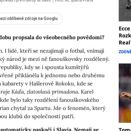
ezi oblíbené zdroje na Googlu
Ecce
Rozk
tu dobu propsala do všeobecného povědomí?
Real
 lidé, kteří se nezajímají o fotbal, vnímají
ZDEN
eský národ je mezi ně fanouškovsky rozdělený.
epubliky, kdy se i spousta kumštýřů
tevřeně přikláněla k jednomu nebo druhému
kabarety v Hašlerově Rokoku, kde se
raje Káďa, zlatovlasá primadona
. Karel
 kde bylo taky rozdělení fanouškovského
rian chytal za Spartu. Jde o fenomén, který
bou klubů do společnosti patří.
automaticky naskočí i Slavia. Nemají se
Tomá