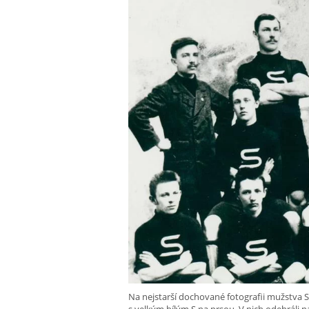
Na nejstarší dochované fotografii mužstva Sp
s velkým bílým S na prsou. V nich odehráli nap