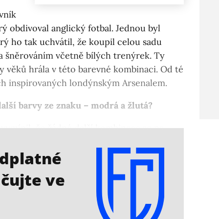
vník
ý obdivoval anglický fotbal. Jednou byl
erý ho tak uchvátil, že koupil celou sadu
a šněrováním včetně bílých trenýrek. Ty
ky věků hrála v této barevné kombinaci. Od té
ch inspirovaných londýnským Arsenalem.
alší barvy ze znaku – modrá a žlutá?
 vymínil, že žádné další kombinace se na
oho už se stala neodmyslitelná tradice.
edplatné
čujte ve