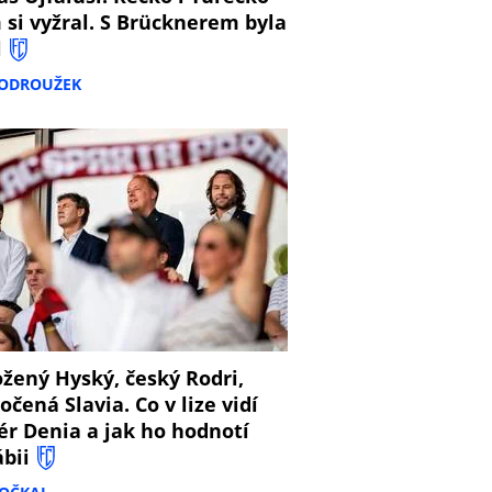
 si vyžral. S Brücknerem byla
l
PODROUŽEK
8
žený Hyský, český Rodri,
očená Slavia. Co v lize vidí
ér Denia a jak ho hodnotí
ábii