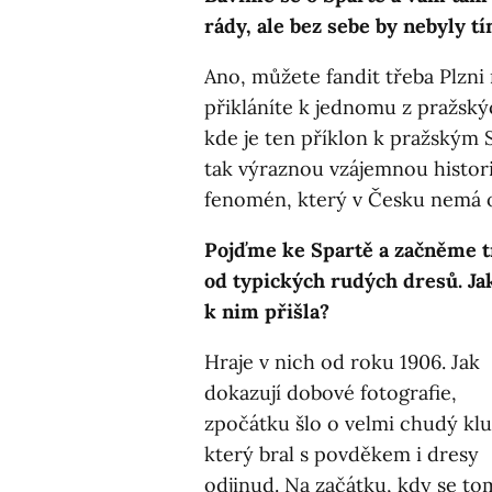
rády, ale bez sebe by nebyly tí
Ano, můžete fandit třeba Plzni 
přikláníte k jednomu z pražský
kde je ten příklon k pražským S
tak výraznou vzájemnou historii
fenomén, který v Česku nemá 
Pojďme ke Spartě a začněme t
od typických rudých dresů. Ja
k nim přišla?
Hraje v nich od roku 1906. Jak
dokazují dobové fotografie,
zpočátku šlo o velmi chudý klu
který bral s povděkem i dresy
odjinud. Na začátku, kdy se t