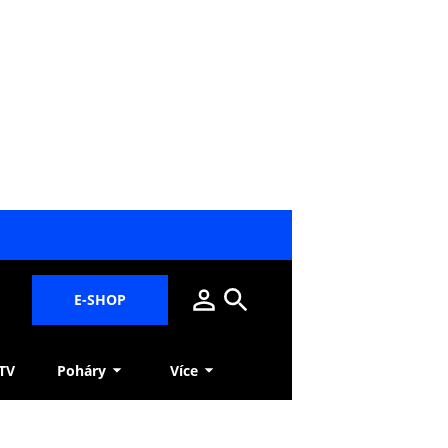
E-SHOP
 TV
Poháry
Více