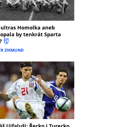
 ultras Homolka aneb
opala by tenkrát Sparta
?
ĚK ZIKMUND
š Ujfaluši: Řecko i Turecko