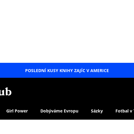
POSLEDNÍ KUSY KNIHY ZAJÍC V AMERICE
LETNÍ
SPECIÁL
Girl Power
Dobýváme Evropu
Sázky
Fotbal v