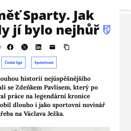
ěť Sparty. Jak
dy jí bylo nejhůř
:
Česká liga
Společnost
louhou historii nejúspěšnějšího
li se Zdeňkem Pavlisem, který po
al práce na legendární kronice
obil dlouho i jako sportovní novinář
eba na Václava Ježka.