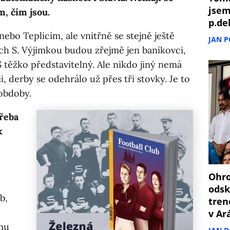
jsem
m, čím jsou.
p.de
nebo Teplicím, ale vnitřně se stejně ještě
JAN 
ch S. Výjimkou budou zřejmě jen baníkovci,
 těžko představitelný. Ale nikdo jiný nemá
, derby se odehrálo už přes tři stovky. Je to
obdoby.
řeba
k
Ohro
odsk
b,
tren
v Ar
omu