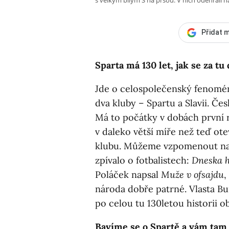
Přidat m
Sparta má 130 let, jak se za 
Jde o celospolečenský fenomén. I
dva kluby – Spartu a Slavii. Č
Má to počátky v dobách první r
v daleko větší míře než teď o
klubu. Můžeme vzpomenout na 
zpívalo o fotbalistech:
Dneska h
Poláček napsal
Muže v ofsajdu
,
národa dobře patrné. Vlasta Bu
po celou tu 130letou historii o
Bavíme se o Spartě a vám tam 