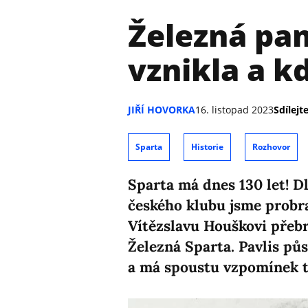
Železná pam
vznikla a k
JIŘÍ HOVORKA
16. listopad 2023
Sdílejte
Sparta
Historie
Rozhovor
Sparta má dnes 130 let! D
českého klubu jsme probra
Vítězslavu Houškovi přebr
Železná Sparta. Pavlis půs
a má spoustu vzpomínek tř