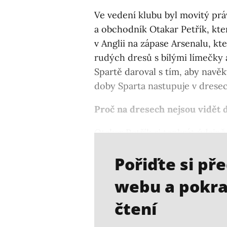
Ve vedení klubu byl movitý prá
a obchodník Otakar Petřík, kter
v Anglii na zápase Arsenalu, kt
rudých dresů s bílými límečky 
Spartě daroval s tím, aby navě
doby Sparta nastupuje v drese
Proč na dresech nejsou vidět d
Otakar Petřík si tenkrát údajně
dresech nebudou provádět a z t
Pořiďte si př
webu a pokra
čtení