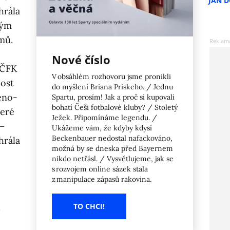
JAN 
hrála
lým
mů.
Nové číslo
 ČFK
V obsáhlém rozhovoru jsme pronikli
dost
do myšlení Briana Priskeho. / Jednu
eno-
Spartu, prosím! Jak a proč si kupovali
bohatí Češi fotbalové kluby? / Stoletý
teré
Ježek. Připomínáme legendu. /
 –
Ukážeme vám, že kdyby kdysi
Beckenbauer nedostal nafackováno,
hrála
možná by se dneska před Bayernem
nikdo netřásl. / Vysvětlujeme, jak se
s rozvojem online sázek stala
z manipulace zápasů rakovina.
TO CHCI!