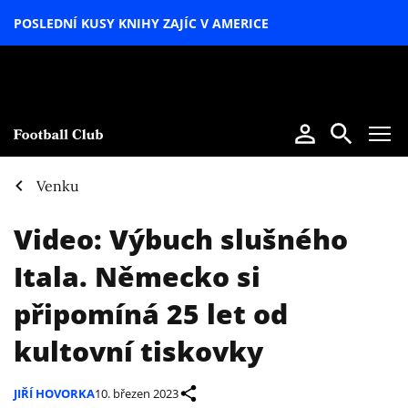
POSLEDNÍ KUSY KNIHY ZAJÍC V AMERICE
LETNÍ
SPECIÁL
Venku
Video: Výbuch slušného
Itala. Německo si
připomíná 25 let od
kultovní tiskovky
JIŘÍ HOVORKA
10. březen 2023