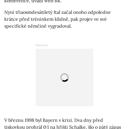
konference, uvádí web BR.
Nyní třiaosmdesátiletý Ital začal onoho odpoledne
krátce před tréninkem klidně, pak projev ve své
specifické němčině vygradoval.
V březnu 1998 byl Bayern v krizi. Dva dny před
tiskovkou prohrál 0:1 na hřišti Schalke, šlo o pátý zápas