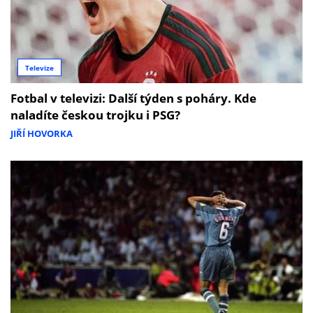
Televize
Fotbal v televizi: Další týden s poháry. Kde
naladíte českou trojku i PSG?
JIŘÍ HOVORKA