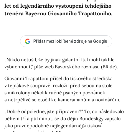
let od legendárního vystoupení tehdejšího
trenéra Bayernu Giovanniho Trapattoniho.
Přidat mezi oblíbené zdroje na Googlu
„Nikdo netušil, že by jinak galantní Ital mohl takhle
vybuchnout,“ píše web Bavorského rozhlasu (BR.de).
Giovanni Trapattoni přišel do tiskového střediska
v teplákové soupravě, rozložil před sebou na stole
s mikrofony několik ručně psaných poznámek
a netrpělivě se otočil ke kameramanům a novinářům.
„Dobré odpoledne, jste připraveni?“ To, co následovalo
během tří a půl minut, se do dějin Bundesligy zapsalo
jako pravděpodobně nejlegendárnější tisková