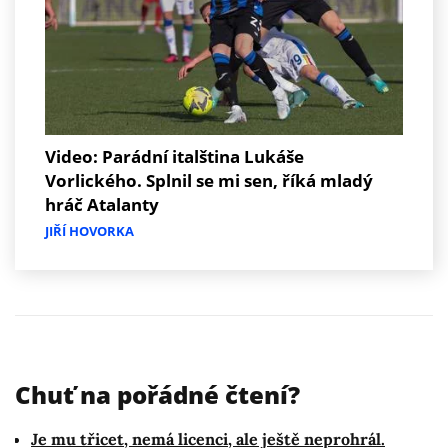
Video: Parádní italština Lukáše
Vorlického. Splnil se mi sen, říká mladý
hráč Atalanty
JIŘÍ HOVORKA
Chuť na pořádné čtení?
Je mu třicet, nemá licenci, ale ještě neprohrál.