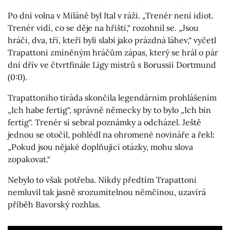
Po dni volna v Miláně byl Ital v ráži. „Trenér není idiot.
Trenér vidí, co se děje na hřišti,“ rozohnil se. „Jsou
hráči, dva, tři, kteří byli slabí jako prázdná láhev,“ vyčetl
Trapattoni zmíněným hráčům zápas, který se hrál o pár
dní dřív ve čtvrtfinále Ligy mistrů s Borussií Dortmund
(0:0).
Trapattoniho tiráda skončila legendárním prohlášením
„Ich habe fertig“, správně německy by to bylo „Ich bin
fertig“. Trenér si sebral poznámky a odcházel. Ještě
jednou se otočil, pohlédl na ohromené novináře a řekl:
„Pokud jsou nějaké doplňující otázky, mohu slova
zopakovat.“
Nebylo to však potřeba. Nikdy předtím Trapattoni
nemluvil tak jasně srozumitelnou němčinou, uzavírá
příběh Bavorský rozhlas.