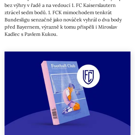
bez výhry v řadě a na vedoucí 1. FC Kaiserslautern
ztrácel sedm bodů. 1. FCK mimochodem tenkrát
Bundesligu senzačně jako nováček vyhrál o dva body
před Bayernem, výrazně k tomu přispěli i Miroslav
Kadlec s Pavlem Kukou.