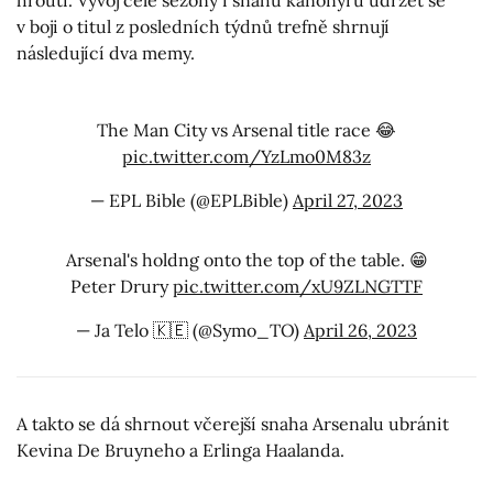
hroutí. Vývoj celé sezony i snahu kanonýrů udržet se
v boji o titul z posledních týdnů trefně shrnují
následující dva memy.
The Man City vs Arsenal title race 😂
pic.twitter.com/YzLmo0M83z
— EPL Bible (@EPLBible)
April 27, 2023
Arsenal's holdng onto the top of the table. 😁
Peter Drury
pic.twitter.com/xU9ZLNGTTF
— Ja Telo 🇰🇪 (@Symo_TO)
April 26, 2023
A takto se dá shrnout včerejší snaha Arsenalu ubránit
Kevina De Bruyneho a Erlinga Haalanda.