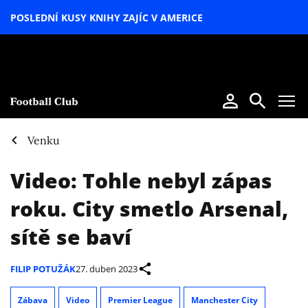
POSLEDNÍ KUSY KNIHY ZAJÍC V AMERICE
LETNÍ
SPECIÁL
Venku
Video: Tohle nebyl zápas
roku. City smetlo Arsenal,
sítě se baví
FILIP POTUŽÁK
27. duben 2023
Zábava
Video
Premier League
Manchester City