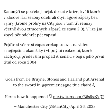
Kanonýři se potřebují nějak dostat z krize, kvůli které
v klíčové fázi sezony odehráli čtyři ligové zápasy bez
výhry (kromě prohry na City jsou v tom tři remízy
včetně dvou ztracených zápasů ze stavu 2:0). V lize jim
zbývá pět odehrát pět zápasů.
Pojďte si včerejší zápas zrekapitulovat na videu
s nejlepšími okamžiky i vtipnými reakcemi, které
zachycují především propad Arsenalu v boji o jeho první
titul od roku 2004.
Goals from De Bruyne, Stones and Haaland put Arsenal
to the sword in
@premierleague
title clash! 💪
Here's how it happened 👇
pic.twitter.com/36s6scZq7F
— Manchester City (@ManCity)
April 26, 2023