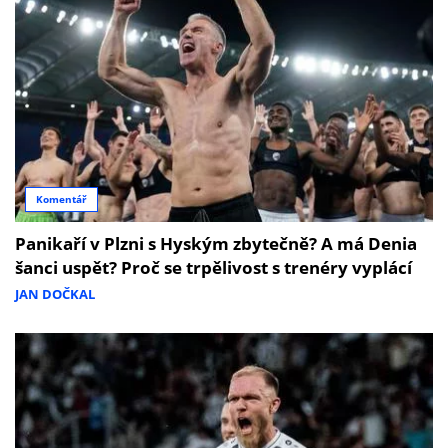
Komentář
Panikaří v Plzni s Hyským zbytečně? A má Denia
šanci uspět? Proč se trpělivost s trenéry vyplácí
JAN DOČKAL