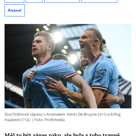
Arsenal
Dva hrdinové zápasu s Arsenalem. Kevin De Bruyne (2+1) a Erling
Haaland (1+2).
Foto: Profimedia
Měl to být zápas roku, ale byla z toho trapně