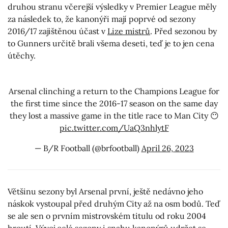
druhou stranu včerejší výsledky v Premier League měly
za následek to, že kanonýři mají poprvé od sezony
2016/17 zajištěnou účast v
Lize mistrů
. Před sezonou by
to Gunners určitě brali všema deseti, teď je to jen cena
útěchy.
Arsenal clinching a return to the Champions League for
the first time since the 2016-17 season on the same day
they lost a massive game in the title race to Man City 😶
pic.twitter.com/UaQ3nhlytF
— B/R Football (@brfootball)
April 26, 2023
Většinu sezony byl Arsenal první, ještě nedávno jeho
náskok vystoupal před druhým City až na osm bodů. Teď
se ale sen o prvním mistrovském titulu od roku 2004