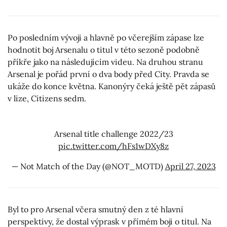
Po posledním vývoji a hlavně po včerejším zápase lze
hodnotit boj Arsenalu o titul v této sezoně podobně
příkře jako na následujícím videu. Na druhou stranu
Arsenal je pořád první o dva body před City. Pravda se
ukáže do konce května. Kanonýry čeká ještě pět zápasů
v lize, Citizens sedm.
Arsenal title challenge 2022/23
pic.twitter.com/hFs1wDXy8z
— Not Match of the Day (@NOT_MOTD)
April 27, 2023
Byl to pro Arsenal včera smutný den z té hlavní
perspektivy, že dostal výprask v přímém boji o titul. Na