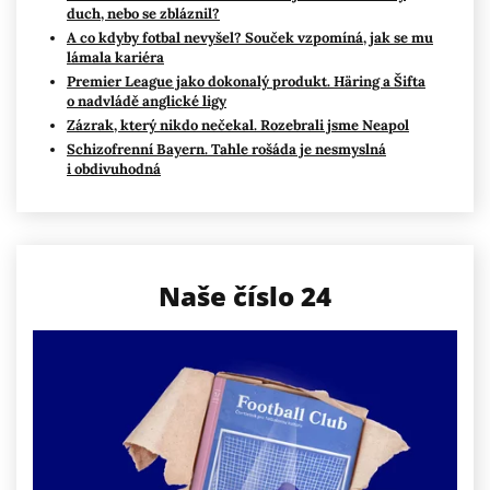
duch, nebo se zbláznil?
A co kdyby fotbal nevyšel? Souček vzpomíná, jak se mu
lámala kariéra
Premier League jako dokonalý produkt. Häring a Šifta
o nadvládě anglické ligy
Zázrak, který nikdo nečekal. Rozebrali jsme Neapol
Schizofrenní Bayern. Tahle rošáda je nesmyslná
i obdivuhodná
Naše číslo 24