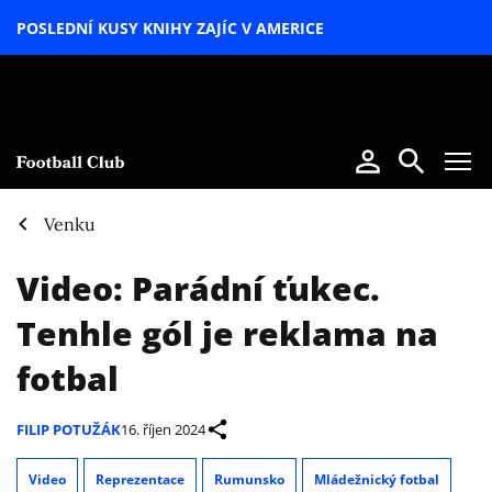
POSLEDNÍ KUSY KNIHY ZAJÍC V AMERICE
LETNÍ
SPECIÁL
Venku
Video: Parádní ťukec.
Tenhle gól je reklama na
fotbal
FILIP POTUŽÁK
16. říjen 2024
Video
Reprezentace
Rumunsko
Mládežnický fotbal