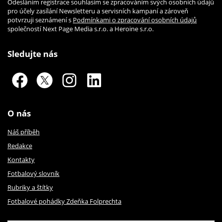
Odesláním registrace souhlasím se zpracováním svých osobních údajů
pro účely zasílání Newsletteru a servisních kampaní a zároveň
potvrzuji seznámení s
Podmínkami o zpracování osobních údajů
společností Next Page Media s.r.o. a Heroine s.r.o.
Sledujte nás
O nás
Náš příběh
Redakce
Kontakty
Fotbalový slovník
Rubriky a štítky
Fotbalové pohádky Zdeňka Folprechta