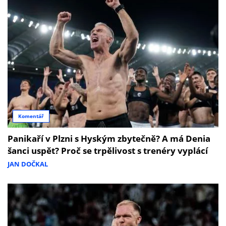
Komentář
Panikaří v Plzni s Hyským zbytečně? A má Denia
šanci uspět? Proč se trpělivost s trenéry vyplácí
JAN DOČKAL