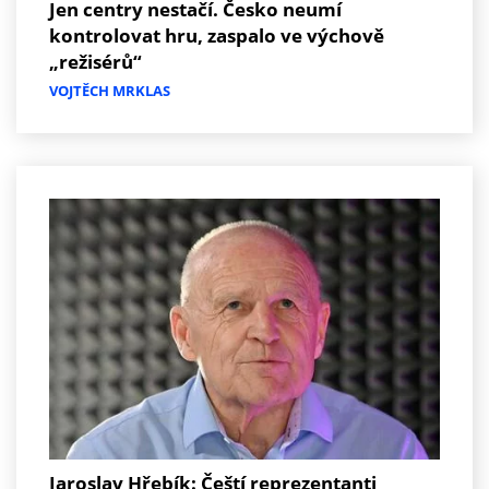
Jen centry nestačí. Česko neumí
kontrolovat hru, zaspalo ve výchově
„režisérů“
VOJTĚCH MRKLAS
Jaroslav Hřebík: Čeští reprezentanti