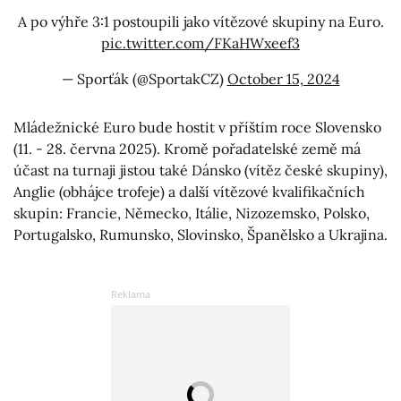
A po výhře 3:1 postoupili jako vítězové skupiny na Euro.
pic.twitter.com/FKaHWxeef3
— Sporťák (@SportakCZ)
October 15, 2024
Mládežnické Euro bude hostit v příštím roce Slovensko
(11. - 28. června 2025). Kromě pořadatelské země má
účast na turnaji jistou také Dánsko (vítěz české skupiny),
Anglie (obhájce trofeje) a další vítězové kvalifikačních
skupin: Francie, Německo, Itálie, Nizozemsko, Polsko,
Portugalsko, Rumunsko, Slovinsko, Španělsko a Ukrajina.