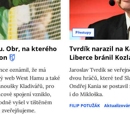
Přestupy
. Obr, na kterého
Tvrdík narazil na K
son
Liberce bránil Kozl
nce oznámil, že má
Jaroslav Tvrdík se veřej
ový web West Hamu a také
dvou hráčů, které teď Sl
fanoušky Kladivářů, pro
Ondřej Kania se postavil 
dcové spojení vzniklo,
i do Mikloška.
vodně vyšel v tištěném
FILIP POTUŽÁK
Aktualizová
 zveřejňujeme.