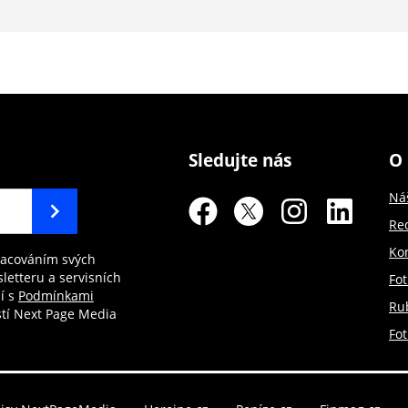
Sledujte nás
O 
Ná
Re
Ko
racováním svých
letteru a servisních
Fot
í s
Podmínkami
Rub
tí Next Page Media
Fo