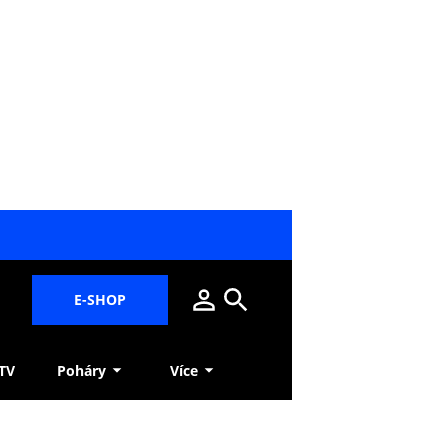
E-SHOP
 TV
Poháry
Více