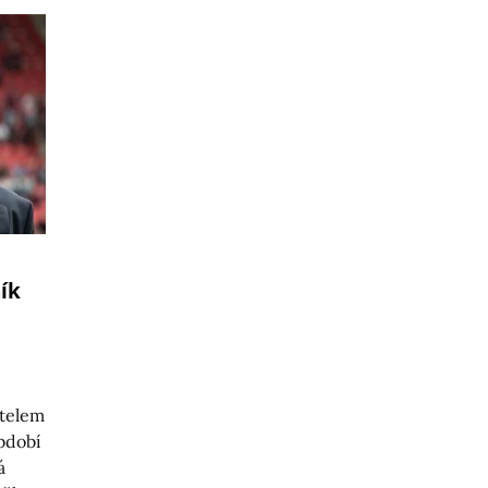
ník
itelem
bdobí
á