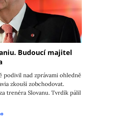
aniu. Budoucí majitel
a
ně podivil nad zprávami ohledně
avia zkouší zobchodovat.
za trenéra Slovanu. Tvrdík pálil
no
8