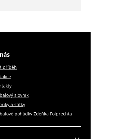
nás
š příběh
dakce
ntakty
balový slovník
riky a štítky
tbalové pohádky Zdeňka Folprechta