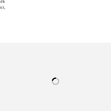
děk
ci,