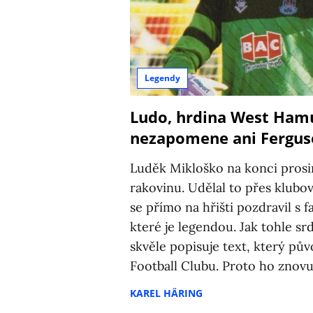
Legendy
Ludo, hrdina West Hamu
nezapomene ani Fergu
Luděk Mikloško na konci prosi
rakovinu. Udělal to přes klub
se přímo na hřišti pozdravil s 
které je legendou. Jak tohle sr
skvěle popisuje text, který pů
Football Clubu. Proto ho znovu
KAREL HÄRING