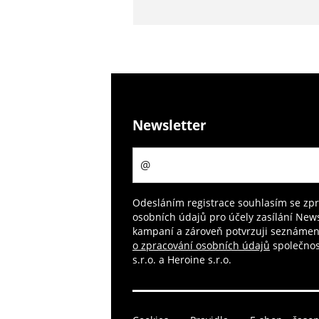
Newsletter
Odesláním registrace souhlasím se zp
osobních údajů pro účely zasílání News
kampaní a zároveň potvrzuji seznámen
o zpracování osobních údajů
společnos
s.r.o. a Heroine s.r.o.