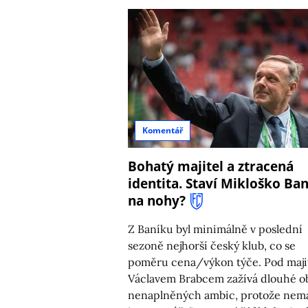
Komentář
Bohatý majitel a ztracená
identita. Staví Mikloško Ba
na nohy?
Z Baníku byl minimálně v poslední
sezoně nejhorší český klub, co se
poměru cena/výkon týče. Pod maj
Václavem Brabcem zažívá dlouhé o
nenaplněných ambic, protože nem