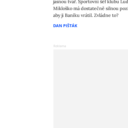
jasnou tvář. Sportovní šéf klubu Lu
Mikloško má dostatečně silnou pozi
aby ji Baníku vrátil. Zvládne to?
DAN PIŠTÁK