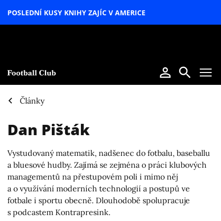
POSLEDNÍ KUSY KNIHY ZAJÍC V AMERICE
LETNÍ
SPECIÁL
Články
Dan Pišták
Vystudovaný matematik, nadšenec do fotbalu, baseballu
a bluesové hudby. Zajímá se zejména o práci klubových
managementů na přestupovém poli i mimo něj
a o využívání moderních technologií a postupů ve
fotbale i sportu obecně. Dlouhodobě spolupracuje
s podcastem Kontrapresink.