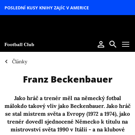
POSLEDNÍ KUSY KNIHY ZAJÍC V AMERICE
LETNÍ
SPECIÁL
Články
Franz Beckenbauer
Jako hráč a trenér měl na německý fotbal
málokdo takový vliv jako Beckenbauer. Jako hráč
se stal mistrem světa a Evropy (1972 a 1974), jako
trenér dovedl sjednocené Německo k titulu na
mistrovství světa 1990 v Itálii - a na klubové