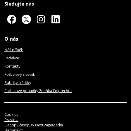
Sledujte nás
O nás
Náš příběh
Redakce
Kontakty
Fotbalový slovník
Rubriky a štítky
Fotbalové pohádky Zdeňka Folprechta
Cookies
Pravidla
E-shop - časopisy NextPageMedia
Heroine.cz