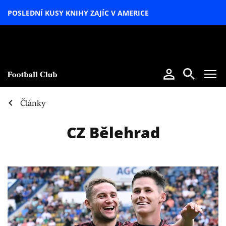
POSLEDNÍ KUSY KNIHY ZAJÍC V AMERICE
LETNÍ
SPECIÁL
Články
CZ Bělehrad