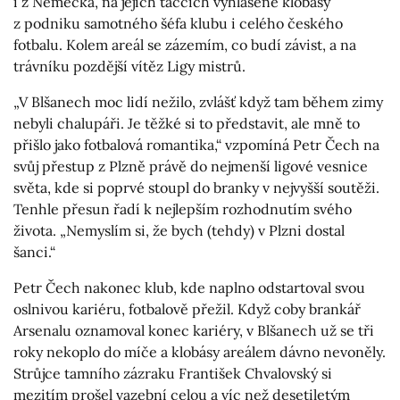
i z Německa, na jejich táccích vyhlášené klobásy
z podniku samotného šéfa klubu i celého českého
fotbalu. Kolem areál se zázemím, co budí závist, a na
trávníku pozdější vítěz Ligy mistrů.
„V Blšanech moc lidí nežilo, zvlášť když tam během zimy
nebyli chalupáři. Je těžké si to představit, ale mně to
přišlo jako fotbalová romantika,“ vzpomíná Petr Čech na
svůj přestup z Plzně právě do nejmenší ligové vesnice
světa, kde si poprvé stoupl do branky v nejvyšší soutěži.
Tenhle přesun řadí k nejlepším rozhodnutím svého
života. „Nemyslím si, že bych (tehdy) v Plzni dostal
šanci.“
Petr Čech nakonec klub, kde naplno odstartoval svou
oslnivou kariéru, fotbalově přežil. Když coby brankář
Arsenalu oznamoval konec kariéry, v Blšanech už se tři
roky nekoplo do míče a klobásy areálem dávno nevoněly.
Strůjce tamního zázraku František Chvalovský si
mezitím prošel vazební celou a víc než desetiletým