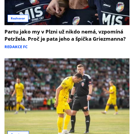
Rozhovor
Partu jako my v Plzni už nikdo nemá, vzpomíná
Petržela. Proč je pata jeho a špička Griezmanna?
REDAKCE FC