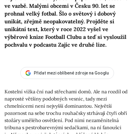
ve vazbě. Malými obcemi v Česku 90. let se
prohnal velký fotbal. Šlo o světový i dobový
unikát, zřejmě neopakovatelný. Projděte si
unikátní text, který v roce 2022 vyšel ve
výběrové knize Football Clubu a teď si vysloužil
pochvalu v podcastu Zajíc ve druhé lize.
Přidat mezi oblíbené zdroje na Googlu
Kostelní vížka ční nad střechami domů. Ale na rozdíl od
naprosté většiny podobných vesnic, tady mezi
chmelnicemi není nejvyšší dominantou. Největší
pozornost na sebe trochu rouhačsky strhávají čtyři obří
stožáry umělého osvětlení. Pod nimi nezaměnitelná
tribuna s pestrobarevnými sedačkami, na ní fanoušci