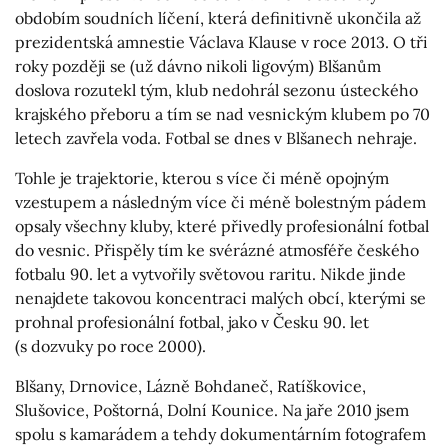
obdobím soudních líčení, která definitivně ukončila až
prezidentská amnestie Václava Klause v roce 2013. O tři
roky později se (už dávno nikoli ligovým) Blšanům
doslova rozutekl tým, klub nedohrál sezonu ústeckého
krajského přeboru a tím se nad vesnickým klubem po 70
letech zavřela voda. Fotbal se dnes v Blšanech nehraje.
Tohle je trajektorie, kterou s více či méně opojným
vzestupem a následným více či méně bolestným pádem
opsaly všechny kluby, které přivedly profesionální fotbal
do vesnic. Přispěly tím ke svérázné atmosféře českého
fotbalu 90. let a vytvořily světovou raritu. Nikde jinde
nenajdete takovou koncentraci malých obcí, kterými se
prohnal profesionální fotbal, jako v Česku 90. let
(s dozvuky po roce 2000).
Blšany, Drnovice, Lázně Bohdaneč, Ratíškovice,
Slušovice, Poštorná, Dolní Kounice. Na jaře 2010 jsem
spolu s kamarádem a tehdy dokumentárním fotografem