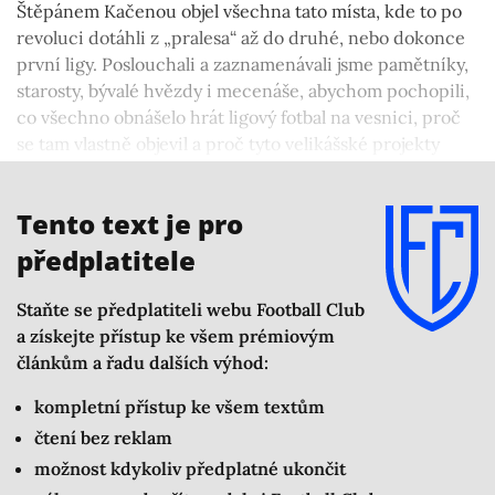
Štěpánem Kačenou objel všechna tato místa, kde to po
revoluci dotáhli z „pralesa“ až do druhé, nebo dokonce
první ligy. Poslouchali a zaznamenávali jsme pamětníky,
starosty, bývalé hvězdy i mecenáše, abychom pochopili,
co všechno obnášelo hrát ligový fotbal na vesnici, proč
se tam vlastně objevil a proč tyto velikášské projekty
musely nevyhnutelně skončit – některé v krtincích,
plísni a nenávratnu.
Tento text je pro
předplatitele
Staňte se předplatiteli webu Football Club
a získejte přístup ke všem prémiovým
článkům a řadu dalších výhod:
kompletní přístup ke všem textům
čtení bez reklam
možnost kdykoliv předplatné ukončit