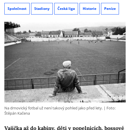
Společnost
Stadiony
Česká liga
Historie
Peníze
Na drnovický fotbal už není takový pohled jako před lety.
Foto:
Štěpán Kačena
Vajíčka až do kabiny, děti v popelnicích, bossové