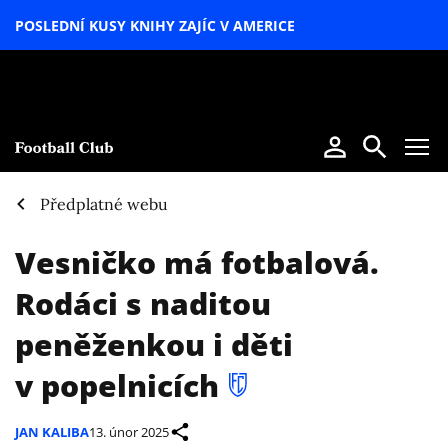
POSLEDNÍ KUSY KNIHY ZAJÍC V AMERICE
LETNÍ
SPECIÁL
Předplatné webu
Vesničko má fotbalová.
Rodáci s naditou
peněženkou i děti
v popelnicích
JAN KALIBA
13. únor 2025