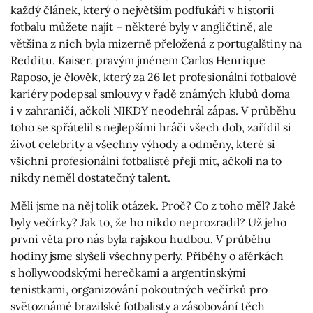
každý článek, který o největším podfukáři v historii
fotbalu můžete najít – některé byly v angličtině, ale
většina z nich byla mizerně přeložená z portugalštiny na
Redditu. Kaiser, pravým jménem Carlos Henrique
Raposo, je člověk, který za 26 let profesionální fotbalové
kariéry podepsal smlouvy v řadě známých klubů doma
i v zahraničí, ačkoli NIKDY neodehrál zápas. V průběhu
toho se spřátelil s nejlepšími hráči všech dob, zařídil si
život celebrity a všechny výhody a odměny, které si
všichni profesionální fotbalisté přejí mít, ačkoli na to
nikdy neměl dostatečný talent.
Měli jsme na něj tolik otázek. Proč? Co z toho měl? Jaké
byly večírky? Jak to, že ho nikdo neprozradil? Už jeho
první věta pro nás byla rajskou hudbou. V průběhu
hodiny jsme slyšeli všechny perly. Příběhy o aférkách
s hollywoodskými herečkami a argentinskými
tenistkami, organizování pokoutných večírků pro
světoznámé brazilské fotbalisty a zásobování těch