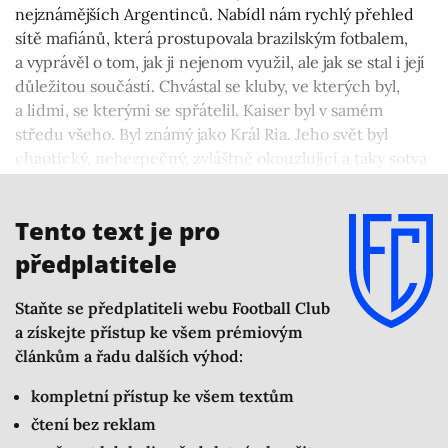
nejznámějších Argentinců. Nabídl nám rychlý přehled
sítě mafiánů, která prostupovala brazilským fotbalem,
a vyprávěl o tom, jak ji nejenom využil, ale jak se stal i její
důležitou součástí. Chvástal se kluby, ve kterých byl,
a lidmi, se kterými se spřátelil. Kaiser byl v samém
středu všeho. Byl známý jako Král Ria. Jeho svět byl
chaotický, nebezpečný, zvláštně okouzlující a taky sotva
uvěřitelný. Ale v průběhu následujících dvou let nás ten
svět plně pohltil.
Tento text je pro
předplatitele
Staňte se předplatiteli webu Football Club
a získejte přístup ke všem prémiovým
článkům a řadu dalších výhod:
kompletní přístup ke všem textům
čtení bez reklam