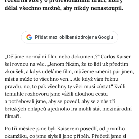
dělal všechno možné, aby nikdy nenastoupil.
Přidat mezi oblíbené zdroje na Googlu
„Děláme normální film, nebo dokument?“ Carlos Kaiser
šel rovnou na věc. „Jenom říkám, že to lidi už předtím
zkoušeli, a když uděláme film, můžeme změnit pár jmen,
míst a může to všechno ven… Ale když vám řeknu
pravdu, no, to pak všechny ty věci musí zůstat.“ Kvůli
tomuhle rozhovoru jsme vážili dlouhou cestu
a potřebovali jsme, aby se povedl, aby se z nás tří
britských chlapců a jednoho Ira mohli stát mezinárodní
filmaři.
Po tři měsíce jsme byli Kaiserem posedlí, od prvního
okamžiku, co jsme slyšeli jeho příběh. Přečetli jsme si