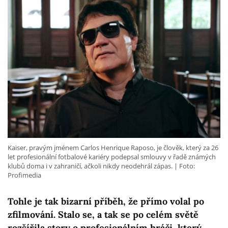
Kaiser, pravým jménem Carlos Henrique Raposo, je člověk, který za 26
let profesionální fotbalové kariéry podepsal smlouvy v řadě známých
klubů doma i v zahraničí, ačkoli nikdy neodehrál zápas.
Foto:
Profimedia
Tohle je tak bizarní příběh, že přímo volal po
zfilmování. Stalo se, a tak se po celém světě
rozšířila story o profesionálním hráči, který