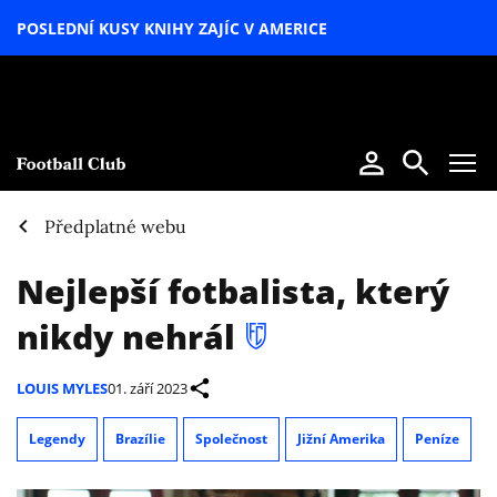
POSLEDNÍ KUSY KNIHY ZAJÍC V AMERICE
LETNÍ
SPECIÁL
Předplatné webu
Nejlepší fotbalista, který
nikdy nehrál
LOUIS MYLES
01. září 2023
Legendy
Brazílie
Společnost
Jižní Amerika
Peníze