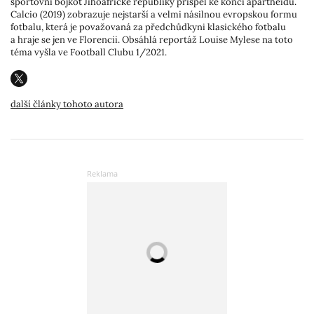
sportovní bojkot Jihoafrické republiky přispěl ke konci apartheidu.
Calcio (2019) zobrazuje nejstarší a velmi násilnou evropskou formu
fotbalu, která je považovaná za předchůdkyni klasického fotbalu
a hraje se jen ve Florencii. Obsáhlá reportáž Louise Mylese na toto
téma vyšla ve Football Clubu 1/2021.
další články tohoto autora