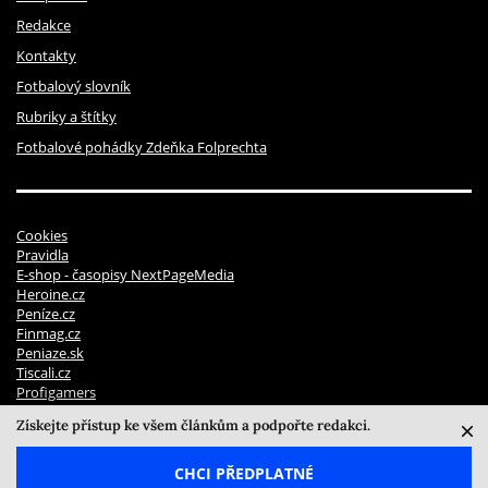
Redakce
Kontakty
Fotbalový slovník
Rubriky a štítky
Fotbalové pohádky Zdeňka Folprechta
Cookies
Pravidla
E-shop - časopisy NextPageMedia
Heroine.cz
Peníze.cz
Finmag.cz
Peniaze.sk
Tiscali.cz
Profigamers
Pravidla soutěží
Získejte přístup ke všem článkům a podpořte redakci.
© 2026 NextPage Media, s.r.o. | ISSN 2694 - 7072
CHCI PŘEDPLATNÉ
sinfin.digital