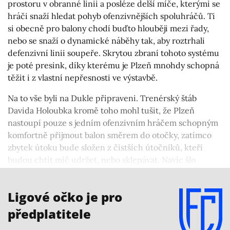
prostoru v obranné linii a posléze delší míče, kterými se
hráči snaží hledat pohyb ofenzivnějších spoluhráčů. Ti
si obecně pro balony chodí buďto hlouběji mezi řady,
nebo se snaží o dynamické náběhy tak, aby roztrhali
defenzivní linii soupeře. Skrytou zbraní tohoto systému
je poté presink, díky kterému je Plzeň mnohdy schopná
těžit i z vlastní nepřesnosti ve výstavbě.
Na to vše byli na Dukle připraveni. Trenérský štáb
Davida Holoubka kromě toho mohl tušit, že Plzeň
nastoupí pouze s jedním ofenzivním hráčem schopným
komfortně přijmout balon směrem do otočky, zatímco
zbytek útoku bude složen z čistších útočníků, kteří
budou chtít míč udržet, nebo sklepávat. Navíc šlo
počítat i se současnými nevýraznými výkony středových
hráčů Viktorky.
Ligové očko je pro
předplatitele