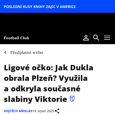
POSLEDNÍ KUSY KNIHY ZAJÍC V AMERICE
LETNÍ
SPECIÁL
Předplatné webu
Ligové očko: Jak Dukla
obrala Plzeň? Využila
a odkryla současné
slabiny Viktorie
VOJTĚCH MRKLAS
19. srpen 2025