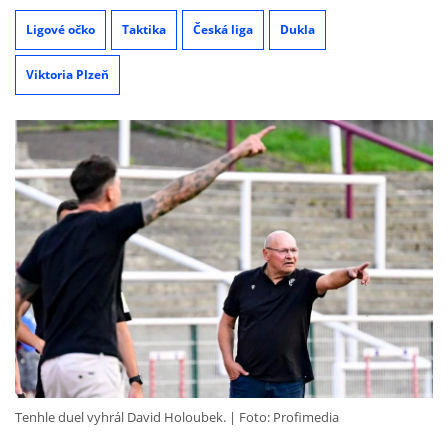
Ligové očko
Taktika
Česká liga
Dukla
Viktoria Plzeň
Tenhle duel vyhrál David Holoubek.
Foto: Profimedia