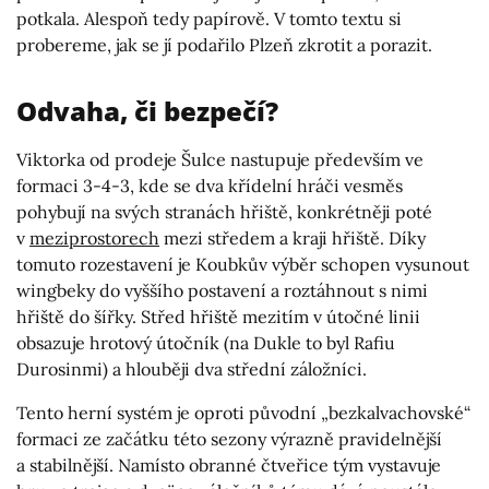
potkala. Alespoň tedy papírově. V tomto textu si
probereme, jak se jí podařilo Plzeň zkrotit a porazit.
Odvaha, či bezpečí?
Viktorka od prodeje Šulce nastupuje především ve
formaci 3-4-3, kde se dva křídelní hráči vesměs
pohybují na svých stranách hřiště, konkrétněji poté
v
meziprostorech
mezi středem a kraji hřiště. Díky
tomuto rozestavení je Koubkův výběr schopen vysunout
wingbeky do vyššího postavení a roztáhnout s nimi
hřiště do šířky. Střed hřiště mezitím v útočné linii
obsazuje hrotový útočník (na Dukle to byl Rafiu
Durosinmi) a hlouběji dva střední záložníci.
Tento herní systém je oproti původní „bezkalvachovské“
formaci ze začátku této sezony výrazně pravidelnější
a stabilnější. Namísto obranné čtveřice tým vystavuje