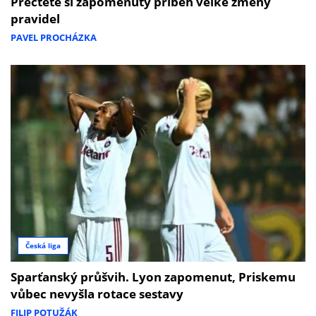
Přečtěte si zapomenutý příběh velké změny
pravidel
PAVEL PROCHÁZKA
Česká liga
Sparťanský průšvih. Lyon zapomenut, Priskemu
vůbec nevyšla rotace sestavy
FILIP POTUŽÁK