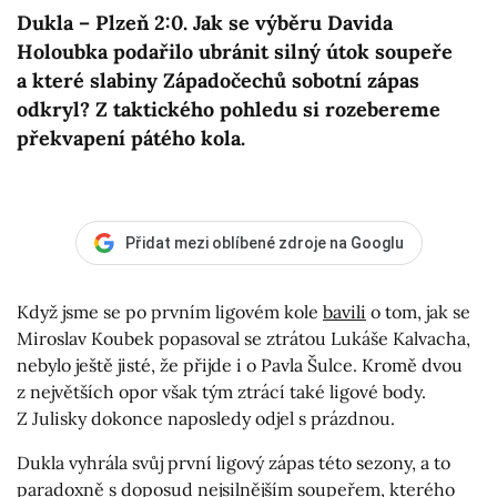
Dukla – Plzeň 2:0. Jak se výběru Davida
Holoubka podařilo ubránit silný útok soupeře
a které slabiny Západočechů sobotní zápas
odkryl? Z taktického pohledu si rozebereme
překvapení pátého kola.
Přidat mezi oblíbené zdroje na Googlu
Když jsme se po prvním ligovém kole
bavili
o tom, jak se
Miroslav Koubek popasoval se ztrátou Lukáše Kalvacha,
nebylo ještě jisté, že přijde i o Pavla Šulce. Kromě dvou
z největších opor však tým ztrácí také ligové body.
Z Julisky dokonce naposledy odjel s prázdnou.
Dukla vyhrála svůj první ligový zápas této sezony, a to
paradoxně s doposud nejsilnějším soupeřem, kterého