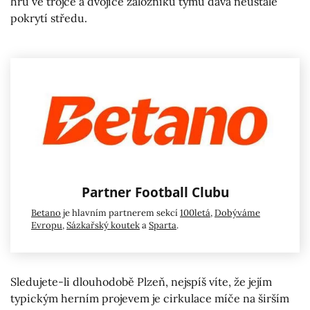
hru ve trojce a dvojice záložníků týmu dává neustále
pokrytí středu.
Partner Football Clubu
Betano
je hlavním partnerem sekcí
100letá
,
Dobýváme
Evropu
,
Sázkařský koutek
a
Sparta
.
Sledujete-li dlouhodobě Plzeň, nejspíš víte, že jejím
typickým herním projevem je cirkulace míče na širším