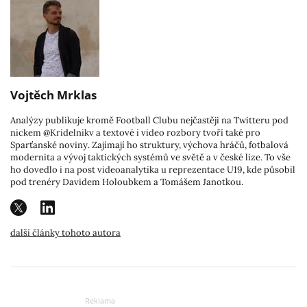
Vojtěch Mrklas
Analýzy publikuje kromě Football Clubu nejčastěji na Twitteru pod
nickem @Kridelnikv a textové i video rozbory tvoří také pro
Sparťanské noviny. Zajímají ho struktury, výchova hráčů, fotbalová
modernita a vývoj taktických systémů ve světě a v české lize. To vše
ho dovedlo i na post videoanalytika u reprezentace U19, kde působil
pod trenéry Davidem Holoubkem a Tomášem Janotkou.
další články tohoto autora