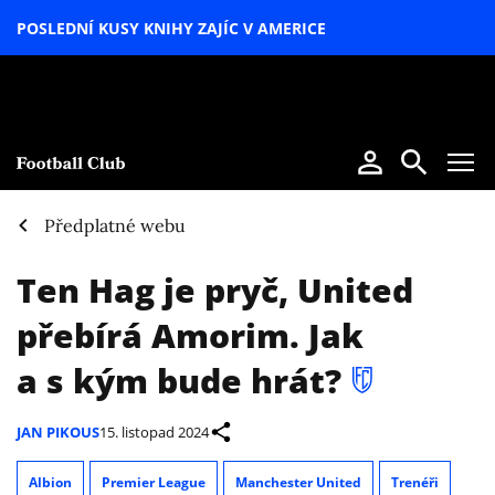
POSLEDNÍ KUSY KNIHY ZAJÍC V AMERICE
LETNÍ
SPECIÁL
Předplatné webu
Ten Hag je pryč, United
přebírá Amorim. Jak
a s kým bude hrát?
JAN PIKOUS
15. listopad 2024
Albion
Premier League
Manchester United
Trenéři