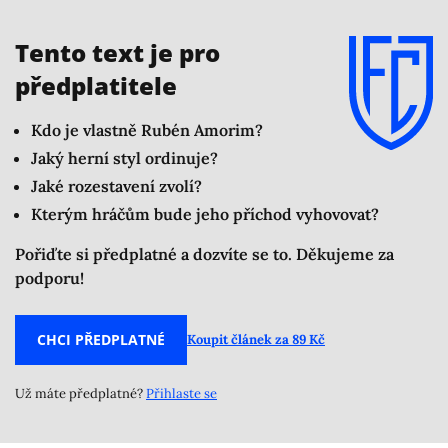
po něm United nesáhli hned, mohl by také klidně
skončit jinde – třeba u nejbližšího rivala.
Tento text je pro
předplatitele
Kdo je vlastně Rubén Amorim?
Jaký herní styl ordinuje?
Jaké rozestavení zvolí?
Kterým hráčům bude jeho příchod vyhovovat?
Pořiďte si předplatné a dozvíte se to. Děkujeme za
podporu!
CHCI PŘEDPLATNÉ
Koupit článek za 89 Kč
Už máte předplatné?
Přihlaste se