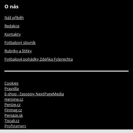
O nás
Náš příběh
Redakce
Kontakty
Fotbalový slovník
Rubriky a štítky
Fotbalové pohádky Zdeňka Folprechta
Cookies
Pravidla
E-shop - časopisy NextPageMedia
Heroine.cz
Peníze.cz
Finmag.cz
Peniaze.sk
Tiscali.cz
Profigamers
Pravidla soutěží