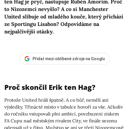
ten Hag je pryč, nastupuje Rubén Amorim. Proč
to Nizozemci nevyšlo? A co si Manchester
United slibuje od mladého kouče, který přichází
ze Sportingu Lisabon? Odpovídáme na
nejpalčivější otázky.
Přidat mezi oblíbené zdroje na Googlu
Proč skončil Erik ten Hag?
Protože United hráli špatně. A co hůř, neměli ani
výsledky. Třinácté místo v tabulce hovoří za vše. Ačkoliv
do ročníku vstupovali plni ambicí, povzbuzeni ziskem
FA Cupu nad městským rivalem City, ve finále sezonu
odepsali už v říjnu. Mužstvo se ani ve třetí Nizozemcově