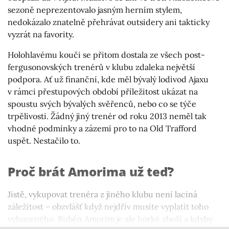
sezoně neprezentovalo jasným herním stylem,
nedokázalo znatelně přehrávat outsidery ani takticky
vyzrát na favority.
Holohlavému kouči se přitom dostala ze všech post-
fergusonovských trenérů v klubu zdaleka největší
podpora. Ať už finanční, kde měl bývalý lodivod Ajaxu
v rámci přestupových období příležitost ukázat na
spoustu svých bývalých svěřenců, nebo co se týče
trpělivosti. Žádný jiný trenér od roku 2013 neměl tak
vhodné podmínky a zázemí pro to na Old Trafford
uspět. Nestačilo to.
Proč brát Amorima už teď?
Jistě, vykupovat trenéra z jiného klubu není laciná
záležitost – obzvlášť když nejdřív musíte vyplatit toho
vyhozeného. Rubén Amorim je ale horké zboží a kdyby