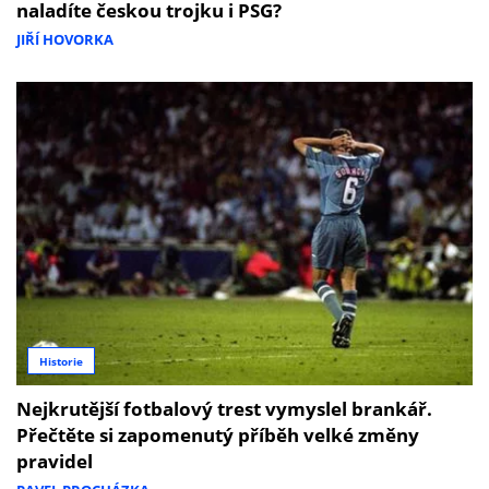
naladíte českou trojku i PSG?
JIŘÍ HOVORKA
Historie
Nejkrutější fotbalový trest vymyslel brankář.
Přečtěte si zapomenutý příběh velké změny
pravidel