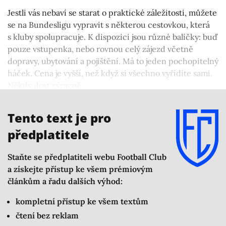
Jestli vás nebaví se starat o praktické záležitosti, můžete
se na Bundesligu vypravit s některou cestovkou, která
s kluby spolupracuje. K dispozici jsou různé balíčky: buď
pouze vstupenka, nebo rovnou celý zájezd včetně
dopravy, ubytování a pojištění. Má to jeden pochopitelný
háček. Cena je vyšší, než když si všechno vyřídíte sami.
Někdy dost výrazně.
Pojďme si tedy říct, jak na to jít po vlastní ose.
Tento text je pro
předplatitele
Staňte se předplatiteli webu Football Club
a získejte přístup ke všem prémiovým
článkům a řadu dalších výhod:
kompletní přístup ke všem textům
čtení bez reklam