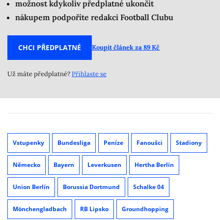
možnost kdykoliv předplatné ukončit
nákupem podpoříte redakci Football Clubu
CHCI PŘEDPLATNÉ
Koupit článek za 89 Kč
Už máte předplatné?
Přihlaste se
Vstupenky
Bundesliga
Peníze
Fanoušci
Stadiony
Německo
Bayern
Leverkusen
Hertha Berlín
Union Berlín
Borussia Dortmund
Schalke 04
Mönchengladbach
RB Lipsko
Groundhopping