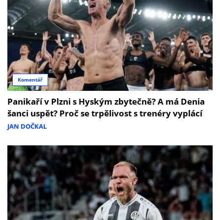
Komentář
Panikaří v Plzni s Hyským zbytečně? A má Denia
šanci uspět? Proč se trpělivost s trenéry vyplácí
JAN DOČKAL