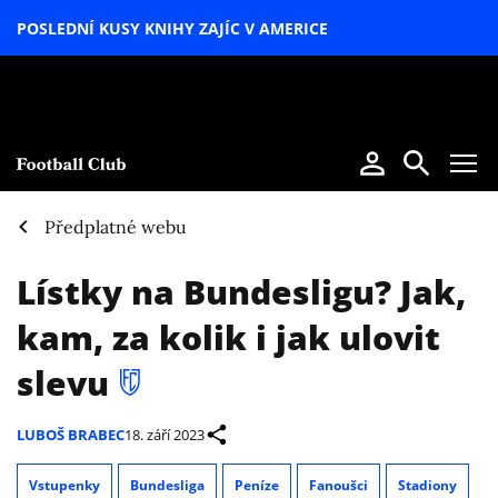
POSLEDNÍ KUSY KNIHY ZAJÍC V AMERICE
LETNÍ
SPECIÁL
Předplatné webu
Lístky na Bundesligu? Jak,
kam, za kolik i jak ulovit
slevu
LUBOŠ BRABEC
18. září 2023
Vstupenky
Bundesliga
Peníze
Fanoušci
Stadiony