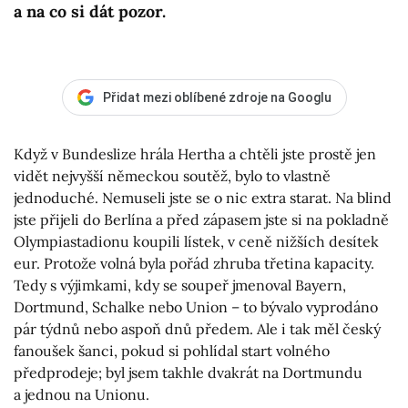
a na co si dát pozor.
Přidat mezi oblíbené zdroje na Googlu
Když v Bundeslize hrála Hertha a chtěli jste prostě jen
vidět nejvyšší německou soutěž, bylo to vlastně
jednoduché. Nemuseli jste se o nic extra starat. Na blind
jste přijeli do Berlína a před zápasem jste si na pokladně
Olympiastadionu koupili lístek, v ceně nižších desítek
eur. Protože volná byla pořád zhruba třetina kapacity.
Tedy s výjimkami, kdy se soupeř jmenoval Bayern,
Dortmund, Schalke nebo Union – to bývalo vyprodáno
pár týdnů nebo aspoň dnů předem. Ale i tak měl český
fanoušek šanci, pokud si pohlídal start volného
předprodeje; byl jsem takhle dvakrát na Dortmundu
a jednou na Unionu.