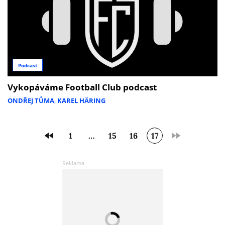
Podcast
Vykopáváme Football Club podcast
ONDŘEJ TŮMA
,
KAREL HÄRING
1
…
15
16
17