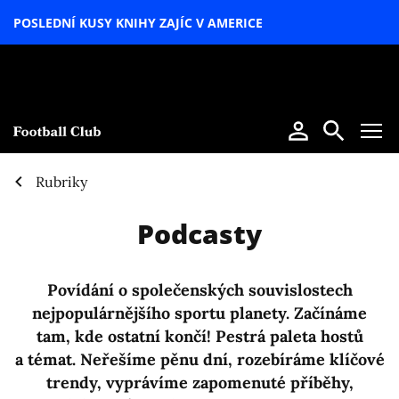
POSLEDNÍ KUSY KNIHY ZAJÍC V AMERICE
LETNÍ
SPECIÁL
Rubriky
Podcasty
Povídání o společenských souvislostech
nejpopulárnějšího sportu planety. Začínáme
tam, kde ostatní končí! Pestrá paleta hostů
a témat. Neřešíme pěnu dní, rozebíráme klíčové
trendy, vyprávíme zapomenuté příběhy,