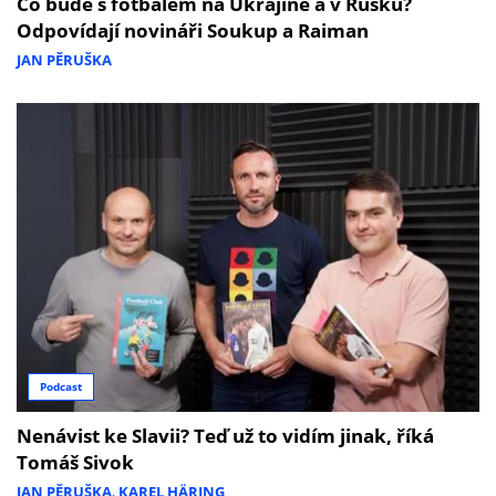
Co bude s fotbalem na Ukrajině a v Rusku?
Odpovídají novináři Soukup a Raiman
JAN PĚRUŠKA
Podcast
Nenávist ke Slavii? Teď už to vidím jinak, říká
Tomáš Sivok
JAN PĚRUŠKA
,
KAREL HÄRING