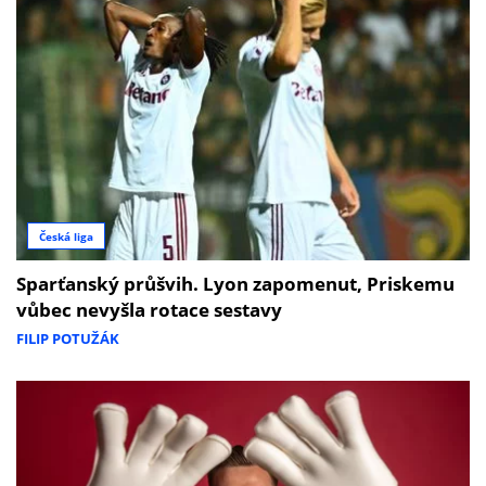
Česká liga
Sparťanský průšvih. Lyon zapomenut, Priskemu
vůbec nevyšla rotace sestavy
FILIP POTUŽÁK