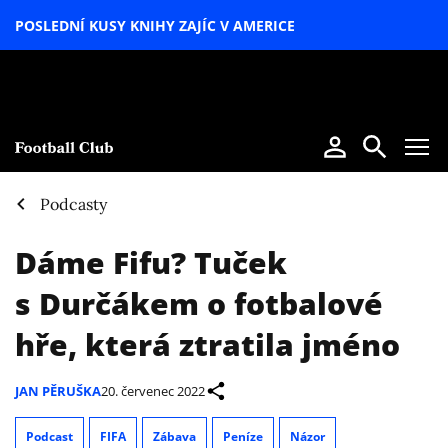
POSLEDNÍ KUSY KNIHY ZAJÍC V AMERICE
LETNÍ
SPECIÁL
Podcasty
Dáme Fifu? Tuček
s Durčákem o fotbalové
hře, která ztratila jméno
JAN PĚRUŠKA
20. červenec 2022
Podcast
FIFA
Zábava
Peníze
Názor