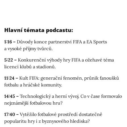
Hlavní témata podcastu:
1:16 –
Důvody konce partnerství FIFA a EA Sports
a vysoké příjmy tvůrců.
5:22 –
Konkurenční výhody hry FIFA a ožehavé téma
licencí klubů a stadionů.
11:24 –
Kult FIFA: generační fenomén, průnik fanoušků
fotbalu a hráčské komunity.
14:45 –
Technologický a herní vývoj. Co v čase formovalo
nejznámější fotbalovou hru?
17:40 –
Vytěžilo fotbalové prostředí dostatečně
popularitu hry i z byznysového hlediska?