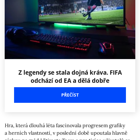
Z legendy se stala dojná kráva. FIFA
odchází od EA a dělá dobře
PŘEČÍST
Hra, která dlouhá léta fascinovala progresem grafiky
a herních vlastností, v poslední době upoutala hlavně