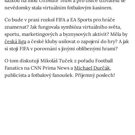
sázkou na mód
Ultimate Team
a pro tisíce uživatelů se
nevědomky stala virtuálním fotbalovým kasinem.
Co bude v praxi rozkol FIFA a EA Sports pro hráče
znamenat? Jak fungovala symbióza virtuálního světa,
sportu, marketingových a byznysových aktivit? Měla by
česká liga
a české kluby usilovat o zapojení do hry? A jak
si stojí FIFA v porovnání s jinými oblíbenými hrami?
O tom diskutují Mikoláš Tuček z pořadu Football
Fanatics na CNN Prima News a
Michael Durčák
,
publicista a fotbalový fanoušek. Příjemný poslech!