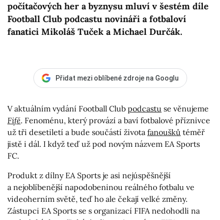
počítačových her a byznysu mluví v šestém díle
Football Club podcastu novináři a fotbaloví
fanatici Mikoláš Tuček a Michael Durčák.
Přidat mezi oblíbené zdroje na Googlu
V aktuálním vydání Football Club
podcastu
se věnujeme
Fifě
. Fenoménu, který provází a baví fotbalové příznivce
už tři desetiletí a bude součástí života
fanoušků
téměř
jistě i dál. I když teď už pod novým názvem EA Sports
FC.
Produkt z dílny EA Sports je asi nejúspěšnější
a nejoblíbenější napodobeninou reálného fotbalu ve
videoherním světě, teď ho ale čekají velké změny.
Zástupci EA Sports se s organizací FIFA nedohodli na