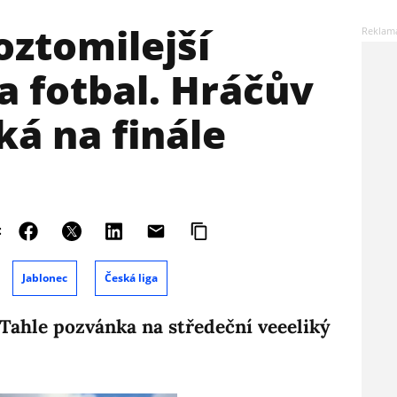
oztomilejší
 fotbal. Hráčův
ká na finále
:
Jablonec
Česká liga
. Tahle pozvánka na středeční veeeliký