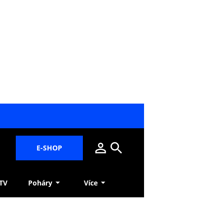
E-SHOP
 TV
Poháry
Více