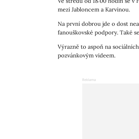
Ve středu od 18:00 hodin se v 
mezi Jabloncem a Karvinou.
Na první dobrou jde o dost nea
fanouškovské podpory. Také se
Výrazně to aspoň na sociálníc
pozvánkovým videem.