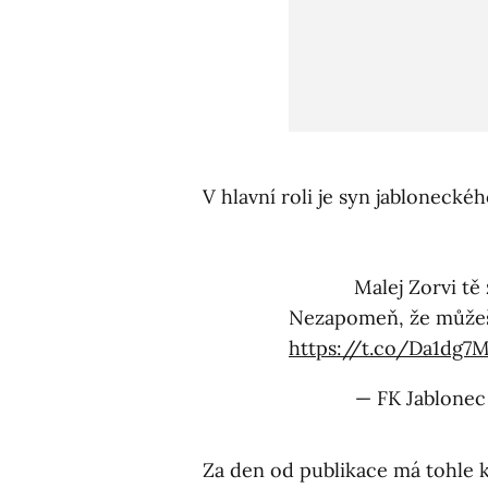
V hlavní roli je syn jabloneckéh
Malej Zorvi tě 
Nezapomeň, že můžeš 
https://t.co/Da1dg7
— FK Jablonec
Za den od publikace má tohle krá