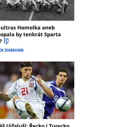
 ultras Homolka aneb
opala by tenkrát Sparta
?
ĚK ZIKMUND
š Ujfaluši: Řecko i Turecko