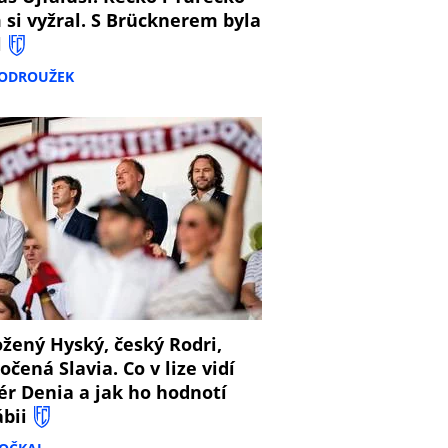
 si vyžral. S Brücknerem byla
l
PODROUŽEK
8
žený Hyský, český Rodri,
očená Slavia. Co v lize vidí
ér Denia a jak ho hodnotí
ábii