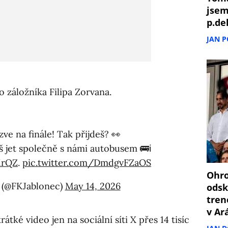
jsem
p.de
JAN 
o záložníka Filipa Zorvana.
zve na finále! Tak přijdeš? 👀
jet společně s námi autobusem 🚌ℹ️
MrQZ
.
pic.twitter.com/DmdgvFZaOS
Ohro
 (@FKJablonec)
May 14, 2026
odsk
tren
v Ar
tké video jen na sociální síti X přes 14 tisíc