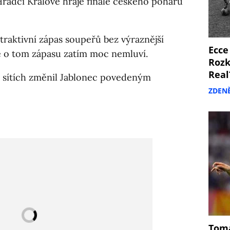
Hradci Králové hraje finále českého poháru
traktivní zápas soupeřů bez výraznější
Ecce
 o tom zápasu zatím moc nemluví.
Rozk
Real
h sítích změnil Jablonec povedeným
ZDEN
Tomá