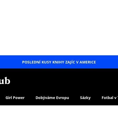
POSLEDNÍ KUSY KNIHY ZAJÍC V AMERICE
LETNÍ
SPECIÁL
Girl Power
Dobýváme Evropu
Sázky
Fotbal v