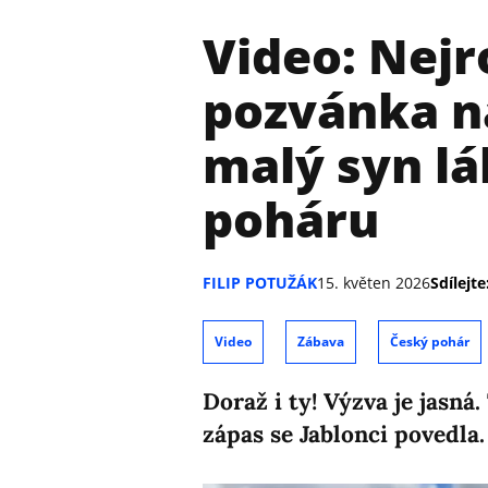
Video: Nejr
pozvánka na
malý syn lá
poháru
FILIP POTUŽÁK
15. květen 2026
Sdílejte
Video
Zábava
Český pohár
Doraž i ty! Výzva je jasná
zápas se Jablonci povedla.