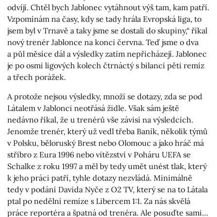
odvíjí. Chtěl bych Jablonec vytáhnout výš tam, kam patří.
Vzpomínám na časy, kdy se tady hrála Evropská liga, to
jsem byl v Trnavě a taky jsme se dostali do skupiny,“ říkal
nový trenér Jablonce na konci června. Teď jsme o dva
a půl měsíce dál a výsledky zatím nepřicházejí. Jablonec
je po osmi ligových kolech čtrnáctý s bilancí pěti remíz
a třech porážek.
A protože nejsou výsledky, množí se dotazy, zda se pod
Látalem v Jablonci neotřásá židle. Však sám ještě
nedávno říkal, že u trenérů vše závisí na výsledcích.
Jenomže trenér, který už vedl třeba Baník, několik týmů
v Polsku, běloruský Brest nebo Olomouc a jako hráč má
stříbro z Eura 1996 nebo vítězství v Poháru UEFA se
Schalke z roku 1997 a měl by tedy umět unést tlak, který
k jeho práci patří, tyhle dotazy nezvládá. Minimálně
tedy v podání Davida Nyče z O2 TV, který se na to Látala
ptal po nedělní remíze s Libercem 1:1. Za nás skvělá
práce reportéra a špatná od trenéra. Ale posuďte sami…