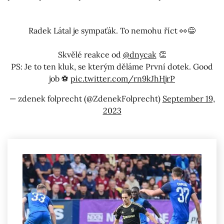
Radek Látal je sympaťák. To nemohu říct 👀😅
Skvělé reakce od
@dnycak
👏
PS: Je to ten kluk, se kterým děláme První dotek. Good
job ⚽️
pic.twitter.com/rn9kJhHjrP
— zdenek folprecht (@ZdenekFolprecht)
September 19,
2023