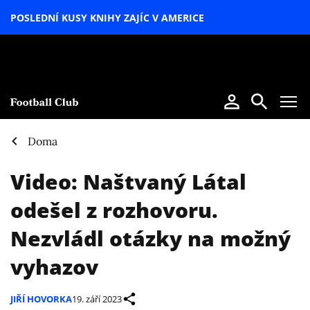
POSLEDNÍ KUSY KNIHY ZAJÍC V AMERICE
LETNÍ
SPECIÁL
Doma
Video: Naštvaný Látal
odešel z rozhovoru.
Nezvládl otázky na možný
vyhazov
JIŘÍ HOVORKA
19. září 2023