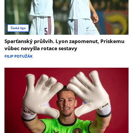
Česká liga
Sparťanský průšvih. Lyon zapomenut, Priskemu
vůbec nevyšla rotace sestavy
FILIP POTUŽÁK