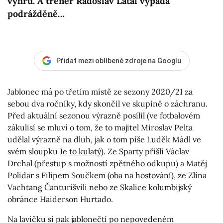
výhru. A trenér Radoslav Látal vypadá
podrážděně…
Přidat mezi oblíbené zdroje na Googlu
Jablonec má po třetím místě ze sezony 2020/21 za
sebou dva ročníky, kdy skončil ve skupině o záchranu.
Před aktuální sezonou výrazně posílil (ve fotbalovém
zákulisí se mluví o tom, že to majitel Miroslav Pelta
udělal výrazně na dluh, jak o tom píše Luděk Mádl ve
svém sloupku
Je to kulatý
). Ze Sparty přišli Václav
Drchal (přestup s možností zpětného odkupu) a Matěj
Polidar s Filipem Součkem (oba na hostování), ze Zlína
Vachtang Čanturišvili nebo ze Skalice kolumbijský
obránce Haiderson Hurtado.
Na lavičku si pak jablonečtí po nepovedeném