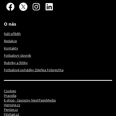
O nás
Náš příběh
Redakce
Kontakty
Fotbalový slovník
Rubriky a štítky
Fotbalové pohádky Zdeňka Folprechta
Cookies
Pravidla
E-shop - časopisy NextPageMedia
Heroine.cz
Peníze.cz
Finmag.cz