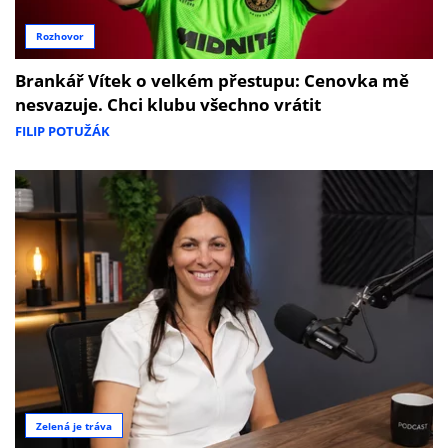
Rozhovor
Brankář Vítek o velkém přestupu: Cenovka mě
nesvazuje. Chci klubu všechno vrátit
FILIP POTUŽÁK
Zelená je tráva