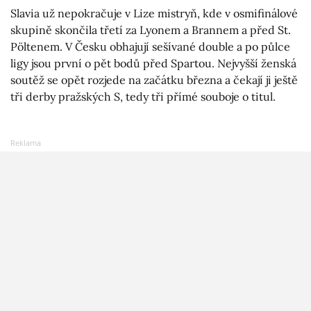
Slavia už nepokračuje v Lize mistryň, kde v osmifinálové
skupině skončila třetí za Lyonem a Brannem a před St.
Pöltenem. V Česku obhajují sešívané double a po půlce
ligy jsou první o pět bodů před Spartou. Nejvyšší ženská
soutěž se opět rozjede na začátku března a čekají ji ještě
tři derby pražských S, tedy tři přímé souboje o titul.