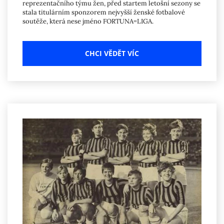
reprezentačního týmu žen, před startem letošní sezony se
stala titulárním sponzorem nejvyšší ženské fotbalové
soutěže, která nese jméno FORTUNA=LIGA.
CHCI VĚDĚT VÍC