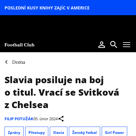
POSLEDNÍ KUSY KNIHY ZAJÍC V AMERICE
LETNÍ
SPECIÁL
Doma
Slavia posiluje na boj
o titul. Vrací se Svitková
z Chelsea
FILIP POTUŽÁK
05. únor 2024
Zprávy
Přestupy
Slavia
Ženský fotbal
Girl Power