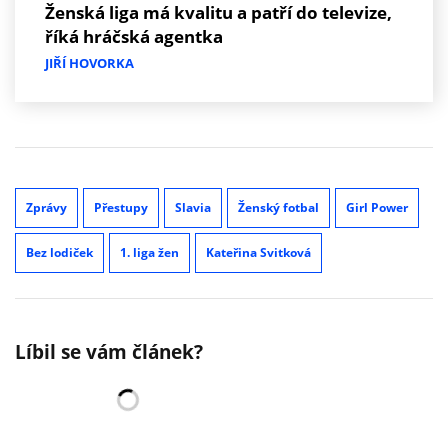
Ženská liga má kvalitu a patří do televize,
říká hráčská agentka
JIŘÍ HOVORKA
Zprávy
Přestupy
Slavia
Ženský fotbal
Girl Power
Bez lodiček
1. liga žen
Kateřina Svitková
Líbil se vám článek?