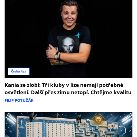
Česká liga
Kania se zlobí: Tři kluby v lize nemají potřebné
osvětlení. Další přes zimu netopí. Chtějme kvalitu
FILIP POTUŽÁK