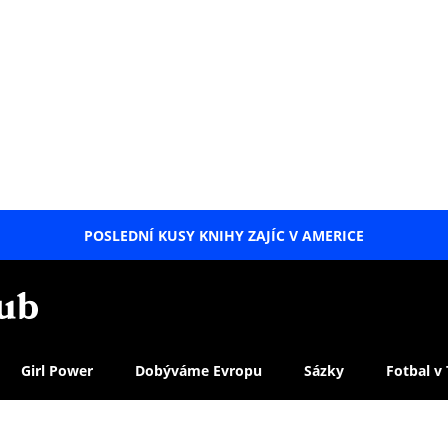
POSLEDNÍ KUSY KNIHY ZAJÍC V AMERICE
LETNÍ
SPECIÁL
Girl Power
Dobýváme Evropu
Sázky
Fotbal v