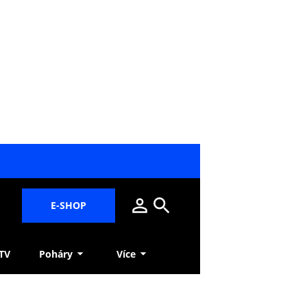
E-SHOP
 TV
Poháry
Více