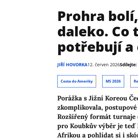
Prohra bolí
daleko. Co 
potřebují a
JIŘÍ HOVORKA
12. červen 2026
Sdílejte:
Cesta do Ameriky
MS 2026
Re
Porážka s Jižní Koreou Če
zkomplikovala, postupové 
Rozšířený formát turnaje 
pro Koubkův výběr je teď 
Afrikou a pohlídat si i sk