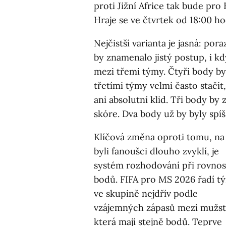
proti Jižní Africe tak bude pr
Hraje se ve čtvrtek od 18:00 h
Nejčistší varianta je jasná: por
by znamenalo jistý postup, i kd
mezi třemi týmy. Čtyři body by
třetími týmy velmi často stačit
ani absolutní klid. Tři body by
skóre. Dva body už by byly spíš
Klíčová změna oproti tomu, na
byli fanoušci dlouho zvyklí, je
systém rozhodování při rovnos
bodů. FIFA pro MS 2026 řadí t
ve skupině nejdřív podle
vzájemných zápasů mezi mužst
která mají stejně bodů. Teprve