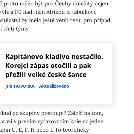
vě proto může být pro Čechy důležitý nejen
 Výhra 1:0 nad Jižní Afrikou je tabulkově
vítězství by mělo ještě větší cenu pro případ,
í třetí týmy.
Kapitánovo kladivo nestačilo.
Korejci zápas otočili a pak
přežili velké české šance
JIŘÍ HOVORKA
Aktualizováno
okud ze skupiny postoupí? Záleží na tom,
 narazí v prvním vyřazovacím kole na jeden
upin C, E, F, H nebo I. To teoreticky