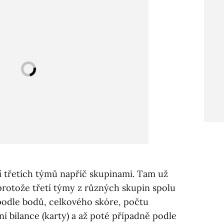
í třetích týmů napříč skupinami. Tam už
protože třetí týmy z různých skupin spolu
í podle bodů, celkového skóre, počtu
ní bilance (karty) a až poté případně podle