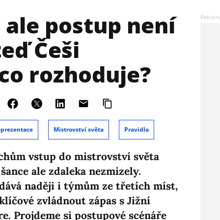
, ale postup není
teď Češi
 co rozhoduje?
prezentace
Mistrovství světa
Pravidla
chům vstup do mistrovství světa
šance ale zdaleka nezmizely.
dává naději i týmům ze třetích míst,
klíčové zvládnout zápas s Jižní
óre. Projdeme si postupové scénáře