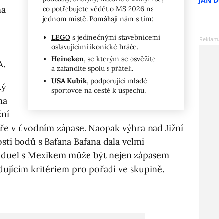
JAN 
na
co potřebujete vědět o MS 2026 na
jednom místě. Pomáhají nám s tím:
LEGO
s jedinečnými stavebnicemi
oslavujícími ikonické hráče.
Heineken
, se kterým se osvěžíte
A.
a zafandíte spolu s přáteli.
USA Kubik
, podporující mladé
ký
sportovce na cestě k úspěchu.
na
žní
ře v úvodním zápase. Naopak výhra nad Jižní
sti bodů s Bafana Bafana dala velmi
ý duel s Mexikem může být nejen zápasem
ujícím kritériem pro pořadí ve skupině.