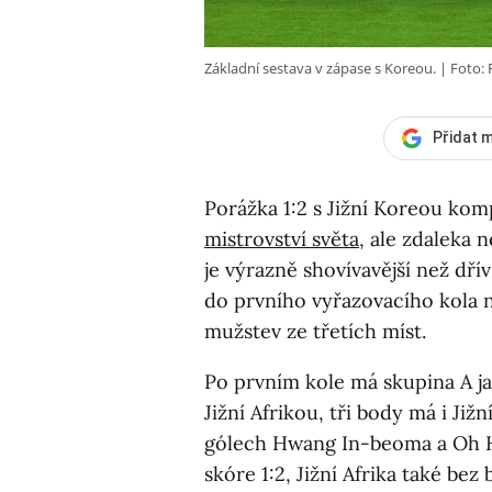
Základní sestava v zápase s Koreou.
Foto: 
Přidat m
Porážka 1:2 s Jižní Koreou kom
mistrovství světa
, ale zdaleka
je výrazně shovívavější než dří
do prvního vyřazovacího kola n
mužstev ze třetích míst.
Po prvním kole má skupina A j
Jižní Afrikou, tři body má i Již
gólech Hwang In-beoma a Oh H
skóre 1:2, Jižní Afrika také be