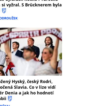
 si vyžral. S Brücknerem byla
l
PODROUŽEK
8
žený Hyský, český Rodri,
očená Slavia. Co v lize vidí
ér Denia a jak ho hodnotí
ábii