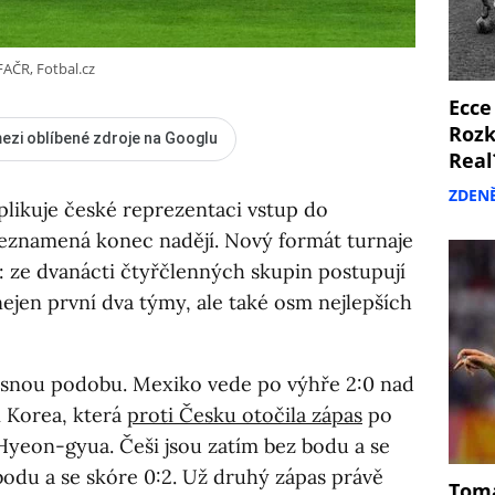
FAČR, Fotbal.cz
Ecce
Rozk
ezi oblíbené zdroje na Googlu
Real
ZDEN
plikuje české reprezentaci vstup do
 neznamená konec nadějí. Nový formát turnaje
v: ze dvanácti čtyřčlenných skupin postupují
ejen první dva týmy, ale také osm nejlepších
asnou podobu. Mexiko vede po výhře 2:0 nad
ní Korea, která
proti Česku otočila zápas
po
yeon-gyua. Češi jsou zatím bez bodu a se
z bodu a se skóre 0:2. Už druhý zápas právě
Tomá