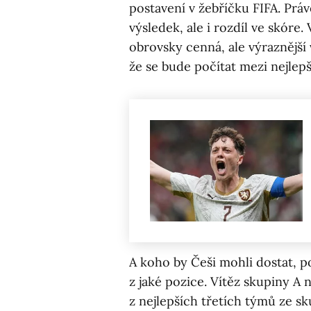
postavení v žebříčku FIFA. Prá
výsledek, ale i rozdíl ve skóre.
obrovsky cenná, ale výraznější 
že se bude počítat mezi nejlepš
A koho by Češi mohli dostat, p
z jaké pozice. Vítěz skupiny A
z nejlepších třetích týmů ze sk