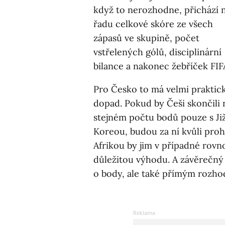
když to nerozhodne, přichází 
řadu celkové skóre ze všech
zápasů ve skupině, počet
vstřelených gólů, disciplinární
bilance a nakonec žebříček FIF
Pro Česko to má velmi praktic
dopad. Pokud by Češi skončili 
stejném počtu bodů pouze s Ji
Koreou, budou za ní kvůli proh
Afrikou by jim v případné rovno
důležitou výhodu. A závěrečn
o body, ale také přímým rozhod