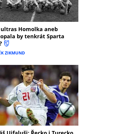
 ultras Homolka aneb
opala by tenkrát Sparta
?
ĚK ZIKMUND
š Ujfaluši: Řecko i Turecko