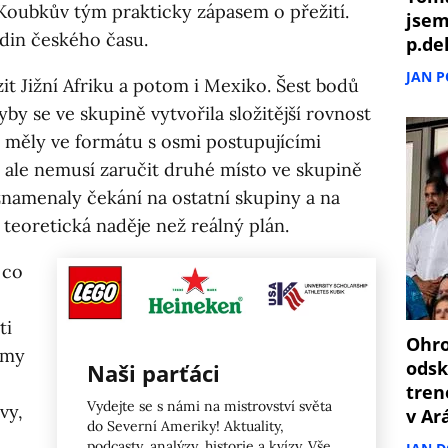
o Koubkův tým prakticky zápasem o přežití.
jsem
odin českého času.
p.de
JAN 
azit Jižní Afriku a potom i Mexiko. Šest bodů
yby se ve skupině vytvořila složitější rovnost
 měly ve formátu s osmi postupujícími
, ale nemusí zaručit druhé místo ve skupině
 znamenaly čekání na ostatní skupiny a na
 teoretická naděje než reálný plán.
 co
ti
Ohro
ýmy
odsk
Naši parťáci
tren
Vydejte se s námi na mistrovství světa
vy,
v Ar
do Severní Ameriky! Aktuality,
podcasty, analýzy, historie a kvízy. Vše,