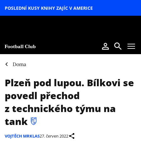
POSLEDNÍ KUSY KNIHY ZAJÍC V AMERICE
LETNÍ
SPECIÁL
Doma
Plzeň pod lupou. Bílkovi se
povedl přechod
z technického týmu na
tank
VOJTĚCH MRKLAS
27. červen 2022