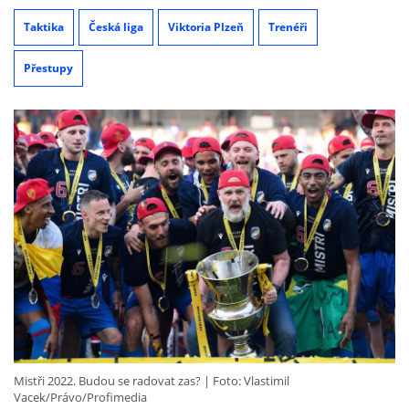
Taktika
Česká liga
Viktoria Plzeň
Trenéři
Přestupy
Mistři 2022. Budou se radovat zas?
Foto: Vlastimil
Vacek/Právo/Profimedia