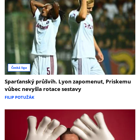
Česká liga
Sparťanský průšvih. Lyon zapomenut, Priskemu
vůbec nevyšla rotace sestavy
FILIP POTUŽÁK