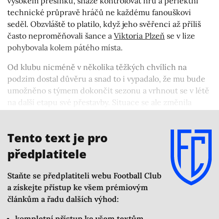
vysokém presinku, snaze kontrolovat hru a perfektní
technické průpravě hráčů ne každému fanouškovi
seděl. Obzvláště to platilo, když jeho svěřenci až příliš
často neproměňovali šance a
Viktoria Plzeň
se v lize
pohybovala kolem pátého místa.
Od klubu nicméně v několika těžkých chvílích na
podzim dostal důvěru a snad to i vypadalo, že mu bude
umožněno s týmem dokončit sezonu a vrhnout se v létě
na další etapu své přestavby. Situace se ale změnila
a nový kouč Bílek přicházel s renomé
trenéra
, který se
specializuje převážně na obranu.
Tento text je pro
předplatitele
Staňte se předplatiteli webu Football Club
a získejte přístup ke všem prémiovým
článkům a řadu dalších výhod:
kompletní přístup ke všem textům