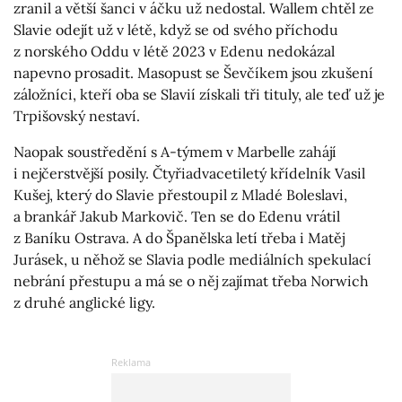
zranil a větší šanci v áčku už nedostal. Wallem chtěl ze
Slavie odejít už v létě, když se od svého příchodu
z norského Oddu v létě 2023 v Edenu nedokázal
napevno prosadit. Masopust se Ševčíkem jsou zkušení
záložníci, kteří oba se Slavií získali tři tituly, ale teď už je
Trpišovský nestaví.
Naopak soustředění s A-týmem v Marbelle zahájí
i nejčerstvější posily. Čtyřiadvacetiletý křídelník Vasil
Kušej, který do Slavie přestoupil z Mladé Boleslavi,
a brankář Jakub Markovič. Ten se do Edenu vrátil
z Baníku Ostrava. A do Španělska letí třeba i Matěj
Jurásek, u něhož se Slavia podle mediálních spekulací
nebrání přestupu a má se o něj zajímat třeba Norwich
z druhé anglické ligy.