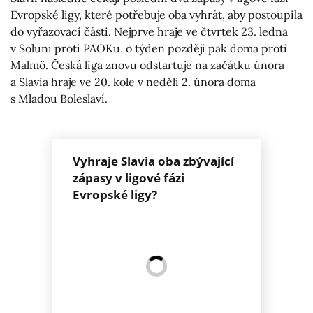
Evropské ligy
, které potřebuje oba vyhrát, aby postoupila
do vyřazovací části. Nejprve hraje ve čtvrtek 23. ledna
v Soluni proti PAOKu, o týden později pak doma proti
Malmö. Česká liga znovu odstartuje na začátku února
a Slavia hraje ve 20. kole v neděli 2. února doma
s Mladou Boleslaví.
Vyhraje Slavia oba zbývající
zápasy v ligové fázi
Evropské ligy?