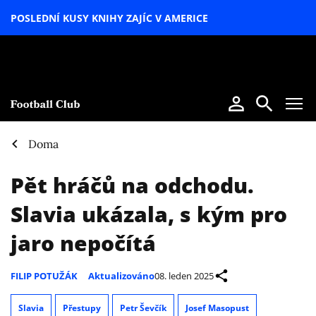
POSLEDNÍ KUSY KNIHY ZAJÍC V AMERICE
LETNÍ
SPECIÁL
Doma
Pět hráčů na odchodu.
Slavia ukázala, s kým pro
jaro nepočítá
FILIP POTUŽÁK
Aktualizováno
08. leden 2025
Slavia
Přestupy
Petr Ševčík
Josef Masopust