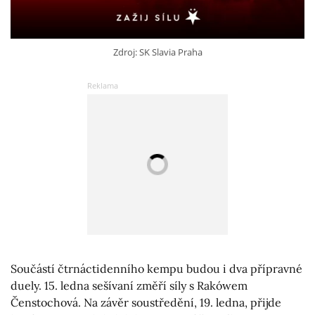
Zdroj: SK Slavia Praha
Součástí čtrnáctidenního kempu budou i dva přípravné
duely. 15. ledna sešívaní změří síly s Rakówem
Čenstochová. Na závěr soustředění, 19. ledna, přijde