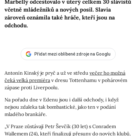
Marbelly odcestovalo v úterý celkem 30 slávistů
včetně mládežníků a nových posil. Slavia
zároveň oznámila také hráče, kteří jsou na
odchodu.
Přidat mezi oblíbené zdroje na Googlu
Antonín Kinský je pryč a už ve středu
večer ho možná
čeká velká premiéra
v dresu Tottenhamu v pohárovém
zápase proti Liverpoolu.
Na pořadu dne v Edenu jsou i další odchody, i když
nejsou zdaleka tak bombastické, jako ten v podání
mladého brankáře.
„V Praze zůstávají Petr Ševčík (30 let) s Conradem
Wallemem (24), kteří finalizují přesuny do nových klubů.