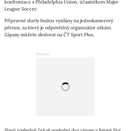
konfrontace s Philadelphia Union, účastníkem Major
League Soccer.
Přípravné duely budou vysílány na jednokamerový
přenos, za který je odpovědný organizátor utkání.
Zápasy můžete sledovat na ČT Sport Plus.
Slavii následně čekají poslední dva zápasy v ligové fázi