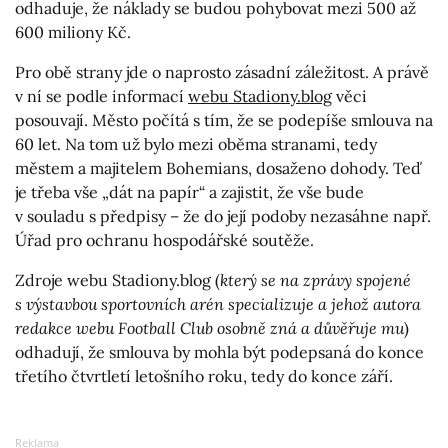
odhaduje, že náklady se budou pohybovat mezi 500 až
600 miliony Kč.
Pro obě strany jde o naprosto zásadní záležitost. A právě
v ní se podle informací
webu Stadiony.blog
věci
posouvají. Město počítá s tím, že se podepíše smlouva na
60 let. Na tom už bylo mezi oběma stranami, tedy
městem a majitelem Bohemians, dosaženo dohody. Teď
je třeba vše „dát na papír“ a zajistit, že vše bude
v souladu s předpisy – že do její podoby nezasáhne např.
Úřad pro ochranu hospodářské soutěže.
Zdroje webu Stadiony.blog (
který se na zprávy spojené
s výstavbou sportovních arén specializuje a jehož autora
redakce webu Football Club osobně zná a důvěřuje mu
)
odhadují, že smlouva by mohla být podepsaná do konce
třetího čtvrtletí letošního roku, tedy do konce září.