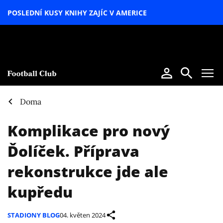
POSLEDNÍ KUSY KNIHY ZAJÍC V AMERICE
LETNÍ
SPECIÁL
Doma
Komplikace pro nový
Ďolíček. Příprava
rekonstrukce jde ale
kupředu
STADIONY BLOG
04. květen 2024