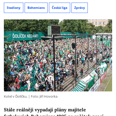
Stadiony
Bohemians
Česká liga
Zprávy
Kotel v Ďolíčku.
Foto: Jiří Hovorka
Stále reálněji vypadají plány majitele