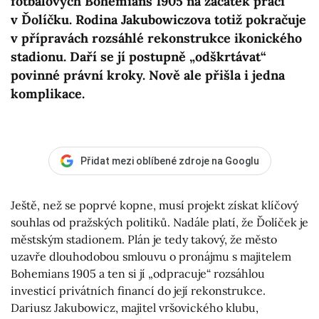
fotbalových Bohemians 1905 na začátek prací
v Ďolíčku. Rodina Jakubowiczova totiž pokračuje
v přípravách rozsáhlé rekonstrukce ikonického
stadionu. Daří se jí postupně „odškrtávat“
povinné právní kroky. Nově ale přišla i jedna
komplikace.
Přidat mezi oblíbené zdroje na Googlu
Ještě, než se poprvé kopne, musí projekt získat klíčový
souhlas od pražských politiků. Nadále platí, že Ďolíček je
městským stadionem. Plán je tedy takový, že město
uzavře dlouhodobou smlouvu o pronájmu s majitelem
Bohemians 1905 a ten si jí „odpracuje“ rozsáhlou
investicí privátních financí do její rekonstrukce.
Dariusz Jakubowicz, majitel vršovického klubu,