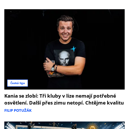
Česká liga
Kania se zlobí: Tři kluby v lize nemají potřebné
osvětlení. Další přes zimu netopí. Chtějme kvalitu
FILIP POTUŽÁK