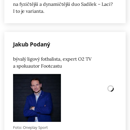
na fyzičtější a dynamičtější duo Sadílek – Laci?
I to je varianta.
Jakub Podaný
bývalý ligový fotbalista, expert O2 TV
a spoluautor Footcastu
Foto: Oneplay Sport