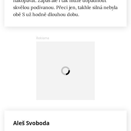
nakopávat. Zápas ale i tak může dopadnout
skvělou podívanou. Přeci jen, takhle silná nebyla
obě S už hodně dlouhou dobu.
Aleš Svoboda