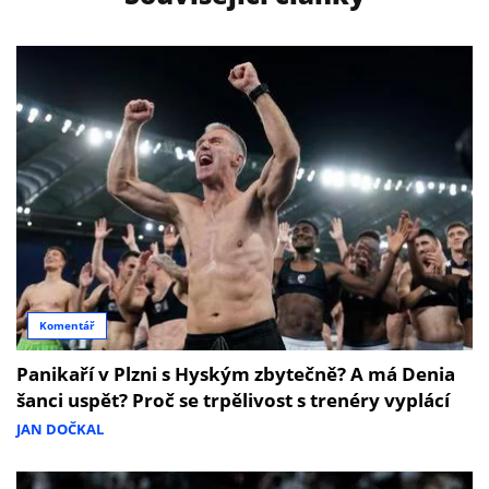
Komentář
Panikaří v Plzni s Hyským zbytečně? A má Denia
šanci uspět? Proč se trpělivost s trenéry vyplácí
JAN DOČKAL