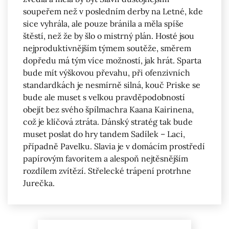
soupeřem než v posledním derby na Letné, kde
sice vyhrála, ale pouze bránila a měla spíše
štěstí, než že by šlo o mistrný plán. Hosté jsou
nejproduktivnějším týmem soutěže, směrem
dopředu má tým více možností, jak hrát. Sparta
bude mít výškovou převahu, při ofenzivních
standardkách je nesmírně silná, kouč Priske se
bude ale muset s velkou pravděpodobností
obejít bez svého špílmachra Kaana Kairinena,
což je klíčová ztráta. Dánský stratég tak bude
muset poslat do hry tandem Sadílek – Laci,
případně Pavelku. Slavia je v domácím prostředí
papírovým favoritem a alespoň nejtěsnějším
rozdílem zvítězí. Střelecké trápení protrhne
Jurečka.