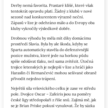
Derby nemá favorita. Prastaré klišé, které však
tentokrát opravdu platí. Žádný z klubů v nové
sezoně nad konkurentem výrazně neční.
Zápasů v lize je odehráno málo a do Evropy oba
kluby vykročily výsledkově dobře.
Drobnou výhodu by měla mít díky domácímu
prostředí Slavia. Byla by ale škoda, kdyby se
Sparta automaticky stavěla do defenzivnější
pozice mužstva, které jede na horkou půdu
spíše odolávat tlaku, než sama zvítězit. Útočná
trojice letenských je nejlepší v lize a hráči jako
Haraslín či Birmančević mohou sešívané obraně
přivodit nejedno trápení.
Největší síla vršovického celku je zase ve středu
pole. Dvojice Oscar – Zafeiris jsou na poměry
české ligy středopolaři z říše snů. Zajímá mě, jak
se je Brian Priske pokusí vynulovat. Že by sázka