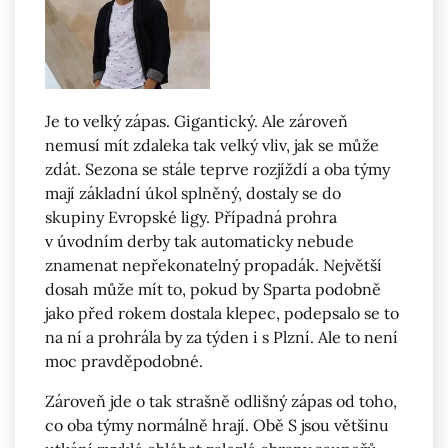
Je to velký zápas. Gigantický. Ale zároveň
nemusí mít zdaleka tak velký vliv, jak se může
zdát. Sezona se stále teprve rozjíždí a oba týmy
mají základní úkol splněný, dostaly se do
skupiny Evropské ligy. Případná prohra
v úvodním derby tak automaticky nebude
znamenat nepřekonatelný propadák. Největší
dosah může mít to, pokud by Sparta podobně
jako před rokem dostala klepec, podepsalo se to
na ní a prohrála by za týden i s Plzní. Ale to není
moc pravděpodobné.
Zároveň jde o tak strašně odlišný zápas od toho,
co oba týmy normálně hrají. Obě S jsou většinu