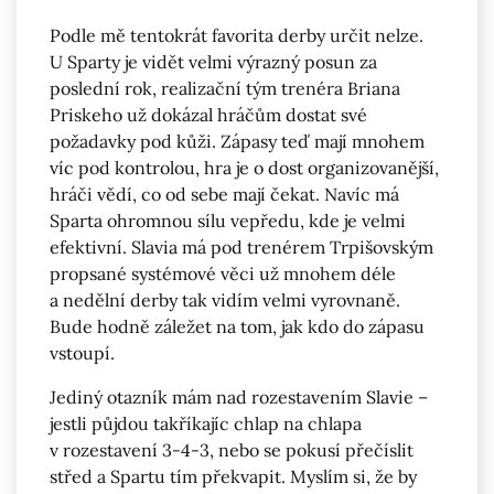
Podle mě tentokrát favorita derby určit nelze.
U Sparty je vidět velmi výrazný posun za
poslední rok, realizační tým trenéra Briana
Priskeho už dokázal hráčům dostat své
požadavky pod kůži. Zápasy teď mají mnohem
víc pod kontrolou, hra je o dost organizovanější,
hráči vědí, co od sebe mají čekat. Navíc má
Sparta ohromnou sílu vepředu, kde je velmi
efektivní. Slavia má pod trenérem Trpišovským
propsané systémové věci už mnohem déle
a nedělní derby tak vidím velmi vyrovnaně.
Bude hodně záležet na tom, jak kdo do zápasu
vstoupí.
Jediný otazník mám nad rozestavením Slavie –
jestli půjdou takříkajíc chlap na chlapa
v rozestavení 3-4-3, nebo se pokusí přečíslit
střed a Spartu tím překvapit. Myslím si, že by