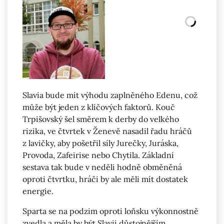
Slavia bude mít výhodu zaplněného Edenu, což
může být jeden z klíčových faktorů. Kouč
Trpišovský šel směrem k derby do velkého
rizika, ve čtvrtek v Ženevě nasadil řadu hráčů
z lavičky, aby pošetřil síly Jurečky, Juráska,
Provoda, Zafeirise nebo Chytila. Základní
sestava tak bude v neděli hodně obměněná
oproti čtvrtku, hráči by ale měli mít dostatek
energie.
Sparta se na podzim oproti loňsku výkonnostně
zvedla a měla by být Slavii důstojnějším