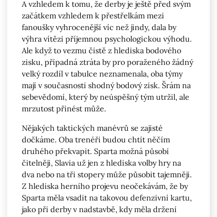
A vzhledem k tomu, že derby je ještě před svým
začátkem vzhledem k přestřelkám mezi
fanoušky vyhrocenější víc než jindy, dala by
výhra vítězi příjemnou psychologickou výhodu.
Ale když to vezmu čistě z hlediska bodového
zisku, případná ztráta by pro poraženého žádný
velký rozdíl v tabulce neznamenala, oba týmy
mají v současnosti shodný bodový zisk. Šrám na
sebevědomí, který by neúspěšný tým utržil, ale
mrzutost přinést může.
Nějakých taktických manévrů se zajisté
dočkáme. Oba trenéři budou chtít něčím
druhého překvapit. Sparta možná působí
čitelněji, Slavia už jen z hlediska volby hry na
dva nebo na tři stopery může působit tajemněji.
Z hlediska herního projevu neočekávám, že by
Sparta měla vsadit na takovou defenzivní kartu,
jako při derby v nadstavbě, kdy měla držení