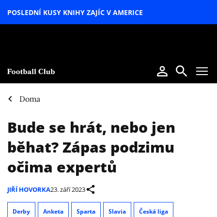
POSLEDNÍ KUSY KNIHY ZAJÍC V AMERICE
LETNÍ
SPECIÁL
Doma
Bude se hrát, nebo jen
běhat? Zápas podzimu
očima expertů
JIŘÍ HOVORKA
23. září 2023
Derby
Anketa
Sparta
Slavia
Česká liga