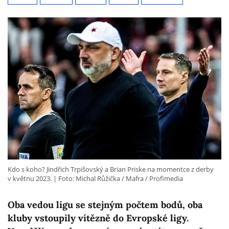
Kdo s koho? Jindřich Trpišovský a Brian Priske na momentce z derby
v květnu 2023.
Foto: Michal Růžička / Mafra / Profimedia
Oba vedou ligu se stejným počtem bodů, oba
kluby vstoupily vítězně do Evropské ligy.