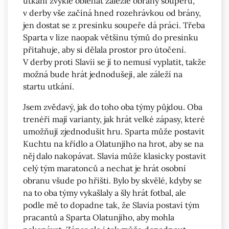
utkání zvyklé obléhat zalezlé obrany soupeřů,
v derby vše začíná hned rozehrávkou od brány,
jen dostat se z presinku soupeře dá práci. Třeba
Sparta v lize naopak většinu týmů do presinku
přitahuje, aby si dělala prostor pro útočení.
V derby proti Slavii se jí to nemusí vyplatit, takže
možná bude hrát jednodušeji, ale záleží na
startu utkání.
Jsem zvědavý, jak do toho oba týmy půjdou. Oba
trenéři mají varianty, jak hrát velké zápasy, které
umožňují zjednodušit hru. Sparta může postavit
Kuchtu na křídlo a Olatunjiho na hrot, aby se na
něj dalo nakopávat. Slavia může klasicky postavit
celý tým maratonců a nechat je hrát osobní
obranu všude po hřišti. Bylo by skvělé, kdyby se
na to oba týmy vykašlaly a šly hrát fotbal, ale
podle mě to dopadne tak, že Slavia postaví tým
pracantů a Sparta Olatunjiho, aby mohla