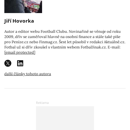
Jiří Hovorka
Autor a editor webu Football Clubu. Novinařině se věnuje od roku
2009, dřív se zaměřoval hlavně na osobní finance a stále také píše
pro Peníze.cz nebo Finmag.cz. Šest let působil v redakci Aktuálně.cz.
Fotbal už si dřív zkoušel s vlastním webem FotbalJinak.cz. E-mail:
[email protected]
další články tohoto autora